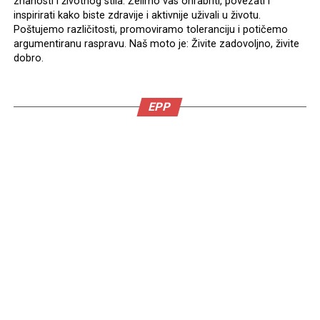
znanosti i životnog stila. Želimo vas ohrabriti, povezati i
inspirirati kako biste zdravije i aktivnije uživali u životu.
Poštujemo različitosti, promoviramo toleranciju i potičemo
argumentiranu raspravu. Naš moto je: Živite zadovoljno, živite
dobro.
EPP