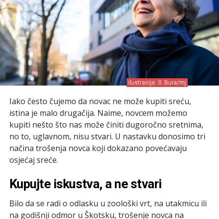
ilustracija: S. Bura/mj
Iako često čujemo da novac ne može kupiti sreću,
istina je malo drugačija. Naime, novcem možemo
kupiti nešto što nas može činiti dugoročno sretnima,
no to, uglavnom, nisu stvari. U nastavku donosimo tri
načina trošenja novca koji dokazano povećavaju
osjećaj sreće.
Kupujte iskustva, a ne stvari
Bilo da se radi o odlasku u zoološki vrt, na utakmicu ili
na godišnji odmor u Škotsku, trošenje novca na