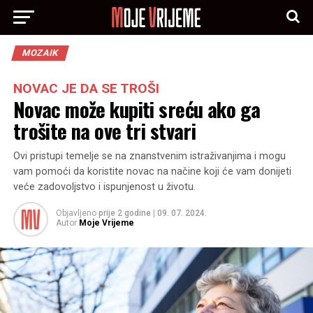
MOZAIK
NOVAC JE DA SE TROŠI
Novac može kupiti sreću ako ga
trošite na ove tri stvari
Ovi pristupi temelje se na znanstvenim istraživanjima i mogu
vam pomoći da koristite novac na načine koji će vam donijeti
veće zadovoljstvo i ispunjenost u životu.
Objavljeno
prije 2 godine
|
09. 07. 2024.
Autor
Moje Vrijeme