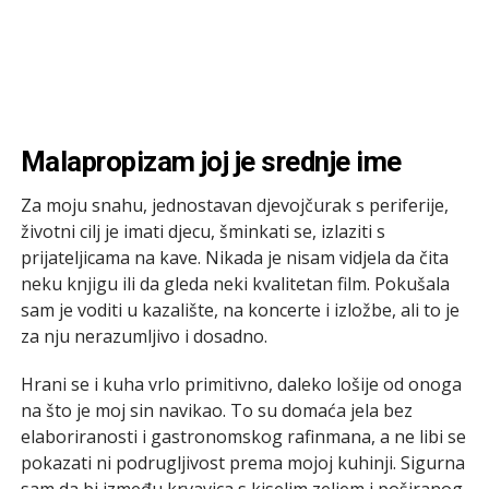
Malapropizam joj je srednje ime
Za moju snahu, jednostavan djevojčurak s periferije,
životni cilj je imati djecu, šminkati se, izlaziti s
prijateljicama na kave. Nikada je nisam vidjela da čita
neku knjigu ili da gleda neki kvalitetan film. Pokušala
sam je voditi u kazalište, na koncerte i izložbe, ali to je
za nju nerazumljivo i dosadno.
Hrani se i kuha vrlo primitivno, daleko lošije od onoga
na što je moj sin navikao. To su domaća jela bez
elaboriranosti i gastronomskog rafinmana, a ne libi se
pokazati ni podrugljivost prema mojoj kuhinji. Sigurna
sam da bi između krvavica s kiselim zeljem i poširanog