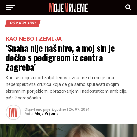
POVJERLJIVO
KAO NEBO I ZEMLJA
‘Snaha nije naš nivo, a moj sin je
dečko s pedigreom iz centra
Zagreba’
Kad se otrijezni od zaljubljenosti, znat će da mu je ona
neperspektivna družica koja će ga samo sputavati svojim
skromnim porijeklom, obrazovanjem i nedostatkom ambicije,
piše Zagrepčanka.
Objavljeno
prije 2 godine
|
26. 07. 2024.
Autor
Moje Vrijeme