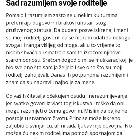
Sad razumijem svoje roditelje
Pomalo i razumijem zašto se u nekim kulturama
preferiraju dogovorni brakovi unutar istog
društvenog statusa. Da budem posve iskrena, i meni
su moji roditelji govorili da se moram udati za nekoga
svoga ili ranga višljeg od moga, ali u to vrijeme to
nisam shvaćala i smatrala sam to izrazom njihove
staromodnosti. Srećom dogodio mi se muškarac koji je
bio sve ono što sam ja željela i sve ono što su moji
roditelji zahtijevali. Danas ih potpunoma razumijem i
znam da su napravili najbolje za mene.
Od vaših čitatelja očekujem osudu i nerazumijevanje
jer svatko govori iz vlastitog iskustva i teško da oni
mogu razumjeti o čemu govorim. Mislim da bajke ne
postoje u stvarnom životu. Princ se može iskreno
zaljubiti u svinjaricu, ali ni tada ljubav nije dovoljna. No
možda ću nekim roditeljima pomoći spoznajom da