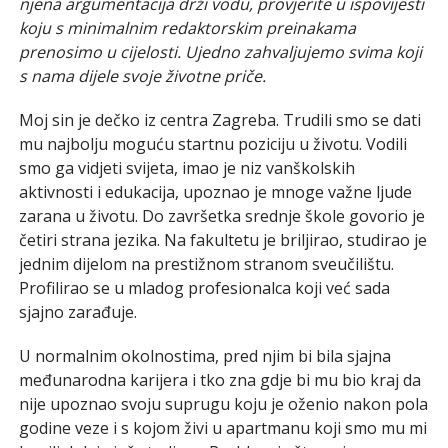
njena argumentacija drži vodu, provjerite u ispovijesti
koju s minimalnim redaktorskim preinakama
prenosimo u cijelosti. Ujedno zahvaljujemo svima koji
s nama dijele svoje životne priče.
Moj sin je dečko iz centra Zagreba. Trudili smo se dati
mu najbolju moguću startnu poziciju u životu. Vodili
smo ga vidjeti svijeta, imao je niz vanškolskih
aktivnosti i edukacija, upoznao je mnoge važne ljude
zarana u životu. Do završetka srednje škole govorio je
četiri strana jezika. Na fakultetu je briljirao, studirao je
jednim dijelom na prestižnom stranom sveučilištu.
Profilirao se u mladog profesionalca koji već sada
sjajno zarađuje.
U normalnim okolnostima, pred njim bi bila sjajna
međunarodna karijera i tko zna gdje bi mu bio kraj da
nije upoznao svoju suprugu koju je oženio nakon pola
godine veze i s kojom živi u apartmanu koji smo mu mi