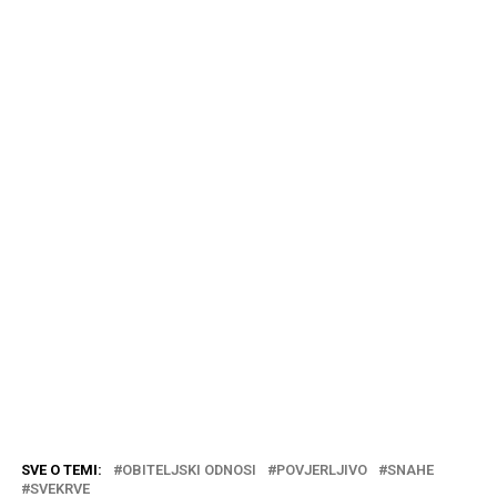
SVE O TEMI:
OBITELJSKI ODNOSI
POVJERLJIVO
SNAHE
SVEKRVE