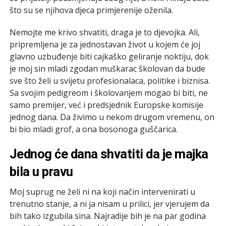
što su se njihova djeca primjerenije oženila.
Nemojte me krivo shvatiti, draga je to djevojka. Ali,
pripremljena je za jednostavan život u kojem će joj
glavno uzbuđenje biti cajkaško geliranje noktiju, dok
je moj sin mladi zgodan muškarac školovan da bude
sve što želi u svijetu profesionalaca, politike i biznisa.
Sa svojim pedigreom i školovanjem mogao bi biti, ne
samo premijer, već i predsjednik Europske komisije
jednog dana. Da živimo u nekom drugom vremenu, on
bi bio mladi grof, a ona bosonoga guščarica.
Jednog će dana shvatiti da je majka
bila u pravu
Moj suprug ne želi ni na koji način intervenirati u
trenutno stanje, a ni ja nisam u prilici, jer vjerujem da
bih tako izgubila sina. Najradije bih je na par godina