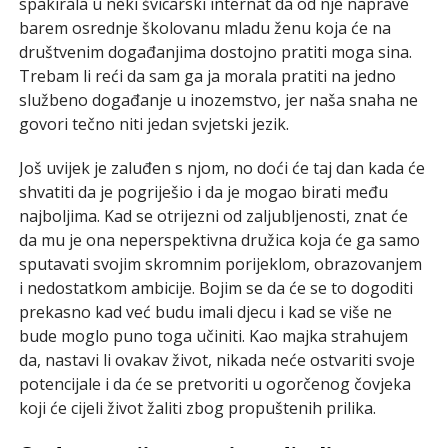
spakirala u neki švicarski internat da od nje naprave
barem osrednje školovanu mladu ženu koja će na
društvenim događanjima dostojno pratiti moga sina.
Trebam li reći da sam ga ja morala pratiti na jedno
službeno događanje u inozemstvo, jer naša snaha ne
govori tečno niti jedan svjetski jezik.
Još uvijek je zaluđen s njom, no doći će taj dan kada će
shvatiti da je pogriješio i da je mogao birati među
najboljima. Kad se otrijezni od zaljubljenosti, znat će
da mu je ona neperspektivna družica koja će ga samo
sputavati svojim skromnim porijeklom, obrazovanjem
i nedostatkom ambicije. Bojim se da će se to dogoditi
prekasno kad već budu imali djecu i kad se više ne
bude moglo puno toga učiniti. Kao majka strahujem
da, nastavi li ovakav život, nikada neće ostvariti svoje
potencijale i da će se pretvoriti u ogorčenog čovjeka
koji će cijeli život žaliti zbog propuštenih prilika.