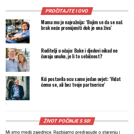
PROČITAJTE I OVO
Mama mu je najvažnija: ‘Bojim se da se naš
brak neće promijeniti dok je ona živa’
Roditelji u očaju: Bake i djedovi nikad ne
čuvaju unuke, je li to sebičnost?
Kći postavila ocu samo jedan uvjet: ‘Viđat
ćemo se, ali bez tvoje partnerice’
.
ŽIVOT POČINJE S 50!
Mi smo medij zajednice. Razbijamo predrasude o starenju i