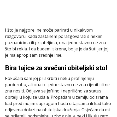
I što je najgore, ne može parirati u nikakvom
razgovoru. Kada zastanem porazgovarati s nekim
poznanicima ili prijateljima, ona jednostavno ne zna
što bi rekla. I da budem iskrena, bolje je da šuti jer joj
je malapropizam srednje ime.
Bira tajice za svečani obiteljski stol
Pokušala sam joj priskrbiti i neku profinjeniju
garderobu, ali ona to jednostavno ne zna cijeniti ili ne
zna nositi. Odijeva se jeftino i neprilično za status
obitelji u koju se udala. Propadam u zemlju od srama
kad pred mojim suprugom hoda u tajicama ili kad tako
odjevena dolazi na obiteljska druženja. Osjećam da mi
se prijatelji podsmjehuju zbog nje, a neki i likuju zato