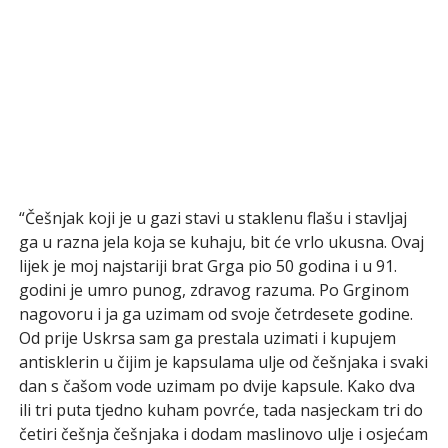
“Češnjak koji je u gazi stavi u staklenu flašu i stavljaj
ga u razna jela koja se kuhaju, bit će vrlo ukusna. Ovaj
lijek je moj najstariji brat Grga pio 50 godina i u 91.
godini je umro punog, zdravog razuma. Po Grginom
nagovoru i ja ga uzimam od svoje četrdesete godine.
Od prije Uskrsa sam ga prestala uzimati i kupujem
antisklerin u čijim je kapsulama ulje od češnjaka i svaki
dan s čašom vode uzimam po dvije kapsule. Kako dva
ili tri puta tjedno kuham povrće, tada nasjeckam tri do
četiri češnja češnjaka i dodam maslinovo ulje i osjećam