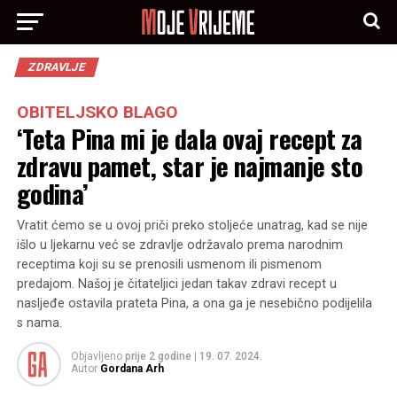
ZDRAVLJE
OBITELJSKO BLAGO
‘Teta Pina mi je dala ovaj recept za
zdravu pamet, star je najmanje sto
godina’
Vratit ćemo se u ovoj priči preko stoljeće unatrag, kad se nije
išlo u ljekarnu već se zdravlje održavalo prema narodnim
receptima koji su se prenosili usmenom ili pismenom
predajom. Našoj je čitateljici jedan takav zdravi recept u
nasljeđe ostavila prateta Pina, a ona ga je nesebično podijelila
s nama.
Objavljeno
prije 2 godine
|
19. 07. 2024.
Autor
Gordana Arh