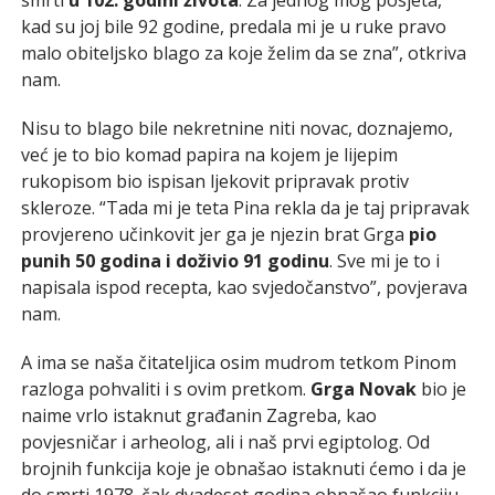
kad su joj bile 92 godine, predala mi je u ruke pravo
malo obiteljsko blago za koje želim da se zna”, otkriva
nam.
Nisu to blago bile nekretnine niti novac, doznajemo,
već je to bio komad papira na kojem je lijepim
rukopisom bio ispisan ljekovit pripravak protiv
skleroze. “Tada mi je teta Pina rekla da je taj pripravak
provjereno učinkovit jer ga je njezin brat Grga
pio
punih 50 godina i doživio 91 godinu
. Sve mi je to i
napisala ispod recepta, kao svjedočanstvo”, povjerava
nam.
A ima se naša čitateljica osim mudrom tetkom Pinom
razloga pohvaliti i s ovim pretkom.
Grga Novak
bio je
naime vrlo istaknut građanin Zagreba, kao
povjesničar i arheolog, ali i naš prvi egiptolog. Od
brojnih funkcija koje je obnašao istaknuti ćemo i da je
do smrti 1978. čak dvadeset godina obnašao funkciju