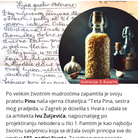
ilustracija: S. Bura/mj
Po velikim životnim mudrostima zapamtila je svoju
pratetu
Pinu
naša vjerna čitateljica. “Teta Pina, sestra
mog pradjeda, u Zagreb je doselila s Hvara i udala se
za arhitekta
Ivu Žuljevića
, najpoznatijeg po
projektiranju nebodera u Ilici 1. Pamtim je kao najbolju
životnu savjetnicu koja se držala svojih principa sve do
smrti
u 102. godini života
. Za jednog mog posjeta,