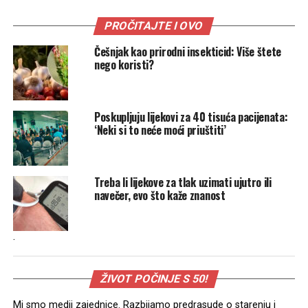
PROČITAJTE I OVO
Češnjak kao prirodni insekticid: Više štete
nego koristi?
Poskupljuju lijekovi za 40 tisuća pacijenata:
‘Neki si to neće moći priuštiti’
Treba li lijekove za tlak uzimati ujutro ili
navečer, evo što kaže znanost
.
ŽIVOT POČINJE S 50!
Mi smo medij zajednice. Razbijamo predrasude o starenju i