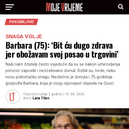
POVJERLJIVO
SNAGA VOLJE
Barbara (75): ‘Bit ću dugo zdrava
jer obožavam svoj posao u trgovini’
Naši nam čitatelji često svjedoče da su se nakon umirovljenja
ponovo zaposlili i neočekivano živnuli. Dobili su, tvrde, neku
novu pokretačku snagu. Neobično je živnula i 75-godišnja
gospođa Barbara, koja je svoju ispovijest objavila na Quori.
Objavljeno
prije 2 godine
|
15. 08. 2024.
Autor
Lana Tilen