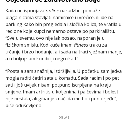
Kada ne ispunjava
online
narudžbe, pomaže
blagajnicama stavljati namirnice u vrećice, ili ide na
parking kako bih pregledala i složila kolica, te vratila u
red one koje kupci nemarno ostave po parkiralištu.
“Sve u svemu, ovo nije lak posao, naporan je u
fizičkom smislu. Kod kuće imam
fitness
traku za
trčanje i brzo hodanje, ali sada na traci vježbam manje,
a u boljoj sam kondiciji nego ikad.”
“Postala sam snažnija, izdržljivija. U početku sam jedva
mogla raditi četiri sata u komadu. Sada radim i po pet
sati i još uvijek nisam potpuno iscrpljena na kraju
smjene. Imam artritis u koljenima i palčevima i bolest
nije nestala, ali gibanje znači da me boli puno rjeđe”,
piše oduševljeno.
OGLAS