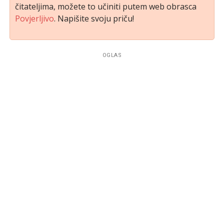
čitateljima, možete to učiniti putem web obrasca
Povjerljivo
. Napišite svoju priču!
OGLAS