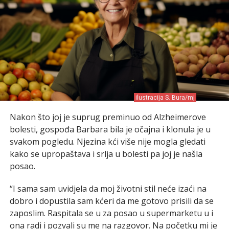
ilustracija S. Bura/mj
Nakon što joj je suprug preminuo od Alzheimerove
bolesti, gospođa Barbara bila je očajna i klonula je u
svakom pogledu. Njezina kći više nije mogla gledati
kako se upropaštava i srlja u bolesti pa joj je našla
posao.
“I sama sam uvidjela da moj životni stil neće izaći na
dobro i dopustila sam kćeri da me gotovo prisili da se
zaposlim. Raspitala se u za posao u supermarketu u i
ona radi i pozvali su me na razgovor. Na početku mi je