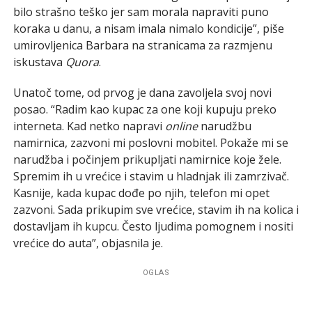
bilo strašno teško jer sam morala napraviti puno
koraka u danu, a nisam imala nimalo kondicije”, piše
umirovljenica Barbara na stranicama za razmjenu
iskustava
Quora
.
Unatoč tome, od prvog je dana zavoljela svoj novi
posao. “Radim kao kupac za one koji kupuju preko
interneta. Kad netko napravi
online
narudžbu
namirnica, zazvoni mi poslovni mobitel. Pokaže mi se
narudžba i počinjem prikupljati namirnice koje žele.
Spremim ih u vrećice i stavim u hladnjak ili zamrzivač.
Kasnije, kada kupac dođe po njih, telefon mi opet
zazvoni. Sada prikupim sve vrećice, stavim ih na kolica i
dostavljam ih kupcu. Često ljudima pomognem i nositi
vrećice do auta”, objasnila je.
OGLAS