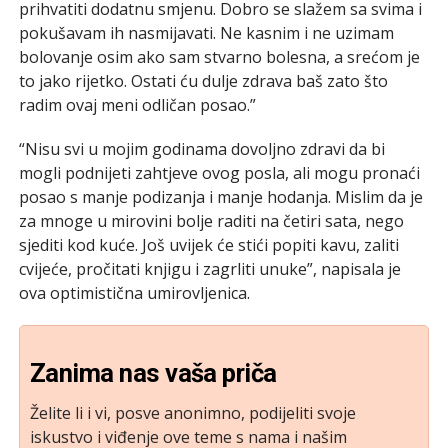
prihvatiti dodatnu smjenu. Dobro se slažem sa svima i
pokušavam ih nasmijavati. Ne kasnim i ne uzimam
bolovanje osim ako sam stvarno bolesna, a srećom je
to jako rijetko. Ostati ću dulje zdrava baš zato što
radim ovaj meni odličan posao.”
“Nisu svi u mojim godinama dovoljno zdravi da bi
mogli podnijeti zahtjeve ovog posla, ali mogu pronaći
posao s manje podizanja i manje hodanja. Mislim da je
za mnoge u mirovini bolje raditi na četiri sata, nego
sjediti kod kuće. Još uvijek će stići popiti kavu, zaliti
cvijeće, pročitati knjigu i zagrliti unuke”, napisala je
ova optimistična umirovljenica.
Zanima nas vaša priča
Želite li i vi, posve anonimno, podijeliti svoje
iskustvo i viđenje ove teme s nama i našim