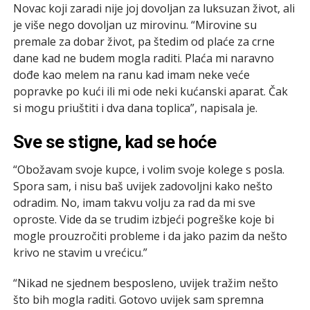
Novac koji zaradi nije joj dovoljan za luksuzan život, ali
je više nego dovoljan uz mirovinu. “Mirovine su
premale za dobar život, pa štedim od plaće za crne
dane kad ne budem mogla raditi. Plaća mi naravno
dođe kao melem na ranu kad imam neke veće
popravke po kući ili mi ode neki kućanski aparat. Čak
si mogu priuštiti i dva dana toplica”, napisala je.
Sve se stigne, kad se hoće
“Obožavam svoje kupce, i volim svoje kolege s posla.
Spora sam, i nisu baš uvijek zadovoljni kako nešto
odradim. No, imam takvu volju za rad da mi sve
oproste. Vide da se trudim izbjeći pogreške koje bi
mogle prouzročiti probleme i da jako pazim da nešto
krivo ne stavim u vrećicu.”
“Nikad ne sjednem besposleno, uvijek tražim nešto
što bih mogla raditi. Gotovo uvijek sam spremna