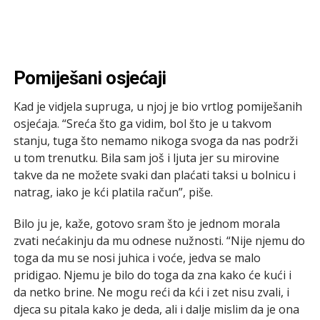
Pomiješani osjećaji
Kad je vidjela supruga, u njoj je bio vrtlog pomiješanih
osjećaja. “Sreća što ga vidim, bol što je u takvom
stanju, tuga što nemamo nikoga svoga da nas podrži
u tom trenutku. Bila sam još i ljuta jer su mirovine
takve da ne možete svaki dan plaćati taksi u bolnicu i
natrag, iako je kći platila račun”, piše.
Bilo ju je, kaže, gotovo sram što je jednom morala
zvati nećakinju da mu odnese nužnosti. “Nije njemu do
toga da mu se nosi juhica i voće, jedva se malo
pridigao. Njemu je bilo do toga da zna kako će kući i
da netko brine. Ne mogu reći da kći i zet nisu zvali, i
djeca su pitala kako je deda, ali i dalje mislim da je ona