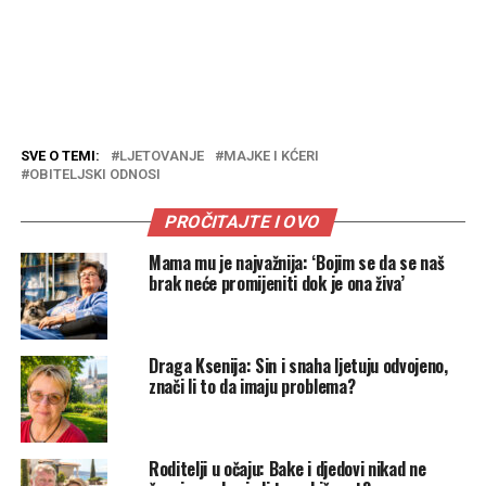
SVE O TEMI:
LJETOVANJE
MAJKE I KĆERI
OBITELJSKI ODNOSI
PROČITAJTE I OVO
Mama mu je najvažnija: ‘Bojim se da se naš
brak neće promijeniti dok je ona živa’
Draga Ksenija: Sin i snaha ljetuju odvojeno,
znači li to da imaju problema?
Roditelji u očaju: Bake i djedovi nikad ne