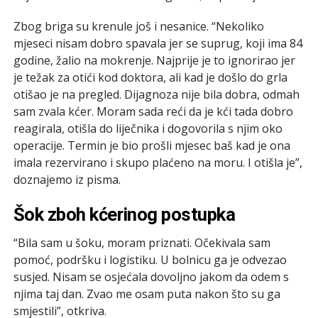
Zbog briga su krenule još i nesanice. “Nekoliko
mjeseci nisam dobro spavala jer se suprug, koji ima 84
godine, žalio na mokrenje. Najprije je to ignorirao jer
je težak za otići kod doktora, ali kad je došlo do grla
otišao je na pregled. Dijagnoza nije bila dobra, odmah
sam zvala kćer. Moram sada reći da je kći tada dobro
reagirala, otišla do liječnika i dogovorila s njim oko
operacije. Termin je bio prošli mjesec baš kad je ona
imala rezervirano i skupo plaćeno na moru. I otišla je”,
doznajemo iz pisma.
Šok zboh kćerinog postupka
“Bila sam u šoku, moram priznati. Očekivala sam
pomoć, podršku i logistiku. U bolnicu ga je odvezao
susjed. Nisam se osjećala dovoljno jakom da odem s
njima taj dan. Zvao me osam puta nakon što su ga
smjestili”, otkriva.