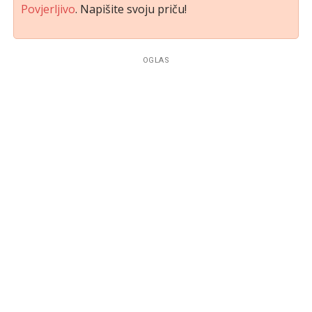
Povjerljivo
. Napišite svoju priču!
OGLAS