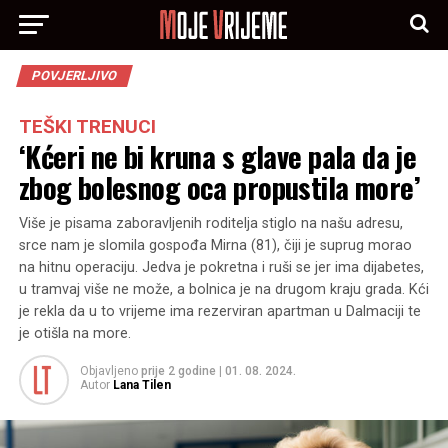
POVJERLJIVO
TEŠKI TRENUCI
‘Kćeri ne bi kruna s glave pala da je
zbog bolesnog oca propustila more’
Više je pisama zaboravljenih roditelja stiglo na našu adresu,
srce nam je slomila gospođa Mirna (81), čiji je suprug morao
na hitnu operaciju. Jedva je pokretna i ruši se jer ima dijabetes,
u tramvaj više ne može, a bolnica je na drugom kraju grada. Kći
je rekla da u to vrijeme ima rezerviran apartman u Dalmaciji te
je otišla na more.
Objavljeno
prije 2 godine
|
01. 08. 2024.
Autor
Lana Tilen