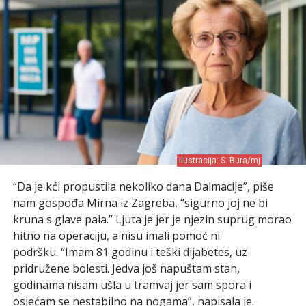
ilustracija: S. Bura/mj
“Da je kći propustila nekoliko dana Dalmacije”, piše
nam gospođa Mirna iz Zagreba, “sigurno joj ne bi
kruna s glave pala.” Ljuta je jer je njezin suprug morao
hitno na operaciju, a nisu imali pomoć ni
podršku. “Imam 81 godinu i teški dijabetes, uz
pridružene bolesti. Jedva još napuštam stan,
godinama nisam ušla u tramvaj jer sam spora i
osjećam se nestabilno na nogama”, napisala je.