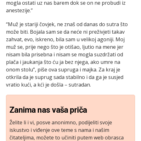
mogla ostati uz nas barem dok se on ne probudi iz
anestezije.”
“Muž je stariji čovjek, ne znaš od danas do sutra što
može biti. Bojala sam se da neće ni preživjeti takav
zahvat, evo, iskreno, bila sam u velikoj agoniji. Moj
muž se, prije nego što je otišao, ljutio na mene jer
nisam bila prisebna i nisam se mogla suzdržati od
plača i jaukanja što ću ja bez njega, ako umre na
onom stolu”, piše ova supruga i majka. Za kraj je
otkrila da je suprug sada stabilno i da ga je susjed
vratio kući, a kći je došla – sutradan.
Zanima nas vaša priča
Želite li i vi, posve anonimno, podijeliti svoje
iskustvo i viđenje ove teme s nama i našim
čitateljima, možete to učiniti putem web obrasca