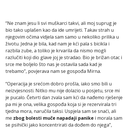
“Ne znam jesu li svi muškarci takvi, ali moj suprug je
bio tako uplašen kao da ide umrijeti. Takav strah u
njegovim očima vidjela sam samo u nekoliko prilika u
životu. Jedna je bila, kad nam je kći pala s bicikla i
razbila zube, a toliko je krvarila da nismo mogli
razlučiti koji dio glave joj je stradao. Bio je brižan otac i
srce me boljelo što nas je ostavila sada kad je
trebamo”, povjerava nam se gospođa Mirna.
“Operacija je srećom dobro prošla, iako smo bili u
neizvjesnosti. Nitko mu nije dolazio u posjetu, srce mi
je pucalo. Četvrti dan zvala sam kći da nađemo rješenje
pa mi je ona, velika gospođa koja si je rezervirala tri
tjedna mora, naručila taksi. Uspjela sam se snaći, ali
me
zbog bolesti muče napadaji panike
i morala sam
se psihički jako koncentrirati da dođem do njega”,