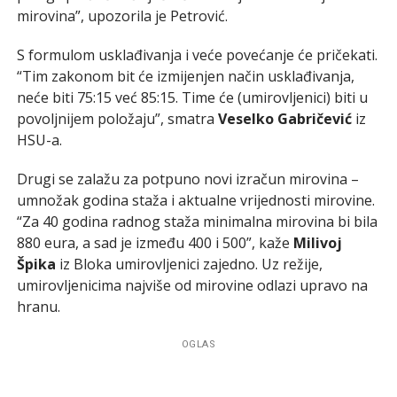
mirovina”, upozorila je Petrović.
S formulom usklađivanja i veće povećanje će pričekati.
“Tim zakonom bit će izmijenjen način usklađivanja,
neće biti 75:15 već 85:15. Time će (umirovljenici) biti u
povoljnijem položaju”, smatra
Veselko Gabričević
iz
HSU-a.
Drugi se zalažu za potpuno novi izračun mirovina –
umnožak godina staža i aktualne vrijednosti mirovine.
“Za 40 godina radnog staža minimalna mirovina bi bila
880 eura, a sad je između 400 i 500”, kaže
Milivoj
Špika
iz Bloka umirovljenici zajedno. Uz režije,
umirovljenicima najviše od mirovine odlazi upravo na
hranu.
OGLAS