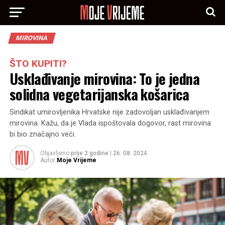
MIROVINA
ŠTO KUPITI?
Usklađivanje mirovina: To je jedna
solidna vegetarijanska košarica
Sindikat umirovljenika Hrvatske nije zadovoljan usklađivanjem
mirovina. Kažu, da je Vlada ispoštovala dogovor, rast mirovina
bi bio značajno veći.
Objavljeno
prije 2 godine
|
26. 08. 2024.
Autor
Moje Vrijeme