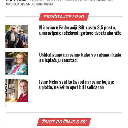
USKLAĐIVANJE MIROVINA
PROČITAJTE I OVO
Mirovine u Federaciji BiH rastu 3,5 posto,
umirovljenici očekivali gotovo dvostruko više
Usklađivanje mirovina: kako se računa i kada
se isplaćuju zaostaci
Ivan: Neka svatko živi od mirovine koju je
uplatio, ne želim opet biti solidaran
.
ŽIVOT POČINJE S 50!