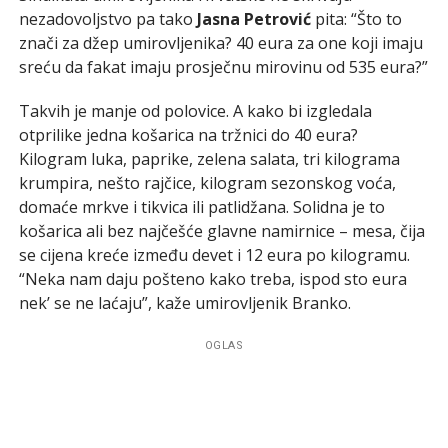
nezadovoljstvo pa tako
Jasna Petrović
pita: “Što to
znači za džep umirovljenika? 40 eura za one koji imaju
sreću da fakat imaju prosječnu mirovinu od 535 eura?”
Takvih je manje od polovice. A kako bi izgledala
otprilike jedna košarica na tržnici do 40 eura?
Kilogram luka, paprike, zelena salata, tri kilograma
krumpira, nešto rajčice, kilogram sezonskog voća,
domaće mrkve i tikvica ili patlidžana. Solidna je to
košarica ali bez najčešće glavne namirnice – mesa, čija
se cijena kreće između devet i 12 eura po kilogramu.
“Neka nam daju pošteno kako treba, ispod sto eura
nek’ se ne laćaju”, kaže umirovljenik Branko.
OGLAS