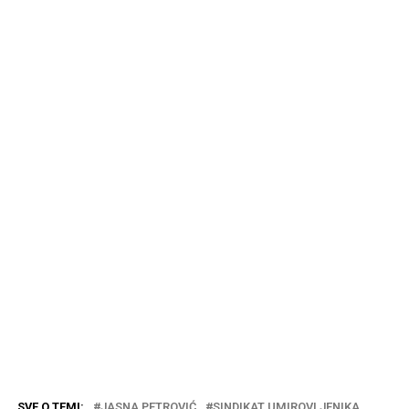
SVE O TEMI:
JASNA PETROVIĆ
SINDIKAT UMIROVLJENIKA