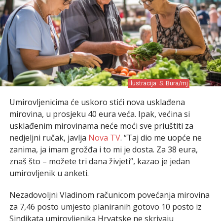
ilustracija: S. Bura/mj
Umirovljenicima će uskoro stići nova usklađena
mirovina, u prosjeku 40 eura veća. Ipak, većina si
usklađenim mirovinama neće moći sve priuštiti za
nedjeljni ručak, javlja
Nova TV
. “Taj dio me uopće ne
zanima, ja imam grožđa i to mi je dosta. Za 38 eura,
znaš što – možete tri dana živjeti”, kazao je jedan
umirovljenik u anketi.
Nezadovoljni Vladinom računicom povećanja mirovina
za 7,46 posto umjesto planiranih gotovo 10 posto iz
Sindikata umirovljenika Hrvatske ne skrivaju