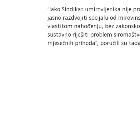
“Iako Sindikat umirovljenika nije p
jasno razdvojiti socijalu od mirovi
vlastitom nahođenju, bez zakonskog
sustavno riješiti problem siromaštv
mjesečnih prihoda”, poručili su tada