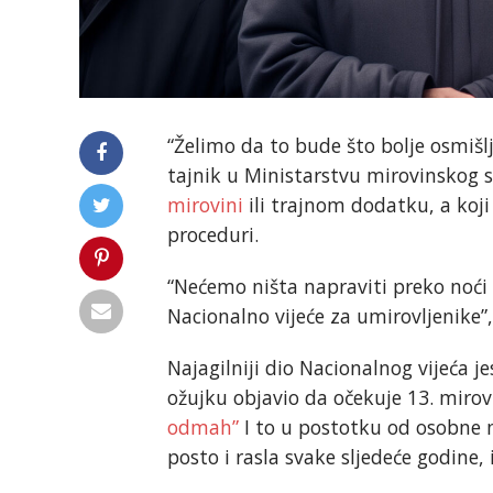
“Želimo da to bude što bolje osmišl
tajnik u Ministarstvu mirovinskog
mirovini
ili trajnom dodatku, a koj
proceduri.
“Nećemo ništa napraviti preko noći i
Nacionalno vijeće za umirovljenike”,
Najagilniji dio Nacionalnog vijeća j
ožujku objavio da očekuje 13. mirov
odmah”
I to u postotku od osobne m
posto i rasla svake sljedeće godine, 