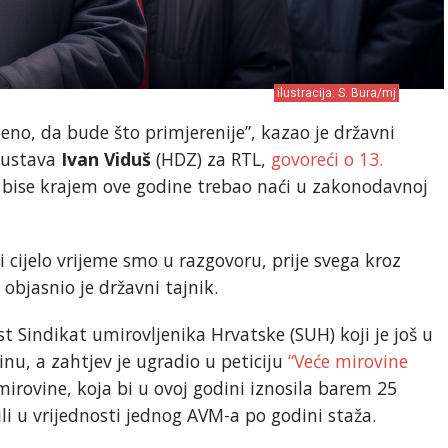
ilustracija: S. Bura/mj
jeno, da bude što primjerenije”, kazao je državni
 sustava
Ivan Viduš
(HDZ) za RTL,
govoreći o 13.
i bise krajem ove godine trebao naći u zakonodavnoj
 cijelo vrijeme smo u razgovoru, prije svega kroz
 objasnio je državni tajnik.
est Sindikat umirovljenika Hrvatske (SUH) koji je još u
inu, a zahtjev je ugradio u peticiju
“Veće mirovine
irovine, koja bi u ovoj godini iznosila barem 25
ili u vrijednosti jednog AVM-a po godini staža.