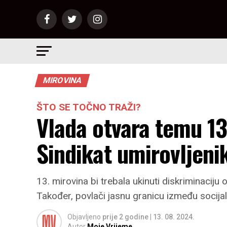
MIROVINA
ŠTO SE TOČNO TRAŽI?
Vlada otvara temu 13.
Sindikat umirovljeni
13. mirovina bi trebala ukinuti diskriminaciju o
Također, povlači jasnu granicu između socijal
Objavljeno
prije 2 godine
|
13. 08. 2024.
Autor
Moje Vrijeme