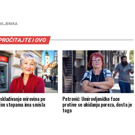
VLJENIKA
PROČITAJTE I OVO
sklađivanje mirovina po
Petrović: Umirovljeničke face
itim stopama ima smisla
protive se ukidanju poreza, dosta je
toga