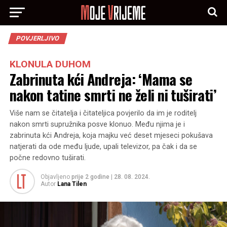
POVJERLJIVO
KLONULA DUHOM
Zabrinuta kći Andreja: ‘Mama se
nakon tatine smrti ne želi ni tuširati’
Više nam se čitatelja i čitateljica povjerilo da im je roditelj
nakon smrti supružnika posve klonuo. Među njima je i
zabrinuta kći Andreja, koja majku već deset mjeseci pokušava
natjerati da ode među ljude, upali televizor, pa čak i da se
počne redovno tuširati.
Objavljeno
prije 2 godine
|
28. 08. 2024.
Autor
Lana Tilen