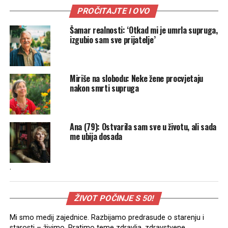
PROČITAJTE I OVO
Šamar realnosti: ‘Otkad mi je umrla supruga,
izgubio sam sve prijatelje’
Miriše na slobodu: Neke žene procvjetaju
nakon smrti supruga
Ana (79): Ostvarila sam sve u životu, ali sada
me ubija dosada
.
ŽIVOT POČINJE S 50!
Mi smo medij zajednice. Razbijamo predrasude o starenju i
starosti – živimo. Pratimo teme zdravlja, zdravstvene,