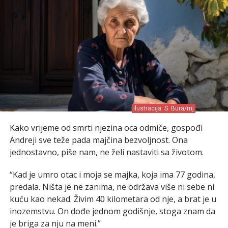
ilustracija: S. Bura/mj
Kako vrijeme od smrti njezina oca odmiče, gospođi
Andreji sve teže pada majčina bezvoljnost. Ona
jednostavno, piše nam, ne želi nastaviti sa životom.
“Kad je umro otac i moja se majka, koja ima 77 godina,
predala. Ništa je ne zanima, ne održava više ni sebe ni
kuću kao nekad. Živim 40 kilometara od nje, a brat je u
inozemstvu. On dođe jednom godišnje, stoga znam da
je briga za nju na meni.”