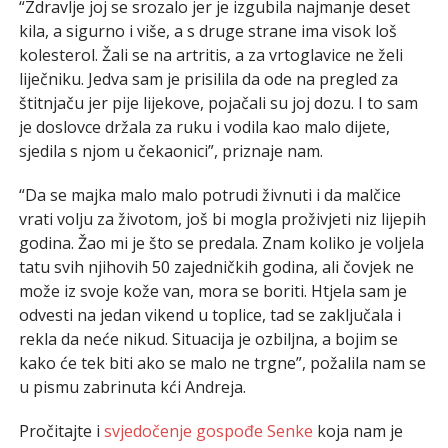
“Zdravlje joj se srozalo jer je izgubila najmanje deset
kila, a sigurno i više, a s druge strane ima visok loš
kolesterol. Žali se na artritis, a za vrtoglavice ne želi
liječniku. Jedva sam je prisilila da ode na pregled za
štitnjaču jer pije lijekove, pojačali su joj dozu. I to sam
je doslovce držala za ruku i vodila kao malo dijete,
sjedila s njom u čekaonici”, priznaje nam.
“Da se majka malo malo potrudi živnuti i da malčice
vrati volju za životom, još bi mogla proživjeti niz lijepih
godina. Žao mi je što se predala. Znam koliko je voljela
tatu svih njihovih 50 zajedničkih godina, ali čovjek ne
može iz svoje kože van, mora se boriti. Htjela sam je
odvesti na jedan vikend u toplice, tad se zaključala i
rekla da neće nikud. Situacija je ozbiljna, a bojim se
kako će tek biti ako se malo ne trgne”, požalila nam se
u pismu zabrinuta kći Andreja.
Pročitajte i
svjedočenje gospođe Senke
koja nam je