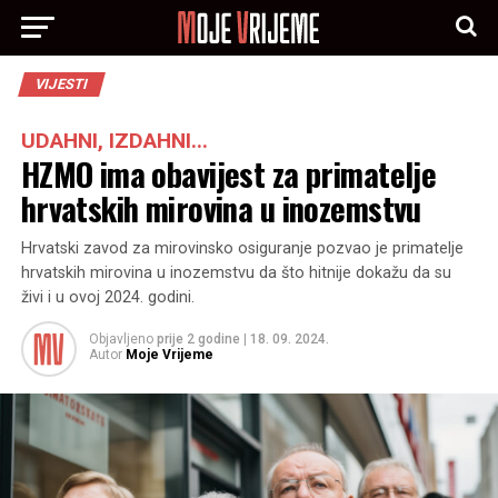
VIJESTI
UDAHNI, IZDAHNI...
HZMO ima obavijest za primatelje
hrvatskih mirovina u inozemstvu
Hrvatski zavod za mirovinsko osiguranje pozvao je primatelje
hrvatskih mirovina u inozemstvu da što hitnije dokažu da su
živi i u ovoj 2024. godini.
Objavljeno
prije 2 godine
|
18. 09. 2024.
Autor
Moje Vrijeme