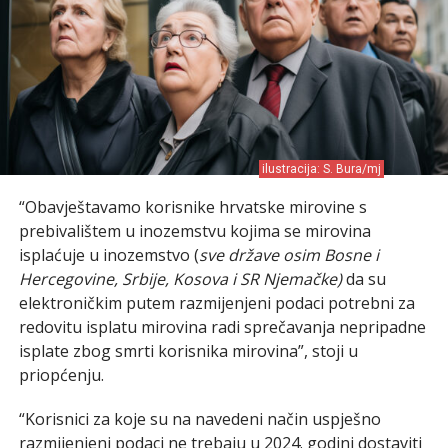
ilustracija: S. Bura/mj
“Obavještavamo korisnike hrvatske mirovine s
prebivalištem u inozemstvu kojima se mirovina
isplaćuje u inozemstvo (
sve države osim Bosne i
Hercegovine, Srbije, Kosova i SR Njemačke)
da su
elektroničkim putem razmijenjeni podaci potrebni za
redovitu isplatu mirovina radi sprečavanja nepripadne
isplate zbog smrti korisnika mirovina”, stoji u
priopćenju.
“Korisnici za koje su na navedeni način uspješno
razmijenjeni podaci ne trebaju u 2024. godini dostaviti