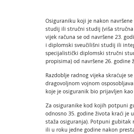
Osiguraniku koji je nakon navršene 
studij ili stručni studij (viša stru
vijek računa se od navršene 23. godi
i diplomski sveučilišni studij ili int
specijalistički diplomski stručni s
propisima) od navršene 26. godine ž
Razdoblje radnog vijeka skraćuje se
dragovoljnom vojnom osposobljavanj
koje je osiguranik bio prijavljen ka
Za osiguranike kod kojih potpuni g
odnosno 35. godine života kraći je 
staža osiguranja). Potpuni gubitak
ili u roku jedne godine nakon prest