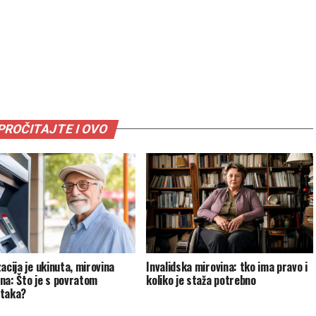
PROČITAJTE I OVO
acija je ukinuta, mirovina
Invalidska mirovina: tko ima pravo i
na: Što je s povratom
koliko je staža potrebno
ataka?