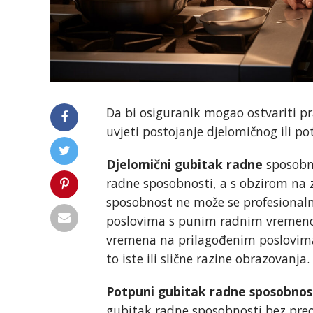
Da bi osiguranik mogao ostvariti pr
uvjeti postojanje djelomičnog ili p
Djelomični gubitak radne
sposobno
radne sposobnosti, a s obzirom na 
sposobnost ne može se profesional
poslovima s punim radnim vremenom
vremena na prilagođenim poslovima
to iste ili slične razine obrazovanja.
Potpuni gubitak radne sposobnos
gubitak radne sposobnosti bez preo