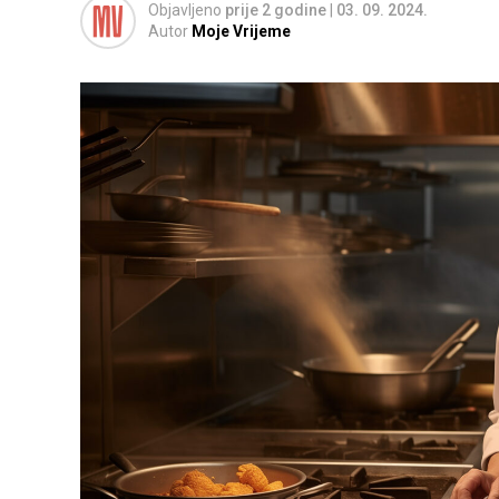
Objavljeno
prije 2 godine
|
03. 09. 2024.
Autor
Moje Vrijeme