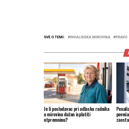
SVE O TEMI:
INVALIDSKA MIROVINA
PRAVO
Je li poslodavac pri odlasku radnika
Penaliz
u mirovinu dužan isplatiti
poveća
otpremninu?
zaost