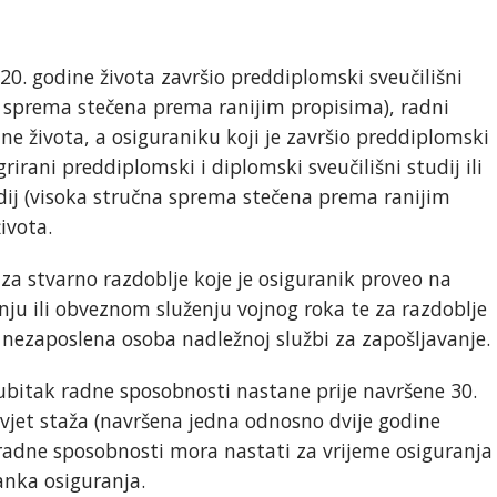
20. godine života završio preddiplomski sveučilišni
čna sprema stečena prema ranijim propisima), radni
ne života, a osiguraniku koji je završio preddiplomski
egrirani preddiplomski i diplomski sveučilišni studij ili
tudij (visoka stručna sprema stečena prema ranijim
ivota.
 za stvarno razdoblje koje je osiguranik proveo na
u ili obveznom služenju vojnog roka te za razdoblje
o nezaposlena osoba nadležnoj službi za zapošljavanje.
ubitak radne sposobnosti nastane prije navršene 30.
uvjet staža (navršena jedna odnosno dvije godine
 radne sposobnosti mora nastati za vrijeme osiguranja
anka osiguranja.