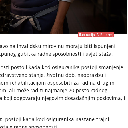
ilustracija: S. Bura/mj
avo na invalidsku mirovinu moraju biti ispunjeni
otpunog gubitka radne sposobnosti i uvjet staža.
sti postoji kada kod osiguranika postoji smanjenje
zdravstveno stanje, životnu dob, naobrazbu i
nom rehabilitacijom osposobiti za rad na drugim
, ali može raditi najmanje 70 posto radnog
 koji odgovaraju njegovim dosadašnjim poslovima, i
ti
postoji kada kod osiguranika nastane trajni
stale radne sposobnosti.