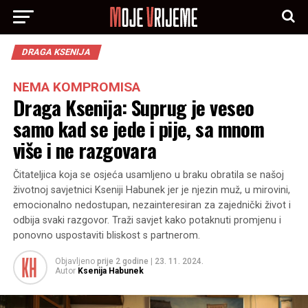
DRAGA KSENIJA
NEMA KOMPROMISA
Draga Ksenija: Suprug je veseo
samo kad se jede i pije, sa mnom
više i ne razgovara
Čitateljica koja se osjeća usamljeno u braku obratila se našoj
životnoj savjetnici Kseniji Habunek jer je njezin muž, u mirovini,
emocionalno nedostupan, nezainteresiran za zajednički život i
odbija svaki razgovor. Traži savjet kako potaknuti promjenu i
ponovno uspostaviti bliskost s partnerom.
Objavljeno
prije 2 godine
|
23. 11. 2024.
Autor
Ksenija Habunek