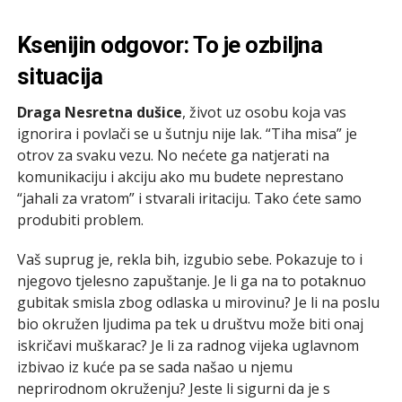
Ksenijin odgovor: To je ozbiljna
situacija
Draga Nesretna dušice
, život uz osobu koja vas
ignorira i povlači se u šutnju nije lak. “Tiha misa” je
otrov za svaku vezu. No nećete ga natjerati na
komunikaciju i akciju ako mu budete neprestano
“jahali za vratom” i stvarali iritaciju. Tako ćete samo
produbiti problem.
Vaš suprug je, rekla bih, izgubio sebe. Pokazuje to i
njegovo tjelesno zapuštanje. Je li ga na to potaknuo
gubitak smisla zbog odlaska u mirovinu? Je li na poslu
bio okružen ljudima pa tek u društvu može biti onaj
iskričavi muškarac? Je li za radnog vijeka uglavnom
izbivao iz kuće pa se sada našao u njemu
neprirodnom okruženju? Jeste li sigurni da je s