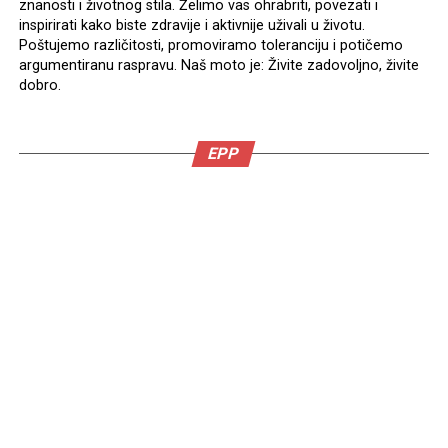
znanosti i životnog stila. Želimo vas ohrabriti, povezati i
inspirirati kako biste zdravije i aktivnije uživali u životu.
Poštujemo različitosti, promoviramo toleranciju i potičemo
argumentiranu raspravu. Naš moto je: Živite zadovoljno, živite
dobro.
EPP