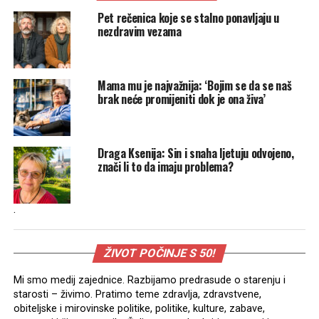
Pet rečenica koje se stalno ponavljaju u
nezdravim vezama
Mama mu je najvažnija: ‘Bojim se da se naš
brak neće promijeniti dok je ona živa’
Draga Ksenija: Sin i snaha ljetuju odvojeno,
znači li to da imaju problema?
.
ŽIVOT POČINJE S 50!
Mi smo medij zajednice. Razbijamo predrasude o starenju i
starosti – živimo. Pratimo teme zdravlja, zdravstvene,
obiteljske i mirovinske politike, politike, kulture, zabave,