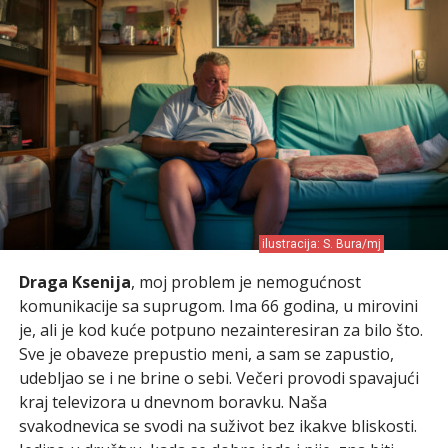
ilustracija: S. Bura/mj
Draga Ksenija
, moj problem je nemogućnost
komunikacije sa suprugom. Ima 66 godina, u mirovini
je, ali je kod kuće potpuno nezainteresiran za bilo što.
Sve je obaveze prepustio meni, a sam se zapustio,
udebljao se i ne brine o sebi. Večeri provodi spavajući
kraj televizora u dnevnom boravku. Naša
svakodnevica se svodi na suživot bez ikakve bliskosti.