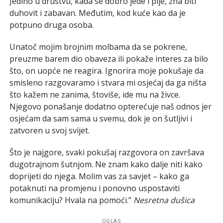
Jedino u društvu, kada se dobro jede i pije, zna biti
duhovit i zabavan. Međutim, kod kuće kao da je
potpuno druga osoba.
Unatoč mojim brojnim molbama da se pokrene,
preuzme barem dio obaveza ili pokaže interes za bilo
što, on uopće ne reagira. Ignorira moje pokušaje da
smisleno razgovaramo i stvara mi osjećaj da ga ništa
što kažem ne zanima, štoviše, ide mu na živce.
Njegovo ponašanje dodatno opterećuje naš odnos jer
osjećam da sam sama u svemu, dok je on šutljivi i
zatvoren u svoj svijet.
Što je najgore, svaki pokušaj razgovora on završava
dugotrajnom šutnjom. Ne znam kako dalje niti kako
doprijeti do njega. Molim vas za savjet – kako ga
potaknuti na promjenu i ponovno uspostaviti
komunikaciju? Hvala na pomoći.”
Nesretna dušica
OGLAS