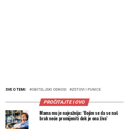
SVE O TEMI:
OBITELJSKI ODNOSI
ZETOVI I PUNICE
PROČITAJTE I OVO
Mama mu je najvažnija: ‘Bojim se da se naš
brak neće promijeniti dok je ona živa’