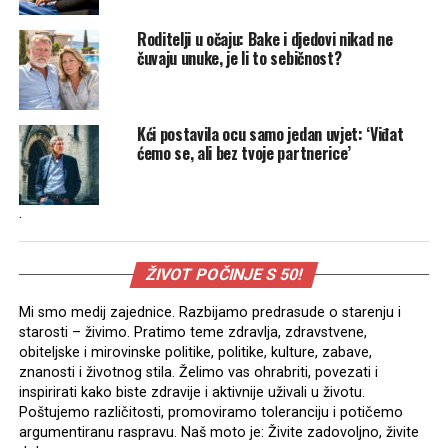
Roditelji u očaju: Bake i djedovi nikad ne
čuvaju unuke, je li to sebičnost?
Kći postavila ocu samo jedan uvjet: ‘Viđat
ćemo se, ali bez tvoje partnerice’
.
ŽIVOT POČINJE S 50!
Mi smo medij zajednice. Razbijamo predrasude o starenju i
starosti – živimo. Pratimo teme zdravlja, zdravstvene,
obiteljske i mirovinske politike, politike, kulture, zabave,
znanosti i životnog stila. Želimo vas ohrabriti, povezati i
inspirirati kako biste zdravije i aktivnije uživali u životu.
Poštujemo različitosti, promoviramo toleranciju i potičemo
argumentiranu raspravu. Naš moto je: Živite zadovoljno, živite