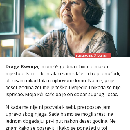
ilustracija: S. Bura/mj
Draga Ksenija
, imam 65 godina i živim u malom
mjestu u Istri. U kontaktu sam s kćeri i troje unučadi,
ali nisam nikad bila u njihovom domu. Naime, prije
deset godina zet me je teško uvrijedio i nikada se nije
ispričao. Moja kći kaže da je on dobar suprug i otac.
Nikada me nije ni pozvala k sebi, pretpostavljam
upravo zbog njega. Sada bismo se mogli sresti na
jednom događaju, prvi put nakon deset godina. Ne
znam kako se postaviti i kako se ponašati u toj