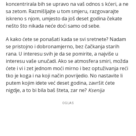
koncentrirala bih se upravo na vaš odnos s kćeri, a ne
sa zetom. Razmišljajte u tom smjeru, razgovarajte
iskreno s njom, umjesto da još deset godina čekate
nešto što nikada neće doći samo od sebe.
A kako ćete se ponašati kada se svi sretnete? Nadam
se pristojno i dobronamjerno, bez čačkanja starih
rana. U interesu svih je da se pomirite, a najviše u
interesu vaše unučadi. Ako se atmosfera smiri, možda
ćete i vi i zet jednom moći mirno i bez optuživanja reći
tko je koga i na koji način povrijedio. No nastavite li
putem kojim idete već deset godina, završit ćete
nigdje, a to bi bila baš šteta, zar ne?
Ksenija
OGLAS