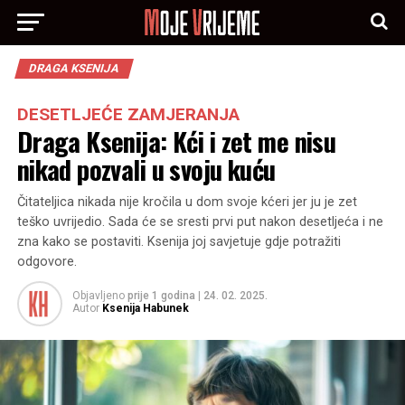
DRAGA KSENIJA
DESETLJEĆE ZAMJERANJA
Draga Ksenija: Kći i zet me nisu
nikad pozvali u svoju kuću
Čitateljica nikada nije kročila u dom svoje kćeri jer ju je zet
teško uvrijedio. Sada će se sresti prvi put nakon desetljeća i ne
zna kako se postaviti. Ksenija joj savjetuje gdje potražiti
odgovore.
Objavljeno
prije 1 godina
|
24. 02. 2025.
Autor
Ksenija Habunek