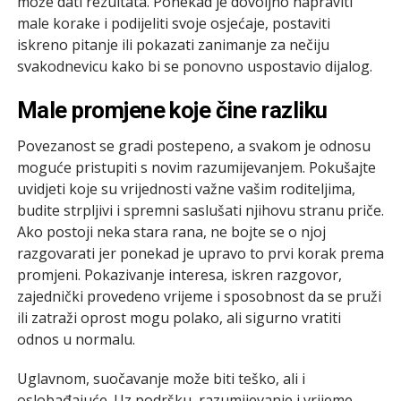
može dati rezultata. Ponekad je dovoljno napraviti
male korake i podijeliti svoje osjećaje, postaviti
iskreno pitanje ili pokazati zanimanje za nečiju
svakodnevicu kako bi se ponovno uspostavio dijalog.
Male promjene koje čine razliku
Povezanost se gradi postepeno, a svakom je odnosu
moguće pristupiti s novim razumijevanjem. Pokušajte
uvidjeti koje su vrijednosti važne vašim roditeljima,
budite strpljivi i spremni saslušati njihovu stranu priče.
Ako postoji neka stara rana, ne bojte se o njoj
razgovarati jer ponekad je upravo to prvi korak prema
promjeni. Pokazivanje interesa, iskren razgovor,
zajednički provedeno vrijeme i sposobnost da se pruži
ili zatraži oprost mogu polako, ali sigurno vratiti
odnos u normalu.
Uglavnom, suočavanje može biti teško, ali i
oslobađajuće. Uz podršku, razumijevanje i vrijeme,