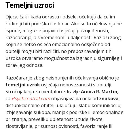
Temeljni uzroci
Djeca, čak i kada odrastu i odsele, očekuju da će im
roditelji biti podrška i oslonac. Ako se ta očekivanja ne
ispune, mogu se pojaviti osjećaji povrijeđenosti,
razočaranja, a s vremenom i udaljenosti. Razlozi zbog
kojih se netko osjeća emocionalno odsječeno od
obitelji mogu biti različiti, no prepoznavanjem tih
uzroka otvaramo mogućnost za izgradnju sigurnijeg i
zdravijeg odnosa.
Razočaranje zbog neispunjenih očekivanja obično je
temeljni uzrok
osjećaja nepovezanosti s obitelji.
Stručnjakinja za mentalno zdravlje
Amira R. Martin
,
za
Psychcentral.com
objašnjava da neki od
znakova
disfunkcionalne obitelji uključuju: slabu komunikaciju,
izbjegavanje sukoba, manjak podrške ili emocionalnog
priznanja, preveliku upletenost u tuđe živote,
zlostavljanje, prisutnost ovisnosti, favoriziranje ili