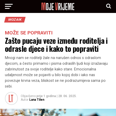
MOZAIK
MOŽE SE POPRAVITI
Zašto pucaju veze između roditelja i
odrasle djece i kako to popraviti
Mnogi nam se roditelji žale na narušen odnos s odraslom
djecom, a često primamo i pisma odraslih ljudi koji izražavaju
zabrinutost za svoje roditelje kako stare. Emocionalna
udaljenost može se pojaviti u bilo kojoj dobi i iako nas
povezuje krvna veza, bliskost se ne podrazumijeva sama po
sebi.
Objavljeno
prije 1 godina
|
28. 06. 2025.
Autor
Lana Tilen