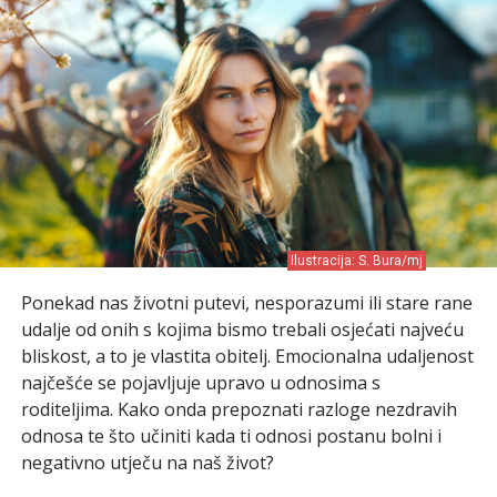
Ilustracija: S. Bura/mj
Ponekad nas životni putevi, nesporazumi ili stare rane
udalje od onih s kojima bismo trebali osjećati najveću
bliskost, a to je vlastita obitelj. Emocionalna udaljenost
najčešće se pojavljuje upravo u odnosima s
roditeljima. Kako onda prepoznati razloge nezdravih
odnosa te što učiniti kada ti odnosi postanu bolni i
negativno utječu na naš život?