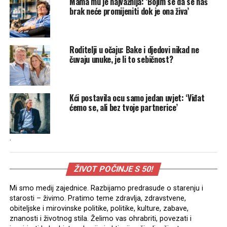
Mama mu je najvažnija: ‘Bojim se da se naš
brak neće promijeniti dok je ona živa’
Roditelji u očaju: Bake i djedovi nikad ne
čuvaju unuke, je li to sebičnost?
Kći postavila ocu samo jedan uvjet: ‘Viđat
ćemo se, ali bez tvoje partnerice’
.
ŽIVOT POČINJE S 50!
Mi smo medij zajednice. Razbijamo predrasude o starenju i
starosti – živimo. Pratimo teme zdravlja, zdravstvene,
obiteljske i mirovinske politike, politike, kulture, zabave,
znanosti i životnog stila. Želimo vas ohrabriti, povezati i