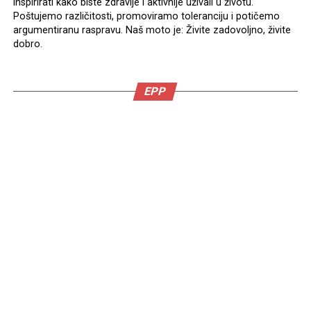
inspirirati kako biste zdravije i aktivnije uživali u životu.
Poštujemo različitosti, promoviramo toleranciju i potičemo
argumentiranu raspravu. Naš moto je: Živite zadovoljno, živite
dobro.
EPP