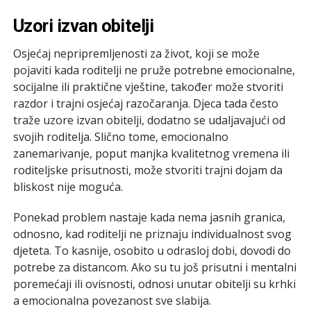
Uzori izvan obitelji
Osjećaj nepripremljenosti za život, koji se može
pojaviti kada roditelji ne pruže potrebne emocionalne,
socijalne ili praktične vještine, također može stvoriti
razdor i trajni osjećaj razočaranja. Djeca tada često
traže uzore izvan obitelji, dodatno se udaljavajući od
svojih roditelja. Slično tome, emocionalno
zanemarivanje, poput manjka kvalitetnog vremena ili
roditeljske prisutnosti, može stvoriti trajni dojam da
bliskost nije moguća.
Ponekad problem nastaje kada nema jasnih granica,
odnosno, kad roditelji ne priznaju individualnost svog
djeteta. To kasnije, osobito u odrasloj dobi, dovodi do
potrebe za distancom. Ako su tu još prisutni i mentalni
poremećaji ili ovisnosti, odnosi unutar obitelji su krhki
a emocionalna povezanost sve slabija.