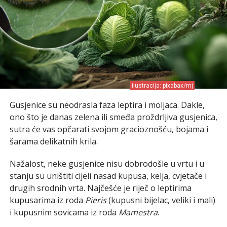
ilustracija: pixabax/mj
Gusjenice su neodrasla faza leptira i moljaca. Dakle,
ono što je danas zelena ili smeđa proždrljiva gusjenica,
sutra će vas opčarati svojom gracioznošću, bojama i
šarama delikatnih krila.
Nažalost, neke gusjenice nisu dobrodošle u vrtu i u
stanju su uništiti cijeli nasad kupusa, kelja, cvjetače i
drugih srodnih vrta. Najčešće je riječ o leptirima
kupusarima iz roda
Pieris
(kupusni bijelac, veliki i mali)
i kupusnim sovicama iz roda
Mamestra
.