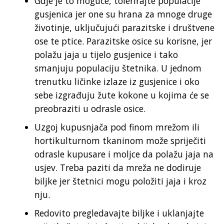
Gdje je to moguće, tolerirajte populacije
gusjenica jer one su hrana za mnoge druge
životinje, uključujući parazitske i društvene
ose te ptice. Parazitske osice su korisne, jer
polažu jaja u tijelo gusjenice i tako
smanjuju populaciju štetnika. U jednom
trenutku ličinke izlaze iz gusjenice i oko
sebe izgrađuju žute kokone u kojima će se
preobraziti u odrasle osice.
Uzgoj kupusnjača pod finom mrežom ili
hortikulturnom tkaninom može spriječiti
odrasle kupusare i moljce da polažu jaja na
usjev. Treba paziti da mreža ne dodiruje
biljke jer štetnici mogu položiti jaja i kroz
nju.
Redovito pregledavajte biljke i uklanjajte