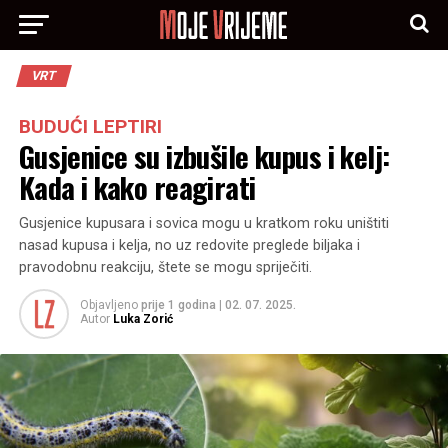
VRT
BUDUĆI LEPTIRI
Gusjenice su izbušile kupus i kelj:
Kada i kako reagirati
Gusjenice kupusara i sovica mogu u kratkom roku uništiti
nasad kupusa i kelja, no uz redovite preglede biljaka i
pravodobnu reakciju, štete se mogu spriječiti.
Objavljeno
prije 1 godina
|
02. 07. 2025.
Autor
Luka Zorić