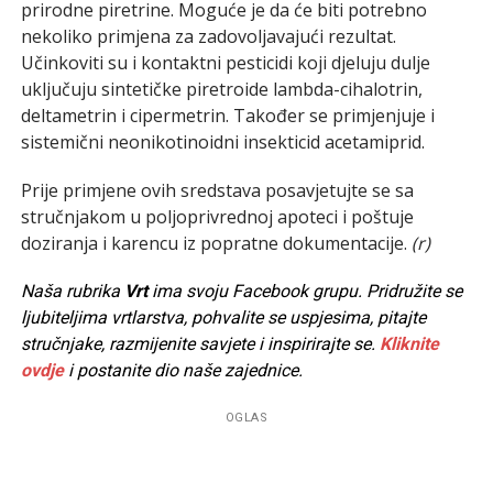
prirodne piretrine. Moguće je da će biti potrebno
nekoliko primjena za zadovoljavajući rezultat.
Učinkoviti su i kontaktni pesticidi koji djeluju dulje
uključuju sintetičke piretroide lambda-cihalotrin,
deltametrin i cipermetrin. Također se primjenjuje i
sistemični neonikotinoidni insekticid acetamiprid.
Prije primjene ovih sredstava posavjetujte se sa
stručnjakom u poljoprivrednoj apoteci i poštuje
doziranja i karencu iz popratne dokumentacije.
(r)
Naša rubrika
Vrt
ima svoju Facebook grupu. Pridružite se
ljubiteljima vrtlarstva, pohvalite se uspjesima, pitajte
stručnjake, razmijenite savjete i inspirirajte se.
Kliknite
ovdje
i postanite dio naše zajednice.
OGLAS