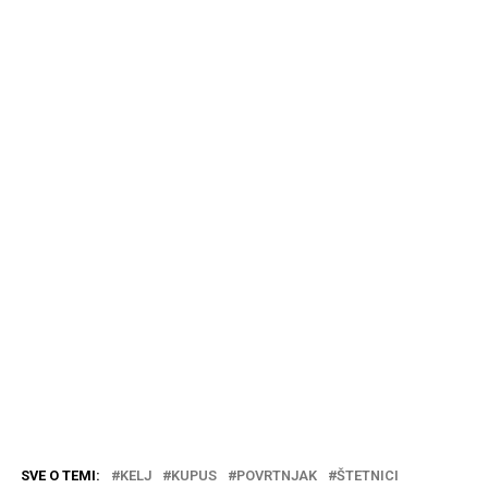
SVE O TEMI:
KELJ
KUPUS
POVRTNJAK
ŠTETNICI