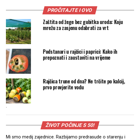
PROČITAJTE I OVO
Zaštita od žege bez gubitka uroda: Koju
mrežu za zasjenu odabrati za vrt
Podstanari u rajčici i paprici: Kako ih
prepoznati i zaustaviti na vrijeme
Rajčica trune od dna? Ne trčite po kalcij,
prvo provjerite vodu
.
ŽIVOT POČINJE S 50!
Mi smo medij zajednice. Razbijamo predrasude o starenju i