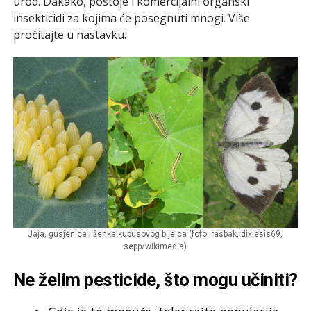
urod. Dakako, postoje i komercijalni organski
insekticidi za kojima će posegnuti mnogi. Više
pročitajte u nastavku.
Jaja, gusjenice i ženka kupusovog bijelca (foto: rasbak, dixiesis69,
sepp/wikimedia)
Ne želim pesticide, što mogu učiniti?