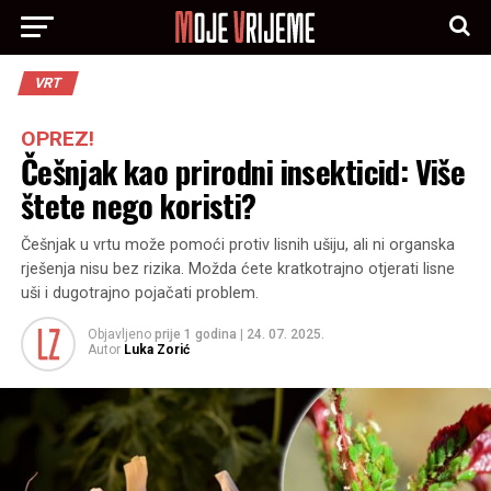
VRT
OPREZ!
Češnjak kao prirodni insekticid: Više
štete nego koristi?
Češnjak u vrtu može pomoći protiv lisnih ušiju, ali ni organska
rješenja nisu bez rizika. Možda ćete kratkotrajno otjerati lisne
uši i dugotrajno pojačati problem.
Objavljeno
prije 1 godina
|
24. 07. 2025.
Autor
Luka Zorić