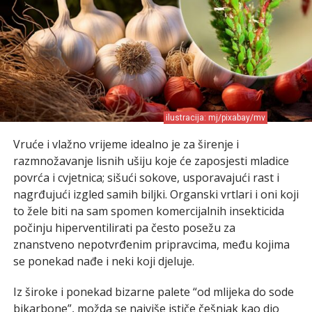
ilustracija: mj/pixabay/mv
Vruće i vlažno vrijeme idealno je za širenje i
razmnožavanje lisnih ušiju koje će zaposjesti mladice
povrća i cvjetnica; sišući sokove, usporavajući rast i
nagrđujući izgled samih biljki. Organski vrtlari i oni koji
to žele biti na sam spomen komercijalnih insekticida
počinju hiperventilirati pa često posežu za
znanstveno nepotvrđenim pripravcima, među kojima
se ponekad nađe i neki koji djeluje.
Iz široke i ponekad bizarne palete “od mlijeka do sode
bikarbone”, možda se najviše ističe češnjak kao dio