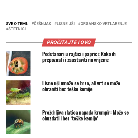
SVE O TEMI:
ČEŠNJAK
LISNE UŠI
ORGANSKO VRTLARENJE
ŠTETNICI
PROČITAJTE I OVO
Podstanari u rajčici i paprici: Kako ih
prepoznati i zaustaviti na vrijeme
Lisne uši množe se brzo, ali vrt se može
obraniti bez teške kemije
Proždrljiva zlatica napada krumpir: Može se
obuzdati i bez ‘teške kemije’
.