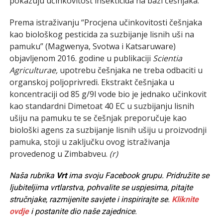
pokazuju učinkovitost insekticida na bazi češnjaka.
Prema istraživanju “Procjena učinkovitosti češnjaka
kao biološkog pesticida za suzbijanje lisnih uši na
pamuku” (Magwenya, Svotwa i Katsaruware)
objavljenom 2016. godine u publikaciji
Scientia
Agriculturae,
upotrebu češnjaka ne treba odbaciti u
organskoj poljoprivredi. Ekstrakt češnjaka u
koncentraciji od 85 g/9l vode bio je jednako učinkovit
kao standardni Dimetoat 40 EC u suzbijanju lisnih
ušiju na pamuku te se češnjak preporučuje kao
biološki agens za suzbijanje lisnih ušiju u proizvodnji
pamuka, stoji u zaključku ovog istraživanja
provedenog u Zimbabveu.
(r)
Naša rubrika
Vrt
ima svoju Facebook grupu. Pridružite se
ljubiteljima vrtlarstva, pohvalite se uspjesima, pitajte
stručnjake, razmijenite savjete i inspirirajte se.
Kliknite
ovdje
i postanite dio naše zajednice.