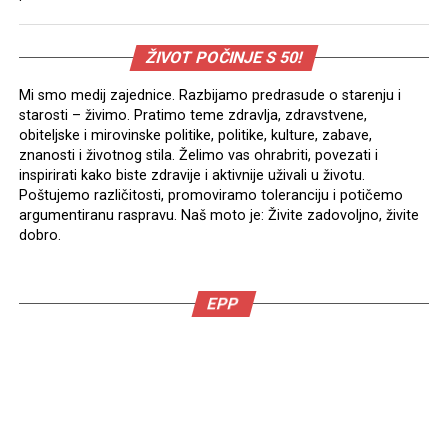
ŽIVOT POČINJE S 50!
Mi smo medij zajednice. Razbijamo predrasude o starenju i
starosti – živimo. Pratimo teme zdravlja, zdravstvene,
obiteljske i mirovinske politike, politike, kulture, zabave,
znanosti i životnog stila. Želimo vas ohrabriti, povezati i
inspirirati kako biste zdravije i aktivnije uživali u životu.
Poštujemo različitosti, promoviramo toleranciju i potičemo
argumentiranu raspravu. Naš moto je: Živite zadovoljno, živite
dobro.
EPP