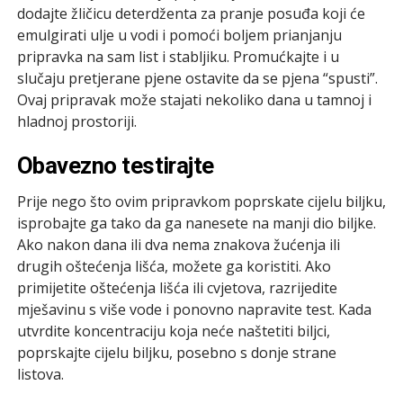
dodajte žličicu deterdženta za pranje posuđa koji će
emulgirati ulje u vodi i pomoći boljem prianjanju
pripravka na sam list i stabljiku. Promućkajte i u
slučaju pretjerane pjene ostavite da se pjena “spusti”.
Ovaj pripravak može stajati nekoliko dana u tamnoj i
hladnoj prostoriji.
Obavezno testirajte
Prije nego što ovim pripravkom poprskate cijelu biljku,
isprobajte ga tako da ga nanesete na manji dio biljke.
Ako nakon dana ili dva nema znakova žućenja ili
drugih oštećenja lišća, možete ga koristiti. Ako
primijetite oštećenja lišća ili cvjetova, razrijedite
mješavinu s više vode i ponovno napravite test. Kada
utvrdite koncentraciju koja neće naštetiti biljci,
poprskajte cijelu biljku, posebno s donje strane
listova.