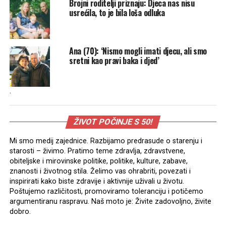
Brojni roditelji priznaju: Djeca nas nisu
usrećila, to je bila loša odluka
Ana (70): ‘Nismo mogli imati djecu, ali smo
sretni kao pravi baka i djed’
.
ŽIVOT POČINJE S 50!
Mi smo medij zajednice. Razbijamo predrasude o starenju i
starosti – živimo. Pratimo teme zdravlja, zdravstvene,
obiteljske i mirovinske politike, politike, kulture, zabave,
znanosti i životnog stila. Želimo vas ohrabriti, povezati i
inspirirati kako biste zdravije i aktivnije uživali u životu.
Poštujemo različitosti, promoviramo toleranciju i potičemo
argumentiranu raspravu. Naš moto je: Živite zadovoljno, živite
dobro.