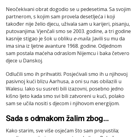
Neočekivani obrat dogodio se u pedesetima. Sa svojim
partnerom, s kojim sam provela desetljeća i koji
također nije želio djecu, uživala sam u karijeri, pisanju,
putovanjima. Vjenčali smo se 2003. godine, a tri godine
kasnije stigao je šok u obliku
e-maila
. Javili su mu da
ima sina iz ljetne avanture 1968. godine. Odjednom
sam postala maćeha odraslom Nijemcu i baka četvero
djece u Danskoj.
Odlučili smo ih prihvatiti. Posjećivali smo ih u njihovoj
pasivnoj kući blizu Aarhusa, a oni su nas obilazili u
Walesu. Iako su susreti bili izazovni, posebno jedno
kišno ljeto kada smo svi bili zatvoreni u kući, polako
sam se učila nositi s djecom i njihovom energijom.
Sada s odmakom žalim zbog…
Kako starim, sve više osjećam što sam propustila;