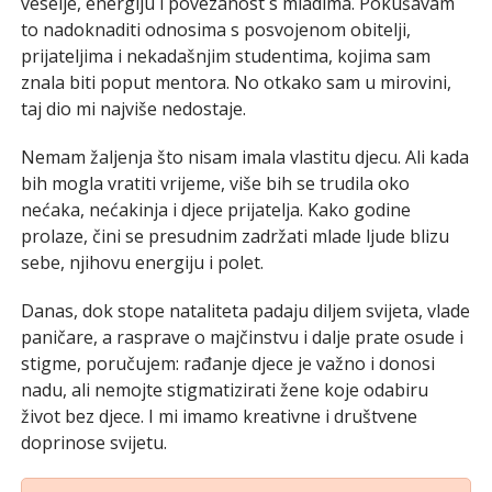
veselje, energiju i povezanost s mladima. Pokušavam
to nadoknaditi odnosima s posvojenom obitelji,
prijateljima i nekadašnjim studentima, kojima sam
znala biti poput mentora. No otkako sam u mirovini,
taj dio mi najviše nedostaje.
Nemam žaljenja što nisam imala vlastitu djecu. Ali kada
bih mogla vratiti vrijeme, više bih se trudila oko
nećaka, nećakinja i djece prijatelja. Kako godine
prolaze, čini se presudnim zadržati mlade ljude blizu
sebe, njihovu energiju i polet.
Danas, dok stope nataliteta padaju diljem svijeta, vlade
paničare, a rasprave o majčinstvu i dalje prate osude i
stigme, poručujem: rađanje djece je važno i donosi
nadu, ali nemojte stigmatizirati žene koje odabiru
život bez djece. I mi imamo kreativne i društvene
doprinose svijetu.