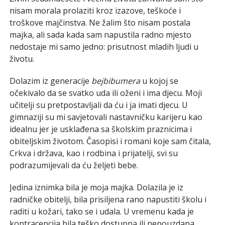
nisam morala prolaziti kroz izazove, teškoće i
troškove majčinstva. Ne žalim što nisam postala
majka, ali sada kada sam napustila radno mjesto
nedostaje mi samo jedno: prisutnost mladih ljudi u
životu.
Dolazim iz generacije
bejbibumera
u kojoj se
očekivalo da se svatko uda ili oženi i ima djecu. Moji
učitelji su pretpostavljali da ću i ja imati djecu. U
gimnaziji su mi savjetovali nastavničku karijeru kao
idealnu jer je usklađena sa školskim praznicima i
obiteljskim životom. Časopisi i romani koje sam čitala,
Crkva i država, kao i rodbina i prijatelji, svi su
podrazumijevali da ću željeti bebe.
Jedina iznimka bila je moja majka. Dolazila je iz
radničke obitelji, bila prisiljena rano napustiti školu i
raditi u kožari, tako se i udala. U vremenu kada je
kontracepcija bila teško dostupna ili nepouzdana