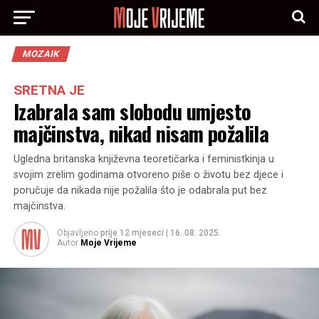
MOZAIK
SRETNA JE
Izabrala sam slobodu umjesto
majčinstva, nikad nisam požalila
Ugledna britanska književna teoretičarka i feministkinja u
svojim zrelim godinama otvoreno piše o životu bez djece i
poručuje da nikada nije požalila što je odabrala put bez
majčinstva.
Objavljeno
prije 12 mjeseci
|
16. 08. 2025.
Autor
Moje Vrijeme