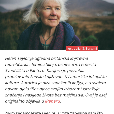
ilustracija: S. Bura/mj
Helen Taylor je ugledna britanska književna
teoretičarka i feministkinja, profesorica emerita
Sveučilišta u Exeteru. Karijeru je posvetila
proučavanju ženske književnosti i američke južnjačke
kulture. Autorica je niza zapaženih knjiga, a u svojem
novom djelu “Bez djece svojim izborom” istražuje
značenje i nasljeđe života bez majčinstva. Ovaj je esej
originalno objavila u
iPaperu
.
Živim sedamdesete i većinu života zahvalna sam što