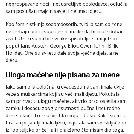
neprospavane noći i nesusretljive poslodavce, odlučila
sam poslušati majčin savjet i ne imati djecu.
Kao feministkinja sedamdesetih, tvrdila sam da žene
ne trebaju biti ni supruge ni majke da bi imale dobar
život. Uzori su mi bile velike spisateljice i umjetnice
poput Jane Austen, George Eliot, Gwen John i Billie
Holiday. One su svijetu dale svoja vječna djela, a ne
djecu.
Uloga maćehe nije pisana za mene
Iako sam bila odlučna, u dvadesetima sam imala dvije
veze s muškarcima koji su već imali djecu. Pokušala
sam prihvatiti ulogu maćehe, ali vrlo brzo osjetila sam
zamku i dosadu zbog prisutnosti bučne i neuredne
djece u kući. To je učvrstilo moju odluku. Kako su moja
braća i prijatelji imali djecu, osjećala sam se isključeno
iz “obiteljske priče”, ali i olakšano što nisam dio toga.