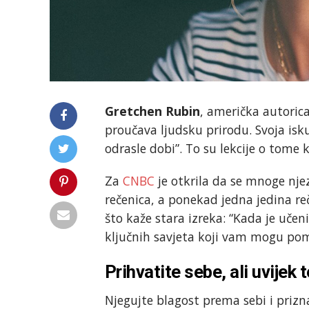
Gretchen Rubin
, američka autorica
proučava ljudsku prirodu. Svoja isk
odrasle dobi”. To su lekcije o tome ka
Za
CNBC
je otkrila da se mnoge nje
rečenica, a ponekad jedna jedina r
što kaže stara izreka: “Kada je učeni
ključnih savjeta koji vam mogu pomoć
Prihvatite sebe, ali uvijek t
Njegujte blagost prema sebi i prizna