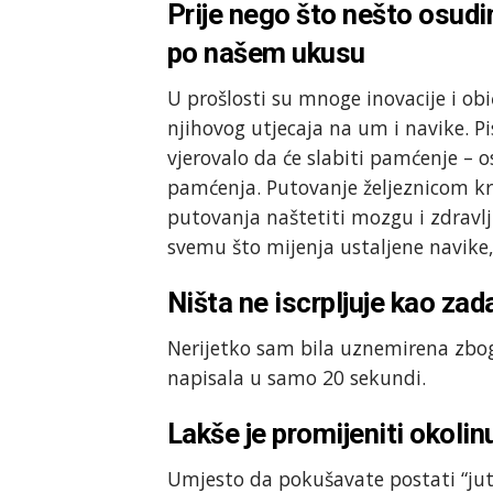
Prije nego što nešto osud
po našem ukusu
U prošlosti su mnoge inovacije i običn
njihovog utjecaja na um i navike. Pi
vjerovalo da će slabiti pamćenje – 
pamćenja. Putovanje željeznicom kri
putovanja naštetiti mozgu i zdravl
svemu što mijenja ustaljene navike,
Ništa ne iscrpljuje kao za
Nerijetko sam bila uznemirena zbog
napisala u samo 20 sekundi.
Lakše je promijeniti okoli
Umjesto da pokušavate postati “juta