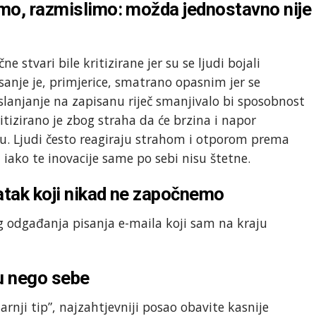
imo, razmislimo: možda jednostavno nije
e stvari bile kritizirane jer su se ljudi bojali
sanje je, primjerice, smatrano opasnim jer se
oslanjanje na zapisanu riječ smanjivalo bi sposobnost
tizirano je zbog straha da će brzina i napor
ju. Ljudi često reagiraju strahom i otporom prema
 iako te inovacije same po sebi nisu štetne.
datak koji nikad ne započnemo
 odgađanja pisanja e-maila koji sam na kraju
nu nego sebe
rnji tip”, najzahtjevniji posao obavite kasnije