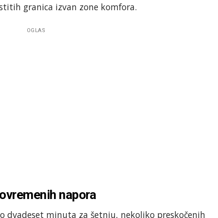
astitih granica izvan zone komfora.
OGLAS
 povremenih napora
o dvadeset minuta za šetnju, nekoliko preskočenih