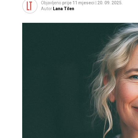
Objavljeno
prije 11 mjeseci
|
20. 09. 2025.
Autor
Lana Tilen