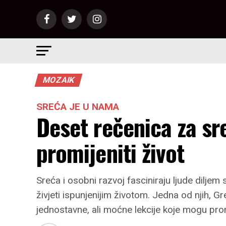
MOZAIK
SREĆA JE U NAMA
Deset rečenica za sr
promijeniti život
Sreća i osobni razvoj fasciniraju ljude diljem 
živjeti ispunjenijim životom. Jedna od njih, Gr
jednostavne, ali moćne lekcije koje mogu pro