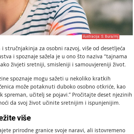
ilustracija: S. Bura/mj
 i stručnjakinja za osobni razvoj, više od desetljeća
ustva i spoznaje sažela je u ono što naziva “tajnama
ko živjeti sretniji, smisleniji i samouvjereniji život.
zine spoznaje mogu sažeti u nekoliko kratkih
ečenica može potaknuti duboko osobno otkriće, kao
k spreman, učitelj se pojavi.” Pročitajte deset njezinih
i da svoj život učinite sretnijim i ispunjenijim.
ežite više
jete prirodne granice svoje naravi, ali istovremeno