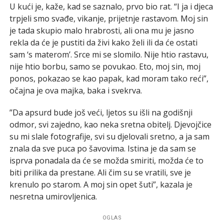
U kući je, kaže, kad se saznalo, prvo bio rat. “I ja i djeca
trpjeli smo svađe, vikanje, prijetnje rastavom. Moj sin
je tada skupio malo hrabrosti, ali ona mu je jasno
rekla da će je pustiti da živi kako želi ili da će ostati
sam ‘s materom’. Srce mi se slomilo. Nije htio rastavu,
nije htio borbu, samo se povukao. Eto, moj sin, moj
ponos, pokazao se kao papak, kad moram tako reći”,
očajna je ova majka, baka i svekrva.
”Da apsurd bude još veći, ljetos su išli na godišnji
odmor, svi zajedno, kao neka sretna obitelj. Djevojčice
su mi slale fotografije, svi su djelovali sretno, a ja sam
znala da sve puca po šavovima. Istina je da sam se
isprva ponadala da će se možda smiriti, možda će to
biti prilika da prestane. Ali čim su se vratili, sve je
krenulo po starom. A moj sin opet šuti”, kazala je
nesretna umirovljenica.
OGLAS