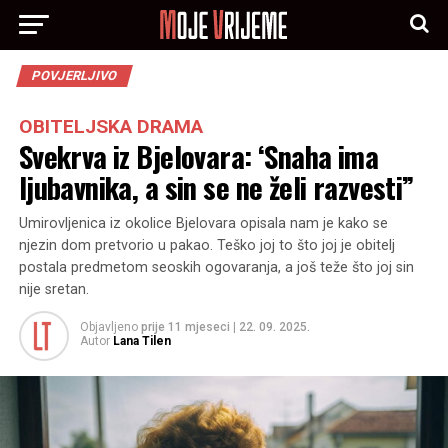
POVJERLJIVO
OBITELJSKA DRAMA
Svekrva iz Bjelovara: ‘Snaha ima
ljubavnika, a sin se ne želi razvesti”
Umirovljenica iz okolice Bjelovara opisala nam je kako se
njezin dom pretvorio u pakao. Teško joj to što joj je obitelj
postala predmetom seoskih ogovaranja, a još teže što joj sin
nije sretan.
Objavljeno
prije 11 mjeseci
|
22. 09. 2025.
Autor
Lana Tilen