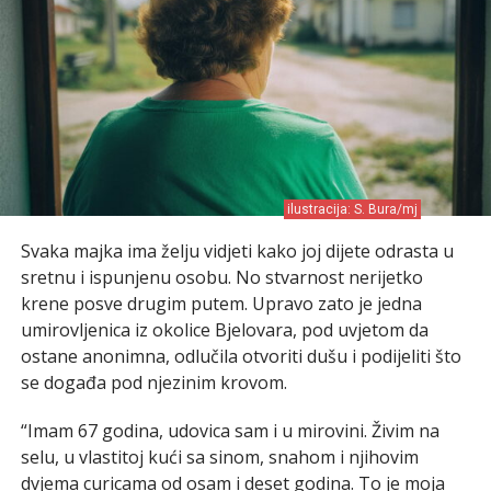
ilustracija: S. Bura/mj
Svaka majka ima želju vidjeti kako joj dijete odrasta u
sretnu i ispunjenu osobu. No stvarnost nerijetko
krene posve drugim putem. Upravo zato je jedna
umirovljenica iz okolice Bjelovara, pod uvjetom da
ostane anonimna, odlučila otvoriti dušu i podijeliti što
se događa pod njezinim krovom.
“Imam 67 godina, udovica sam i u mirovini. Živim na
selu, u vlastitoj kući sa sinom, snahom i njihovim
dvjema curicama od osam i deset godina. To je moja