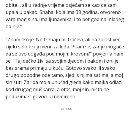
obitelj, ali u zadnje vrijeme osjećam se kao da sam
upala u pakao. Snaha, koja ima 38 godina, otvoreno
vara mog sina. Ima ljubavnika, i to pet godina mlađeg
od nje.”
“Znam tko je. Ne trebaju mi tračevi, ali na žalost već
cijelo selo bruji meni iza leđa. Pitam se, zar je moguće
da se ovo događa pod mojim krovom?” povjerila nam
se. “Taj dečko živi sa svojim djedom i bakom i oni je
bez srama primaju u kuću. Gotovo svako ili svako
drugo popodne ode tamo, sjedi s njima satima, a moj
sin šuti. Zar da moja unučad gleda kako majka odlazi
kod drugog muškarca, a otac, moj sin, ništa ne
poduzima?” govori uznemireno.
OGLAS