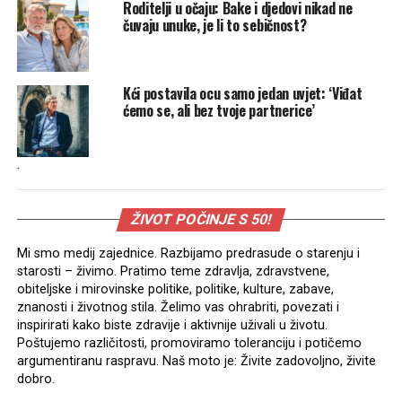
Roditelji u očaju: Bake i djedovi nikad ne
čuvaju unuke, je li to sebičnost?
Kći postavila ocu samo jedan uvjet: ‘Viđat
ćemo se, ali bez tvoje partnerice’
.
ŽIVOT POČINJE S 50!
Mi smo medij zajednice. Razbijamo predrasude o starenju i
starosti – živimo. Pratimo teme zdravlja, zdravstvene,
obiteljske i mirovinske politike, politike, kulture, zabave,
znanosti i životnog stila. Želimo vas ohrabriti, povezati i
inspirirati kako biste zdravije i aktivnije uživali u životu.
Poštujemo različitosti, promoviramo toleranciju i potičemo
argumentiranu raspravu. Naš moto je: Živite zadovoljno, živite
dobro.