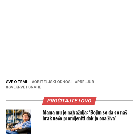
SVE O TEMI:
OBITELJSKI ODNOSI
PRELJUB
SVEKRVE I SNAHE
PROČITAJTE I OVO
Mama mu je najvažnija: ‘Bojim se da se naš
brak neće promijeniti dok je ona živa’