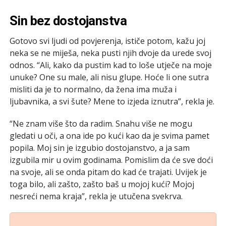
Sin bez dostojanstva
Gotovo svi ljudi od povjerenja, ističe potom, kažu joj
neka se ne miješa, neka pusti njih dvoje da urede svoj
odnos. “Ali, kako da pustim kad to loše utječe na moje
unuke? One su male, ali nisu glupe. Hoće li one sutra
misliti da je to normalno, da žena ima muža i
ljubavnika, a svi šute? Mene to izjeda iznutra”, rekla je.
“Ne znam više što da radim. Snahu više ne mogu
gledati u oči, a ona ide po kući kao da je svima pamet
popila. Moj sin je izgubio dostojanstvo, a ja sam
izgubila mir u ovim godinama. Pomislim da će sve doći
na svoje, ali se onda pitam do kad će trajati. Uvijek je
toga bilo, ali zašto, zašto baš u mojoj kući? Mojoj
nesreći nema kraja”, rekla je utučena svekrva.