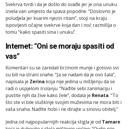
Svekrva tvrdi i da je došlo do svađe jer je ona unuku
izvela van umjesto da spava popodne. “Doslovno je
poludjela jer kvarim njezin ritam”, stoji na kraju
ispovijesti očajne svekrve koja dan i noć razmišlja o
tomu “kako spasiti sina i unuku”.
Internet: “Oni se moraju spasiti od
vas”
Komentari su se zaredali brzinom munje i gotovo svi
su bili na strani snahe. “Ja se nadam da je ovo šala”,
napisala je
Zerina
koja nije jedina u mišljenju da se
radi o uspjelom
trolanju
. “Nađite sebi zanimaciju i
pustite njih da žive kako žele”, dodala je
Renata
. “To
što ste vi bile sluškinje svojim muževima ne mora biti i
vaša snaha. Nađite hobi i ne dirajte u sinovu obitelj.”
Jedna od najpopularnijih reakcija stigla je od
Tamare
koja je duhovito sažela mišljenje većine: “Ovdje nije