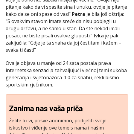
pitanje kako da vi spasite sina i unuku, ovdje je pitanje
kako da se oni spase od vas!”
Petra
je bila još oštrija:
“S ovakvim stavom imate sreće da nisu pobjegli u
drugu državu, a ne samo u stan. Da ste nekad imali
posao, ne biste pisali ovakve gluposti.”
Ivka
je pak
zaključila: “Gdje je ta snaha da joj čestitam i kažem –
svaka ti čast!”
Ova je objava u manje od 24 sata postala prava
internetska senzacija zahvaljujući vječnoj temi sukoba
generacija i svjetonazora. 1:0 za snahu, rekli bismo
sportskim rječnikom.
Zanima nas vaša priča
Želite li i vi, posve anonimno, podijeliti svoje
iskustvo i viđenje ove teme s nama i našim