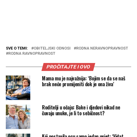
SVE O TEMI:
OBITELJSKI ODNOSI
RODNA NERAVNOPRAVNOST
RODNA RAVNOPRAVNOST
PROČITAJTE I OVO
Mama mu je najvažnija: ‘Bojim se da se naš
brak neće promijeniti dok je ona živa’
Roditelji u očaju: Bake i djedovi nikad ne
čuvaju unuke, je li to sebičnost?
Kći postavila ocu samo jedan uvjet: ‘Viđat