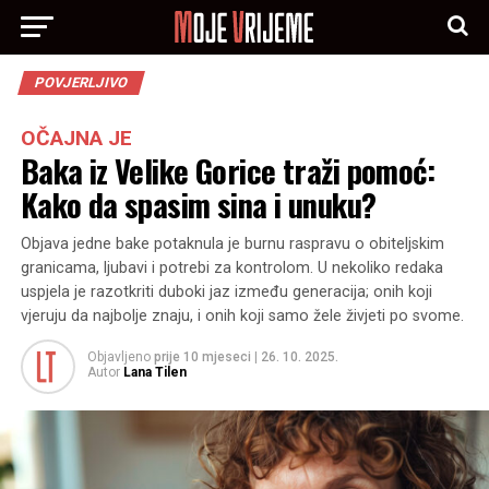
POVJERLJIVO
OČAJNA JE
Baka iz Velike Gorice traži pomoć:
Kako da spasim sina i unuku?
Objava jedne bake potaknula je burnu raspravu o obiteljskim
granicama, ljubavi i potrebi za kontrolom. U nekoliko redaka
uspjela je razotkriti duboki jaz između generacija; onih koji
vjeruju da najbolje znaju, i onih koji samo žele živjeti po svome.
Objavljeno
prije 10 mjeseci
|
26. 10. 2025.
Autor
Lana Tilen