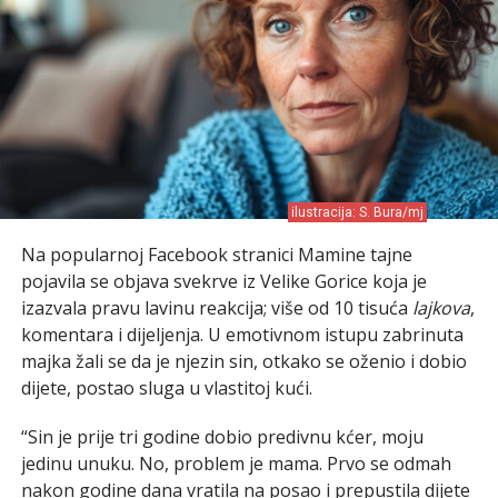
ilustracija: S. Bura/mj
Na popularnoj Facebook stranici Mamine tajne
pojavila se objava svekrve iz Velike Gorice koja je
izazvala pravu lavinu reakcija; više od 10 tisuća
lajkova
,
komentara i dijeljenja. U emotivnom istupu zabrinuta
majka žali se da je njezin sin, otkako se oženio i dobio
dijete, postao sluga u vlastitoj kući.
“Sin je prije tri godine dobio predivnu kćer, moju
jedinu unuku. No, problem je mama. Prvo se odmah
nakon godine dana vratila na posao i prepustila dijete