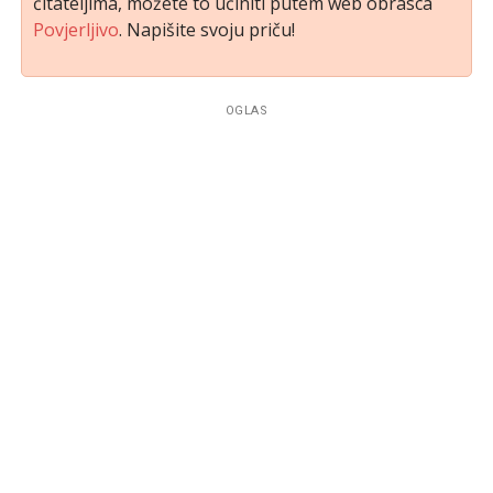
čitateljima, možete to učiniti putem web obrasca
Povjerljivo
. Napišite svoju priču!
OGLAS