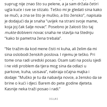
suprug nije znao što su pelene, a ja sam držala četiri
ugla kuće i sve se stizalo. Teško mi je gledati sina kako
se muči, a zna se što je muško, a što žensko”, napisala
je dodajući da je snaha “uvijek na strani svoje mame,
koja joj čak šalje novac”. Posebno je žalosti što taj
mukte
dobiveni novac snaha ne stavlja na štednju
“kako bi pametna žena trebala”.
“Ne tražim da kod mene čisti ni kuha, ali želim da mi
sina oslobodi ženskih poslova. I njemu je teško. Pri
tome ona radi uredski posao. Osam sati na poslu sjedi
i ne vidi problem da tjera mog sina da odlazi u
parkove, kuha, usisava”, nabraja očajna majka i
dodaje: “Muško je tu da nabavlja novce, a žensko da se
brine o kući i djeci. Barem do pete godine djeteta.
Kasnije neka traži posao i radi.”
OGLAS