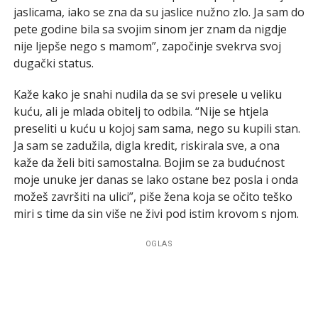
jaslicama, iako se zna da su jaslice nužno zlo. Ja sam do
pete godine bila sa svojim sinom jer znam da nigdje
nije ljepše nego s mamom”, započinje svekrva svoj
dugački status.
Kaže kako je snahi nudila da se svi presele u veliku
kuću, ali je mlada obitelj to odbila. “Nije se htjela
preseliti u kuću u kojoj sam sama, nego su kupili stan.
Ja sam se zadužila, digla kredit, riskirala sve, a ona
kaže da želi biti samostalna. Bojim se za budućnost
moje unuke jer danas se lako ostane bez posla i onda
možeš završiti na ulici”, piše žena koja se očito teško
miri s time da sin više ne živi pod istim krovom s njom.
OGLAS