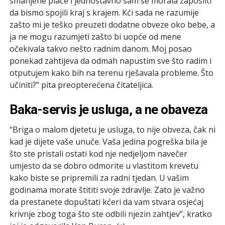
smanjene plaće i jednostavno sam se morala zaposliti
da bismo spojili kraj s krajem. Kći sada ne razumije
zašto mi je teško preuzeti dodatne obveze oko bebe, a
ja ne mogu razumjeti zašto bi uopće od mene
očekivala takvo nešto radnim danom. Moj posao
ponekad zahtijeva da odmah napustim sve što radim i
otputujem kako bih na terenu rješavala probleme. Što
učiniti?” pita preopterećena čitateljica.
Baka-servis je usluga, a ne obaveza
“Briga o malom djetetu je usluga, to nije obveza, čak ni
kad je dijete vaše unuče. Vaša jedina pogreška bila je
što ste pristali ostati kod nje nedjeljom navečer
umjesto da se dobro odmorite u vlastitom krevetu
kako biste se pripremili za radni tjedan. U vašim
godinama morate štititi svoje zdravlje. Zato je važno
da prestanete dopuštati kćeri da vam stvara osjećaj
krivnje zbog toga što ste odbili njezin zahtjev”, kratko