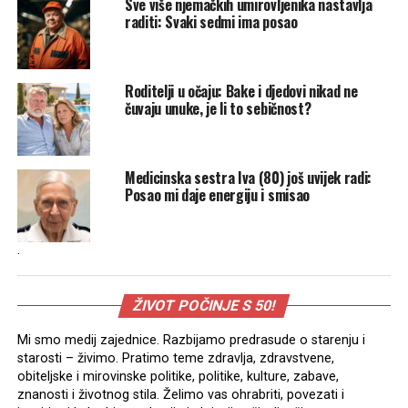
Sve više njemačkih umirovljenika nastavlja
raditi: Svaki sedmi ima posao
Roditelji u očaju: Bake i djedovi nikad ne
čuvaju unuke, je li to sebičnost?
Medicinska sestra Iva (80) još uvijek radi:
Posao mi daje energiju i smisao
.
ŽIVOT POČINJE S 50!
Mi smo medij zajednice. Razbijamo predrasude o starenju i
starosti – živimo. Pratimo teme zdravlja, zdravstvene,
obiteljske i mirovinske politike, politike, kulture, zabave,
znanosti i životnog stila. Želimo vas ohrabriti, povezati i