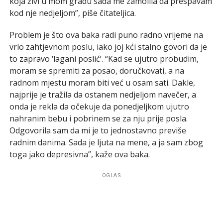
koja živi u mom gradu sada me zamolila da prespavam
kod nje nedjeljom”, piše čitateljica.
Problem je što ova baka radi puno radno vrijeme na
vrlo zahtjevnom poslu, iako joj kći stalno govori da je
to zapravo ‘lagani poslić’. “Kad se ujutro probudim,
moram se spremiti za posao, doručkovati, a na
radnom mjestu moram biti već u osam sati. Dakle,
najprije je tražila da ostanem nedjeljom navečer, a
onda je rekla da očekuje da ponedjeljkom ujutro
nahranim bebu i pobrinem se za nju prije posla.
Odgovorila sam da mi je to jednostavno previše
radnim danima. Sada je ljuta na mene, a ja sam zbog
toga jako depresivna”, kaže ova baka.
OGLAS