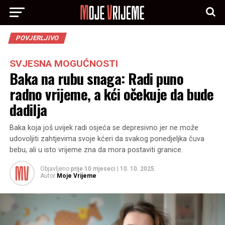
POVJERLJIVO
SVJESNA MOGUĆNOSTI
Baka na rubu snaga: Radi puno
radno vrijeme, a kći očekuje da bude
dadilja
Baka koja još uvijek radi osjeća se depresivno jer ne može
udovoljiti zahtjevima svoje kćeri da svakog ponedjeljka čuva
bebu, ali u isto vrijeme zna da mora postaviti granice.
Objavljeno
prije 10 mjeseci
|
10. 10. 2025.
Autor
Moje Vrijeme