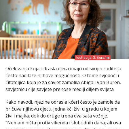
ilustracija: S. Bura/mj
Očekivanja koja odrasla djeca imaju od svojih roditelja
često nadilaze njihove mogućnosti. O tome svjedoči i
čitateljica koja je za savjet zamolila Abigail Van Buren,
savjetnicu čije savjete prenose mediji diljem svijeta.
Kako navodi, njezine odrasle kćeri često je zamole da
pričuva njihovu djecu. Jedna kći živi u gradu u kojem
živi i majka, dok do druge treba dva sata vožnje.
“Nemam ništa protiv vikenda i slobodnih dana, ali ova