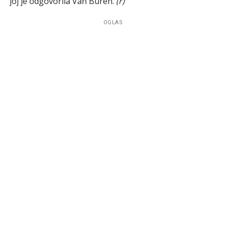
joj je odgovorila Van Buren.
(r)
OGLAS