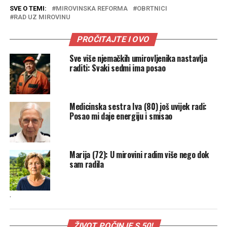
SVE O TEMI:
MIROVINSKA REFORMA
OBRTNICI
RAD UZ MIROVINU
PROČITAJTE I OVO
Sve više njemačkih umirovljenika nastavlja
raditi: Svaki sedmi ima posao
Medicinska sestra Iva (80) još uvijek radi:
Posao mi daje energiju i smisao
Marija (72): U mirovini radim više nego dok
sam radila
.
ŽIVOT POČINJE S 50!