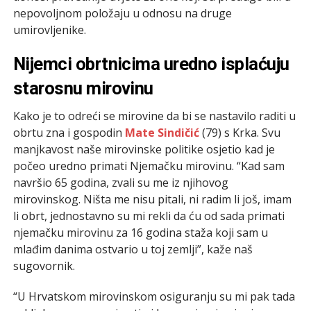
nepovoljnom položaju u odnosu na druge
umirovljenike.
Nijemci obrtnicima uredno isplaćuju
starosnu mirovinu
Kako je to odreći se mirovine da bi se nastavilo raditi u
obrtu zna i gospodin
Mate Sindičić
(79) s Krka. Svu
manjkavost naše mirovinske politike osjetio kad je
počeo uredno primati Njemačku mirovinu. “Kad sam
navršio 65 godina, zvali su me iz njihovog
mirovinskog. Ništa me nisu pitali, ni radim li još, imam
li obrt, jednostavno su mi rekli da ću od sada primati
njemačku mirovinu za 16 godina staža koji sam u
mlađim danima ostvario u toj zemlji”, kaže naš
sugovornik.
“U Hrvatskom mirovinskom osiguranju su mi pak tada