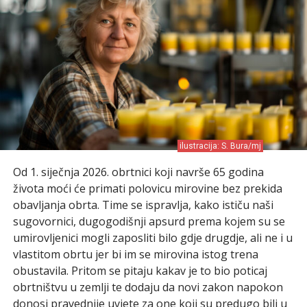
ilustracija: S. Bura/mj
Od 1. siječnja 2026. obrtnici koji navrše 65 godina
života moći će primati polovicu mirovine bez prekida
obavljanja obrta. Time se ispravlja, kako ističu naši
sugovornici, dugogodišnji apsurd prema kojem su se
umirovljenici mogli zaposliti bilo gdje drugdje, ali ne i u
vlastitom obrtu jer bi im se mirovina istog trena
obustavila. Pritom se pitaju kakav je to bio poticaj
obrtništvu u zemlji te dodaju da novi zakon napokon
donosi pravednije uvjete za one koji su predugo bili u