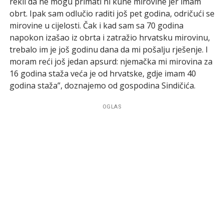
rekli da ne mogu primati ni kune mirovine jer imam
obrt. Ipak sam odlučio raditi još pet godina, odričući se
mirovine u cijelosti. Čak i kad sam sa 70 godina
napokon izašao iz obrta i zatražio hrvatsku mirovinu,
trebalo im je još godinu dana da mi pošalju rješenje. I
moram reći još jedan apsurd: njemačka mi mirovina za
16 godina staža veća je od hrvatske, gdje imam 40
godina staža”, doznajemo od gospodina Sindičića.
OGLAS