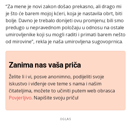
“Za mene je novi zakon došao prekasno, ali drago mi
je što će barem mojoj kćeri, koja je nastavila obrt, biti
bolje. Davno je trebalo donijeti ovu promjenu; bili smo
predugo u nepravednom položaju u odnosu na ostale
umirovljenike koji su mogli raditi i primati barem nešto
od mirovine”, rekla je naša umirovljena sugovoprnica.
Zanima nas vaša priča
Želite li i vi, posve anonimno, podijeliti svoje
iskustvo i viđenje ove teme s nama i našim
čitateljima, možete to učiniti putem web obrasca
Povjerljivo
. Napišite svoju priču!
OGLAS