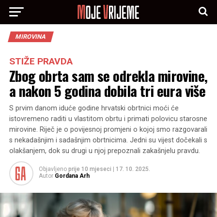
MIROVINA
STIŽE PRAVDA
Zbog obrta sam se odrekla mirovine,
a nakon 5 godina dobila tri eura više
S prvim danom iduće godine hrvatski obrtnici moći će
istovremeno raditi u vlastitom obrtu i primati polovicu starosne
mirovine. Riječ je o povijesnoj promjeni o kojoj smo razgovarali
s nekadašnjim i sadašnjim obrtnicima. Jedni su vijest dočekali s
olakšanjem, dok su drugi u njoj prepoznali zakašnjelu pravdu.
Objavljeno
prije 10 mjeseci
|
17. 10. 2025.
Autor
Gordana Arh