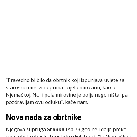
“Pravedno bi bilo da obrtnik koji ispunjava uvjete za
starosnu mirovinu prima i cijelu mirovinu, kao u
Njemačkoj. No, i pola mirovine je bolje nego ništa, pa
pozdravljam ovu odluku”, kaže nam.
Nova nada za obrtnike
Njegova supruga
Stanka
i sa 73 godine i dalje preko
svog obrta obavlja turističku djelatnost. “Iz Njemačke i