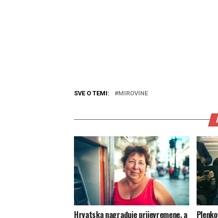
SVE O TEMI:
MIROVINE
Hrvatska nagrađuje prijevremene, a
Plenkov