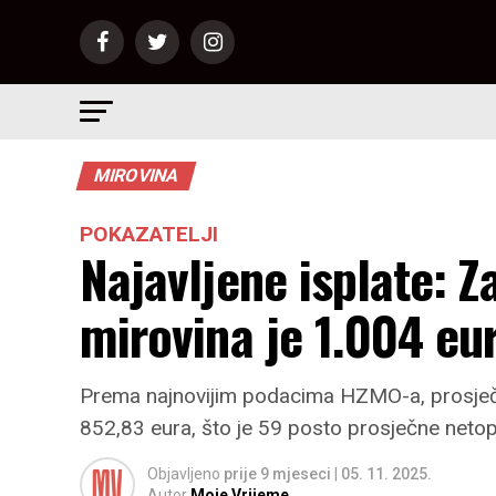
MIROVINA
POKAZATELJI
Najavljene isplate: Z
mirovina je 1.004 eu
Prema najnovijim podacima HZMO-a, prosječn
852,83 eura, što je 59 posto prosječne netop
Objavljeno
prije 9 mjeseci
|
05. 11. 2025.
Autor
Moje Vrijeme