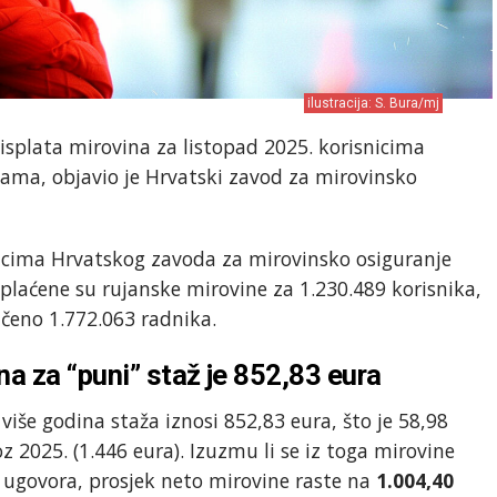
ilustracija: S. Bura/mj
isplata mirovina za listopad 2025. korisnicima
ama, objavio je Hrvatski zavod za mirovinsko
cima Hrvatskog zavoda za mirovinsko osiguranje
plaćene su rujanske mirovine za 1.230.489 korisnika,
učeno 1.772.063 radnika.
a za “puni” staž je 852,83 eura
više godina staža iznosi 852,83 eura, što je 58,98
 2025. (1.446 eura). Izuzmu li se iz toga mirovine
govora, prosjek neto mirovine raste na
1.004,40