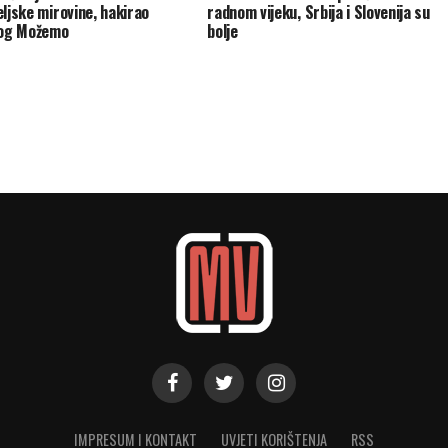
eljske mirovine, hakirao
radnom vijeku, Srbija i Slovenija su
log Možemo
bolje
IMPRESUM I KONTAKT
UVJETI KORIŠTENJA
RSS