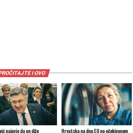
PROČITAJTE I OVO
ić najavio da on diže
Hrvatska na dnu EU po očekivanom