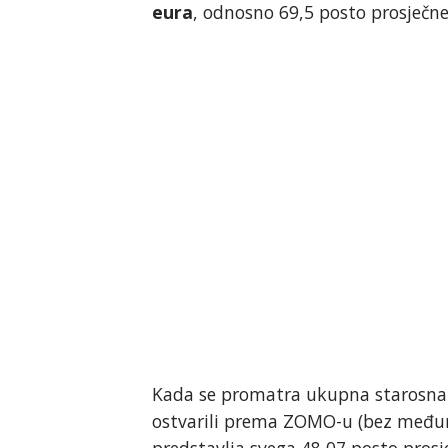
eura
, odnosno 69,5 posto prosječne
Kada se promatra ukupna starosna m
ostvarili prema ZOMO-u (bez međuna
predstavlja svega 48,07 posto prosj