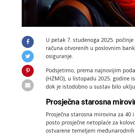
U petak 7. studenoga 2025. počinje 
računa otvorenih u poslovnim bank
osiguranje.
Podsjetimo, prema najnovijim poda
(HZMO), u listopadu 2025. godine is
dok je istodobno u sustav bilo uklj
Prosječna starosna mirovin
Prosječna starosna mirovina za 40 i 
posto prosječne netoplaće za kolovoz
ostvarene temeljem međunarodnih u