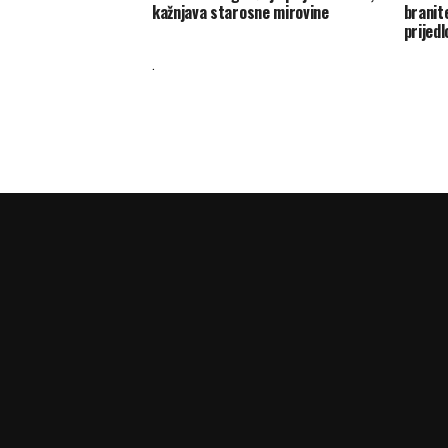
kažnjava starosne mirovine
branit
prijed
.