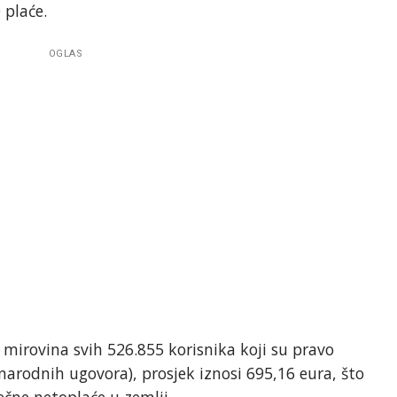
 plaće.
OGLAS
irovina svih 526.855 korisnika koji su pravo
rodnih ugovora), prosjek iznosi 695,16 eura, što
ečne netoplaće u zemlji.