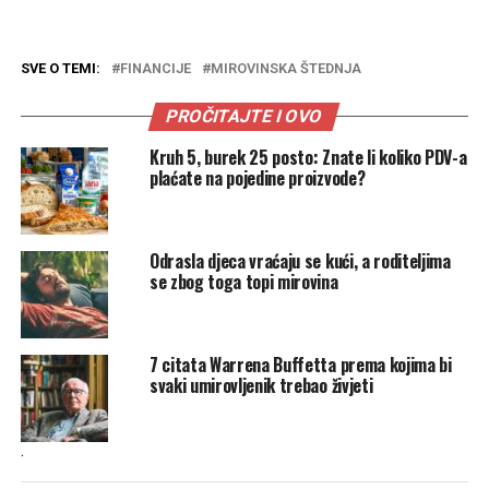
SVE O TEMI:
FINANCIJE
MIROVINSKA ŠTEDNJA
PROČITAJTE I OVO
Kruh 5, burek 25 posto: Znate li koliko PDV-a
plaćate na pojedine proizvode?
Odrasla djeca vraćaju se kući, a roditeljima
se zbog toga topi mirovina
7 citata Warrena Buffetta prema kojima bi
svaki umirovljenik trebao živjeti
.