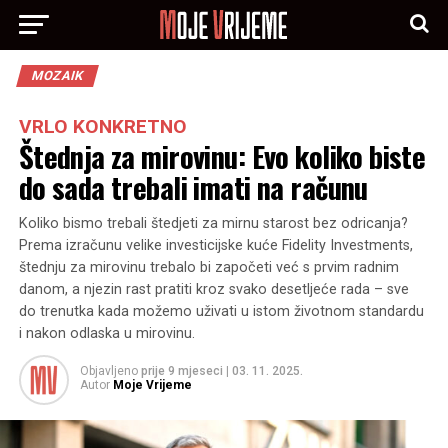
MOZAIK
VRLO KONKRETNO
Štednja za mirovinu: Evo koliko biste
do sada trebali imati na računu
Koliko bismo trebali štedjeti za mirnu starost bez odricanja?
Prema izračunu velike investicijske kuće Fidelity Investments,
štednju za mirovinu trebalo bi započeti već s prvim radnim
danom, a njezin rast pratiti kroz svako desetljeće rada – sve
do trenutka kada možemo uživati u istom životnom standardu
i nakon odlaska u mirovinu.
Objavljeno
prije 9 mjeseci
|
03. 11. 2025.
Autor
Moje Vrijeme