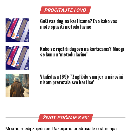
PROČITAJTE I OVO
Guši vas dug na karticama? Evo kako vas
može spasiti metoda lavine
Kako se riješiti dugova na karticama? Mnogi
se kunu u ‘metodu lavine’
Vladislava (69): ”Zaglibila sam jer u mirovini
nisam prerezala sve kartice’
.
ŽIVOT POČINJE S 50!
Mi smo medij zajednice. Razbijamo predrasude o starenju i