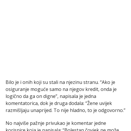
Bilo je i onih koji su stali na njezinu stranu. “Ako je
osiguranje moguće samo na njegov kredit, onda je
logično da ga on digne”, napisala je jedna
komentatorica, dok je druga dodala: “Žene uvijek
razmišljaju unaprijed. To nije hladno, to je odgovorno.”
No najviše pažnje privukao je komentar jedne
korisnice koja je napisala: “Bolestan čovjek ne može