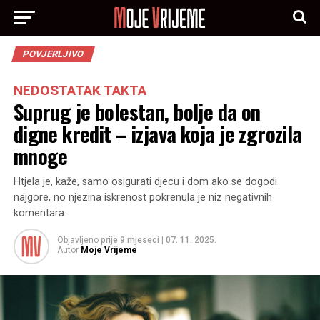
POVJERLJIVO
NEDOSTATAK TAKTA
Suprug je bolestan, bolje da on
digne kredit – izjava koja je zgrozila
mnoge
Htjela je, kaže, samo osigurati djecu i dom ako se dogodi
najgore, no njezina iskrenost pokrenula je niz negativnih
komentara.
Objavljeno
prije 9 mjeseci
|
07. 11. 2025.
Autor
Moje Vrijeme