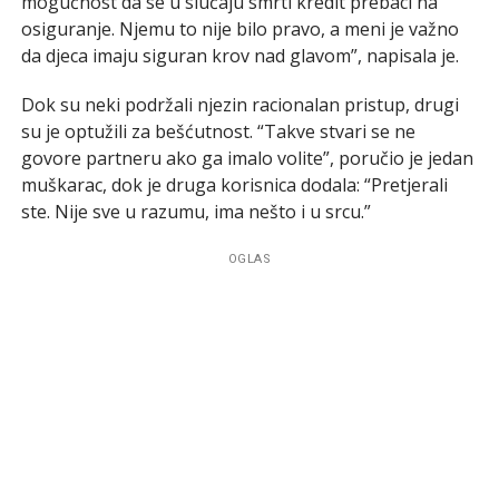
mogućnost da se u slučaju smrti kredit prebaci na
osiguranje. Njemu to nije bilo pravo, a meni je važno
da djeca imaju siguran krov nad glavom”, napisala je.
Dok su neki podržali njezin racionalan pristup, drugi
su je optužili za bešćutnost. “Takve stvari se ne
govore partneru ako ga imalo volite”, poručio je jedan
muškarac, dok je druga korisnica dodala: “Pretjerali
ste. Nije sve u razumu, ima nešto i u srcu.”
OGLAS