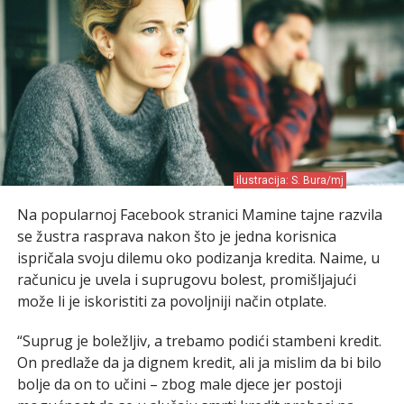
ilustracija: S. Bura/mj
Na popularnoj Facebook stranici Mamine tajne razvila
se žustra rasprava nakon što je jedna korisnica
ispričala svoju dilemu oko podizanja kredita. Naime, u
računicu je uvela i suprugovu bolest, promišljajući
može li je iskoristiti za povoljniji način otplate.
“Suprug je boležljiv, a trebamo podići stambeni kredit.
On predlaže da ja dignem kredit, ali ja mislim da bi bilo
bolje da on to učini – zbog male djece jer postoji