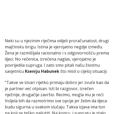
Neki su u njezinim riječima vidjeli proračunatost, drugi
majčinsku brigu. Istina je vjerojatno negdje između.
Žena je razmišljala racionalno i s odgovornošću prema
djeci. No rečenica, izrečena naglas, vjerojatno je
povrijedila supruga. I zato smo pitali našu životnu
savjetnicu
Kseniju Habunek
što misli o cijeloj situaciji.
“Takve se stvari rijetko primaju dobro jer zvuče kao da
je partner već otpisan. Isti bi razgovor, izrečen
nježnije, drugačije završio. Recimo, mogla mu je reći:
Voljela bih da razmotrimo sve opcije jer želim da djeca
budu sigurna u svakom slučaju. Takva izjava ima ton
na koji se teško naljutiti. Na koncu, i suprugu je stalo