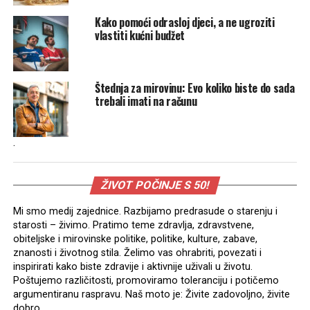
Kako pomoći odrasloj djeci, a ne ugroziti
vlastiti kućni budžet
Štednja za mirovinu: Evo koliko biste do sada
trebali imati na računu
.
ŽIVOT POČINJE S 50!
Mi smo medij zajednice. Razbijamo predrasude o starenju i
starosti – živimo. Pratimo teme zdravlja, zdravstvene,
obiteljske i mirovinske politike, politike, kulture, zabave,
znanosti i životnog stila. Želimo vas ohrabriti, povezati i
inspirirati kako biste zdravije i aktivnije uživali u životu.
Poštujemo različitosti, promoviramo toleranciju i potičemo
argumentiranu raspravu. Naš moto je: Živite zadovoljno, živite
dobro.