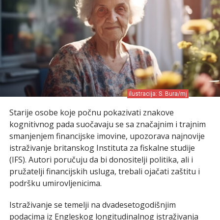
ilustracija: S. Bura/mj
Starije osobe koje počnu pokazivati znakove
kognitivnog pada suočavaju se sa značajnim i trajnim
smanjenjem financijske imovine, upozorava najnovije
istraživanje britanskog Instituta za fiskalne studije
(IFS). Autori poručuju da bi donositelji politika, ali i
pružatelji financijskih usluga, trebali ojačati zaštitu i
podršku umirovljenicima.
Istraživanje se temelji na dvadesetogodišnjim
podacima iz Engleskog longitudinalnog istraživanja