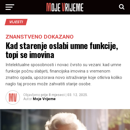
VIJESTI
ZNANSTVENO DOKAZANO
Kad starenje oslabi umne funkcije,
topi se imovina
Intelektualne sposobnosti i novac čvrsto su vezani: kad umne
funkcije počnu slabjeti, financijska imovina s vremenom
znatno opada, upozorava novo istraživanje koje otkriva koliko
naglo taj proces može zahvatiti starije osobe.
Objavljeno
prije 8 mjeseci
|
03. 12. 2025.
Autor
Moje Vrijeme