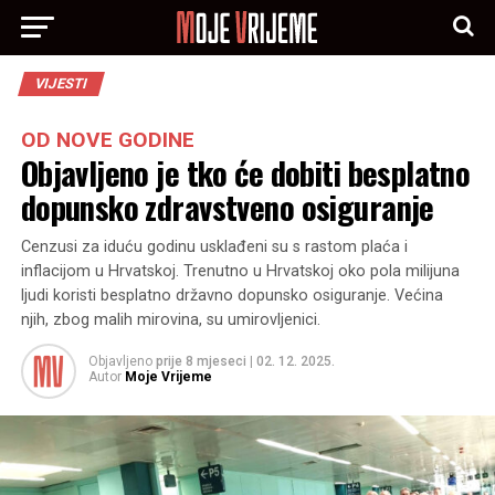
VIJESTI
OD NOVE GODINE
Objavljeno je tko će dobiti besplatno
dopunsko zdravstveno osiguranje
Cenzusi za iduću godinu usklađeni su s rastom plaća i
inflacijom u Hrvatskoj. Trenutno u Hrvatskoj oko pola milijuna
ljudi koristi besplatno državno dopunsko osiguranje. Većina
njih, zbog malih mirovina, su umirovljenici.
Objavljeno
prije 8 mjeseci
|
02. 12. 2025.
Autor
Moje Vrijeme