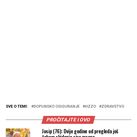
SVE O TEMI:
DOPUNSKO OSIGURANJE
HZZO
ZDRAVSTVO
PROČITAJTE I OVO
Josip (76): Dvije godine od pregleda još
čekam skidanje sive mrene