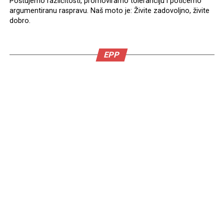
Poštujemo različitosti, promoviramo toleranciju i potičemo
argumentiranu raspravu. Naš moto je: Živite zadovoljno, živite
dobro.
EPP