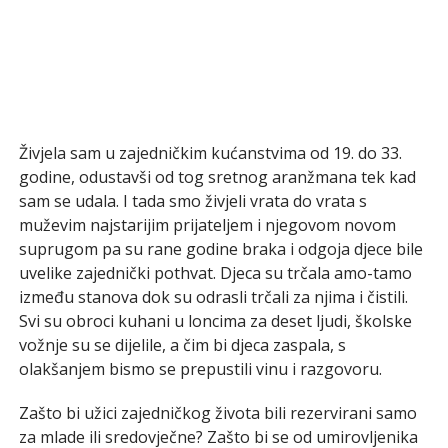
Živjela sam u zajedničkim kućanstvima od 19. do 33.
godine, odustavši od tog sretnog aranžmana tek kad
sam se udala. I tada smo živjeli vrata do vrata s
muževim najstarijim prijateljem i njegovom novom
suprugom pa su rane godine braka i odgoja djece bile
uvelike zajednički pothvat. Djeca su trčala amo-tamo
između stanova dok su odrasli trčali za njima i čistili.
Svi su obroci kuhani u loncima za deset ljudi, školske
vožnje su se dijelile, a čim bi djeca zaspala, s
olakšanjem bismo se prepustili vinu i razgovoru.
Zašto bi užici zajedničkog života bili rezervirani samo
za mlade ili sredovječne? Zašto bi se od umirovljenika