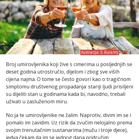
ilustracija: S. Bura/mj
Broj umirovljenika koji žive s cimerima u posljednjih se
deset godina utrostručio, dijelom i zbog sve viših
cijena najma. O tome se često govori kao o tragičnom
simptomu društvenog propadanja: stariji ljudi prisiljeni
su dijeliti stan u godinama kada bi, navodno, trebali
uživati u zasluženom miru.
No ja te umirovljenike ne žalim. Naprotiv, divim im se i
pomalo im zavidim. Uz rizik da zvučim nelojalno prema
svojim trenutačnim sustanarima (mužu i troje djece),
jedva čekam da im se jednog dana pridružim.