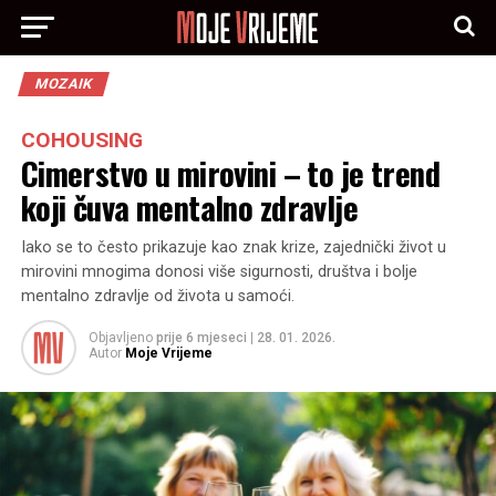
MOZAIK
COHOUSING
Cimerstvo u mirovini – to je trend
koji čuva mentalno zdravlje
Iako se to često prikazuje kao znak krize, zajednički život u
mirovini mnogima donosi više sigurnosti, društva i bolje
mentalno zdravlje od života u samoći.
Objavljeno
prije 6 mjeseci
|
28. 01. 2026.
Autor
Moje Vrijeme