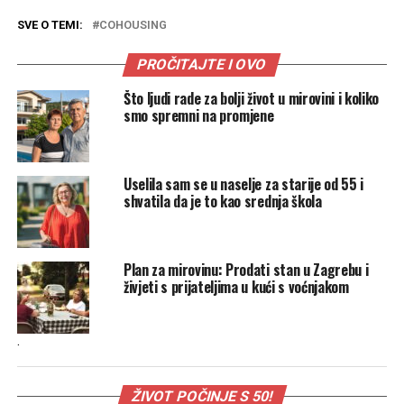
SVE O TEMI:
COHOUSING
PROČITAJTE I OVO
Što ljudi rade za bolji život u mirovini i koliko
smo spremni na promjene
Uselila sam se u naselje za starije od 55 i
shvatila da je to kao srednja škola
Plan za mirovinu: Prodati stan u Zagrebu i
živjeti s prijateljima u kući s voćnjakom
.
ŽIVOT POČINJE S 50!