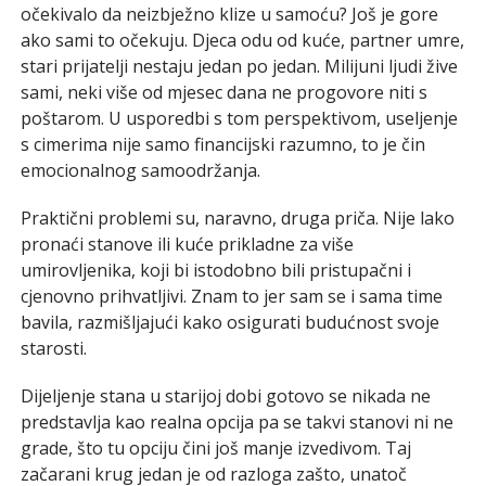
očekivalo da neizbježno klize u samoću? Još je gore
ako sami to očekuju. Djeca odu od kuće, partner umre,
stari prijatelji nestaju jedan po jedan. Milijuni ljudi žive
sami, neki više od mjesec dana ne progovore niti s
poštarom. U usporedbi s tom perspektivom, useljenje
s cimerima nije samo financijski razumno, to je čin
emocionalnog samoodržanja.
Praktični problemi su, naravno, druga priča. Nije lako
pronaći stanove ili kuće prikladne za više
umirovljenika, koji bi istodobno bili pristupačni i
cjenovno prihvatljivi. Znam to jer sam se i sama time
bavila, razmišljajući kako osigurati budućnost svoje
starosti.
Dijeljenje stana u starijoj dobi gotovo se nikada ne
predstavlja kao realna opcija pa se takvi stanovi ni ne
grade, što tu opciju čini još manje izvedivom. Taj
začarani krug jedan je od razloga zašto, unatoč