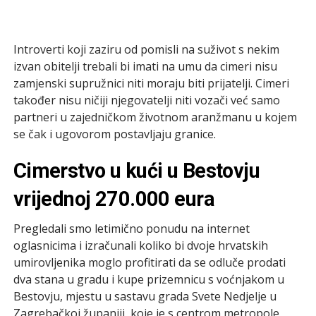
Introverti koji zaziru od pomisli na suživot s nekim
izvan obitelji trebali bi imati na umu da cimeri nisu
zamjenski supružnici niti moraju biti prijatelji. Cimeri
također nisu ničiji njegovatelji niti vozači već samo
partneri u zajedničkom životnom aranžmanu u kojem
se čak i ugovorom postavljaju granice.
Cimerstvo u kući u Bestovju
vrijednoj 270.000 eura
Pregledali smo letimično ponudu na internet
oglasnicima i izračunali koliko bi dvoje hrvatskih
umirovljenika moglo profitirati da se odluče prodati
dva stana u gradu i kupe prizemnicu s voćnjakom u
Bestovju, mjestu u sastavu grada Svete Nedjelje u
Zagrebačkoj županiji, koje je s centrom metropole