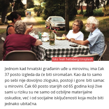
foto: leah hetteberg/Unsplash
Jednom kad hrvatski građanin uđe u mirovinu, ima čak
37 posto izgleda da će biti siromašan. Kao da to samo
po sebi nije dovoljno zloguko, postoji i gore: biti samac
u mirovini. Čak 60 posto starijih od 65 godina koji žive
sami u riziku su ne samo od ozbiljne materijalne
oskudice, već i od socijalne isključenosti koja može biti
jednako ubitačna.