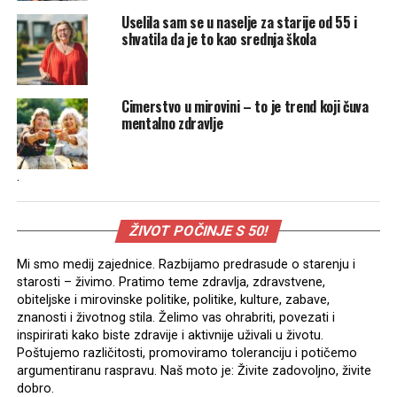
Uselila sam se u naselje za starije od 55 i
shvatila da je to kao srednja škola
Cimerstvo u mirovini – to je trend koji čuva
mentalno zdravlje
.
ŽIVOT POČINJE S 50!
Mi smo medij zajednice. Razbijamo predrasude o starenju i
starosti – živimo. Pratimo teme zdravlja, zdravstvene,
obiteljske i mirovinske politike, politike, kulture, zabave,
znanosti i životnog stila. Želimo vas ohrabriti, povezati i
inspirirati kako biste zdravije i aktivnije uživali u životu.
Poštujemo različitosti, promoviramo toleranciju i potičemo
argumentiranu raspravu. Naš moto je: Živite zadovoljno, živite
dobro.