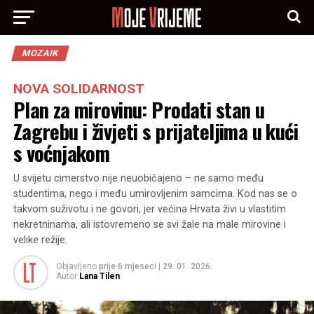
MOZAIK
NOVA SOLIDARNOST
Plan za mirovinu: Prodati stan u
Zagrebu i živjeti s prijateljima u kući
s voćnjakom
U svijetu cimerstvo nije neuobičajeno – ne samo među
studentima, nego i među umirovljenim samcima. Kod nas se o
takvom suživotu i ne govori, jer većina Hrvata živi u vlastitim
nekretninama, ali istovremeno se svi žale na male mirovine i
velike režije.
Objavljeno
prije 6 mjeseci
|
29. 01. 2026.
Autor
Lana Tilen