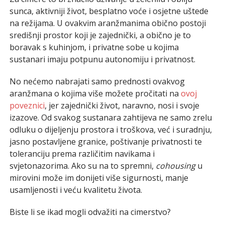
sunca, aktivniji život, besplatno voće i osjetne uštede
na režijama. U ovakvim aranžmanima obično postoji
središnji prostor koji je zajednički, a obično je to
boravak s kuhinjom, i privatne sobe u kojima
sustanari imaju potpunu autonomiju i privatnost.
No nećemo nabrajati samo prednosti ovakvog
aranžmana o kojima više možete pročitati na
ovoj
poveznici
, jer zajednički život, naravno, nosi i svoje
izazove. Od svakog sustanara zahtijeva ne samo zrelu
odluku o dijeljenju prostora i troškova, već i suradnju,
jasno postavljene granice, poštivanje privatnosti te
toleranciju prema različitim navikama i
svjetonazorima. Ako su na to spremni,
cohousing
u
mirovini može im donijeti više sigurnosti, manje
usamljenosti i veću kvalitetu života.
Biste li se ikad mogli odvažiti na cimerstvo?