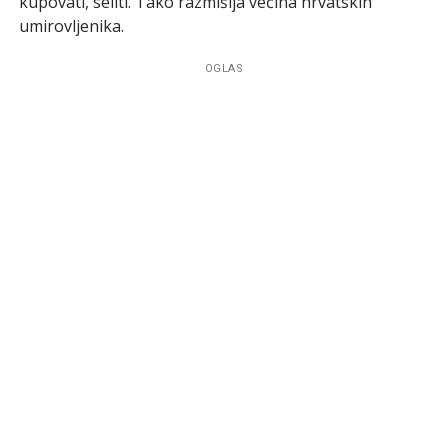
kupovati, seliti. Tako razmišlja većina hrvatskih
umirovljenika.
OGLAS