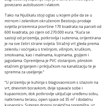
povezano autobusom i vlakom.
Tako na Njuškalu stoji oglas u kojem piše da se u
mirnom i zelenilom okruženom Bestovju prodaje
svijetla prizemnica površine 170 kvadrata na parceli od
600 kvadrata, po cijeni od 270.000 eura. “Kuća se
sastoji od prizemlja, potkrovlja i suterena, orijentirana
je na sve četiri strane svijeta. Stražnji vrt gleda prema
zelenilu i voćnjaku s trešnjom, višnjom, kruškom,
smokvama, kao i malinama, kupinama, gojijem i
jagodama. Opremljena je PVC stolarijom, plinskim
etažnim grijanjem i priključkom na kanalizaciju te je
spremna za useljenje.“
“U prizemlju je kuhinja s blagovaonicom s izlazom na
vrt, dnevnim boravkom, dvije spavaće sobe i
kupaonicom, dok potkrovlje uključuje uređenu sobu,
natkrivenu terasu, open space od 35 m² i dodatnu
kupaonicu. Suteren donosi praktična spremišta, uz