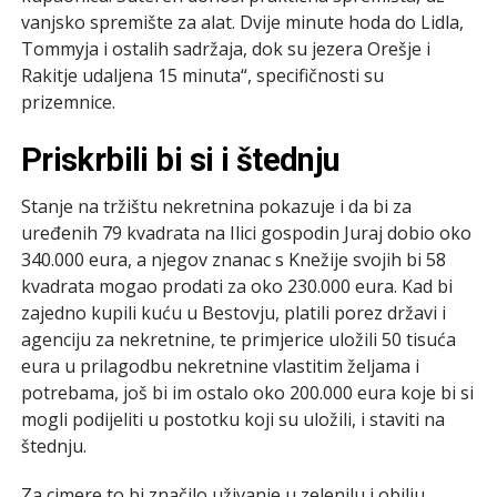
vanjsko spremište za alat. Dvije minute hoda do Lidla,
Tommyja i ostalih sadržaja, dok su jezera Orešje i
Rakitje udaljena 15 minuta“, specifičnosti su
prizemnice.
Priskrbili bi si i štednju
Stanje na tržištu nekretnina pokazuje i da bi za
uređenih 79 kvadrata na Ilici gospodin Juraj dobio oko
340.000 eura, a njegov znanac s Knežije svojih bi 58
kvadrata mogao prodati za oko 230.000 eura. Kad bi
zajedno kupili kuću u Bestovju, platili porez državi i
agenciju za nekretnine, te primjerice uložili 50 tisuća
eura u prilagodbu nekretnine vlastitim željama i
potrebama, još bi im ostalo oko 200.000 eura koje bi si
mogli podijeliti u postotku koji su uložili, i staviti na
štednju.
Za cimere to bi značilo uživanje u zelenilu i obilju