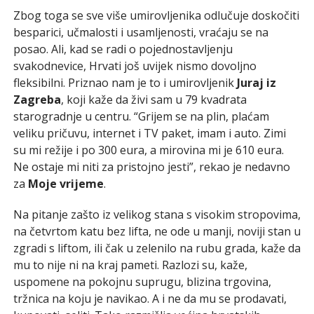
Zbog toga se sve više umirovljenika odlučuje doskočiti
besparici, učmalosti i usamljenosti, vraćaju se na
posao. Ali, kad se radi o pojednostavljenju
svakodnevice, Hrvati još uvijek nismo dovoljno
fleksibilni. Priznao nam je to i umirovljenik
Juraj iz
Zagreba
, koji kaže da živi sam u 79 kvadrata
starogradnje u centru. “Grijem se na plin, plaćam
veliku pričuvu, internet i TV paket, imam i auto. Zimi
su mi režije i po 300 eura, a mirovina mi je 610 eura.
Ne ostaje mi niti za pristojno jesti”, rekao je nedavno
za
Moje vrijeme
.
Na pitanje zašto iz velikog stana s visokim stropovima,
na četvrtom katu bez lifta, ne ode u manji, noviji stan u
zgradi s liftom, ili čak u zelenilo na rubu grada, kaže da
mu to nije ni na kraj pameti. Razlozi su, kaže,
uspomene na pokojnu suprugu, blizina trgovina,
tržnica na koju je navikao. A i ne da mu se prodavati,