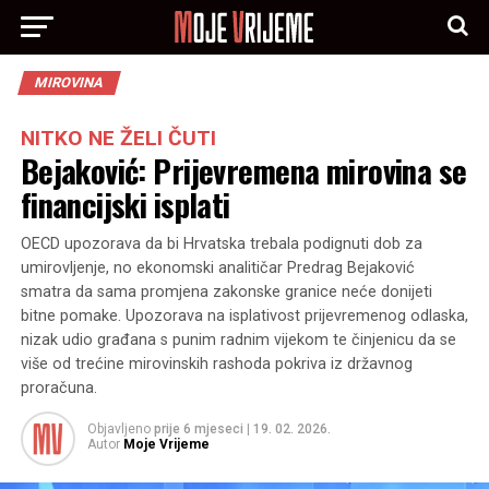
MIROVINA
NITKO NE ŽELI ČUTI
Bejaković: Prijevremena mirovina se
financijski isplati
OECD upozorava da bi Hrvatska trebala podignuti dob za
umirovljenje, no ekonomski analitičar Predrag Bejaković
smatra da sama promjena zakonske granice neće donijeti
bitne pomake. Upozorava na isplativost prijevremenog odlaska,
nizak udio građana s punim radnim vijekom te činjenicu da se
više od trećine mirovinskih rashoda pokriva iz državnog
proračuna.
Objavljeno
prije 6 mjeseci
|
19. 02. 2026.
Autor
Moje Vrijeme