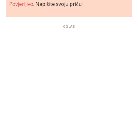
Povjerljivo
. Napišite svoju priču!
OGLAS