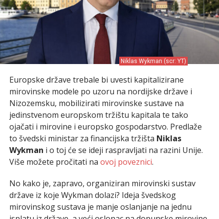
Niklas Wykman (scr: YT)
Europske države trebale bi uvesti kapitalizirane
mirovinske modele po uzoru na nordijske države i
Nizozemsku, mobilizirati mirovinske sustave na
jedinstvenom europskom tržištu kapitala te tako
ojačati i mirovine i europsko gospodarstvo. Predlaže
to švedski ministar za financijska tržišta
Niklas
Wykman
i o toj će se ideji raspravljati na razini Unije.
Više možete pročitati na
ovoj poveznici
.
No kako je, zapravo, organiziran mirovinski sustav
države iz koje Wykman dolazi? Ideja švedskog
mirovinskog sustava je manje oslanjanje na jednu
isplatu iz države, a veći oslonac na dopunske mirovine,