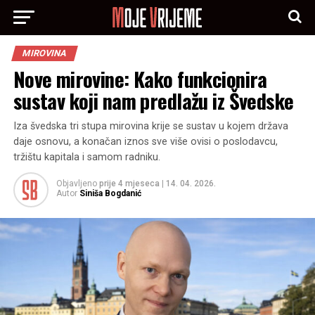
MIROVINA
Nove mirovine: Kako funkcionira
sustav koji nam predlažu iz Švedske
Iza švedska tri stupa mirovina krije se sustav u kojem država
daje osnovu, a konačan iznos sve više ovisi o poslodavcu,
tržištu kapitala i samom radniku.
Objavljeno
prije 4 mjeseca
|
14. 04. 2026.
Autor
Siniša Bogdanić