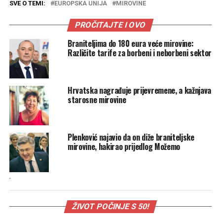
SVE O TEMI:
EUROPSKA UNIJA
MIROVINE
PROČITAJTE I OVO
Braniteljima do 180 eura veće mirovine:
Različite tarife za borbeni i neborbeni sektor
Hrvatska nagrađuje prijevremene, a kažnjava
starosne mirovine
Plenković najavio da on diže braniteljske
mirovine, hakirao prijedlog Možemo
.
ŽIVOT POČINJE S 50!