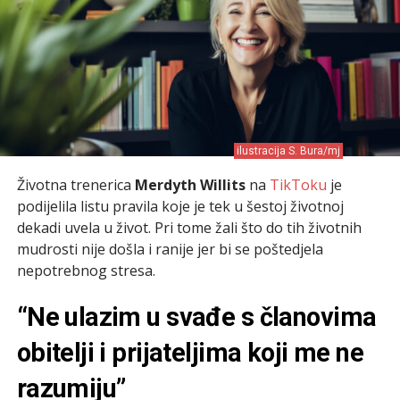
ilustracija S. Bura/mj
Životna trenerica
Merdyth Willits
na
TikToku
je
podijelila listu pravila koje je tek u šestoj životnoj
dekadi uvela u život. Pri tome žali što do tih životnih
mudrosti nije došla i ranije jer bi se poštedjela
nepotrebnog stresa.
“Ne ulazim u svađe s članovima
obitelji i prijateljima koji me ne
razumiju”