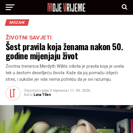
MOZAIK
ŽIVOTNI SAVJETI
Šest pravila koja ženama nakon 50.
godine mijenjaju život
Životna trenerica Merdyth Willits otkrila je pravila koja je uvela
tek u šestom desetljeću života. Kaže da joj pomažu izbjeći
stres, i sukobe jer više nema potrebu da je svi razumiju.
Objavljeno
prije 3 mjeseca
|
11. 05. 2026.
Autor
Lana Tilen