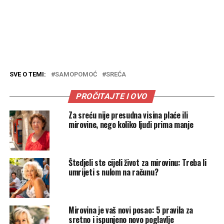
SVE O TEMI:
SAMOPOMOĆ
SREĆA
PROČITAJTE I OVO
Za sreću nije presudna visina plaće ili
mirovine, nego koliko ljudi prima manje
Štedjeli ste cijeli život za mirovinu: Treba li
umrijeti s nulom na računu?
Mirovina je vaš novi posao: 5 pravila za
sretno i ispunjeno novo poglavlje