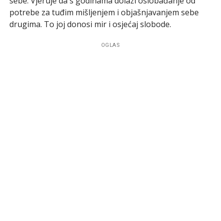
sebe. Vjeruje da s godinama dolazi oslobađanje od
potrebe za tuđim mišljenjem i objašnjavanjem sebe
drugima. To joj donosi mir i osjećaj slobode.
OGLAS