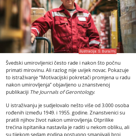
ilustracija: S. Bura/mj
Švedski umirovljenici često rade i nakon što počnu
primati mirovinu. Ali razlog nije uvijek novac. Pokazuje
to istraživanje “Motivacijski pokretači promjena u radu
nakon umirovljenja” objavljeno u znanstvenoj
publikaciji
The Journals of Gerontology
.
U istraživanju je sudjelovalo nešto više od 3.000 osoba
rođenih između 1949. i 1955. godine. Znanstvenici su
pratili njihov život nakon umirovljenja. Otprilike
trećina ispitanika nastavila je raditi u nekom obliku, ali
su tijekom sedam godina postupno smanjivali broj