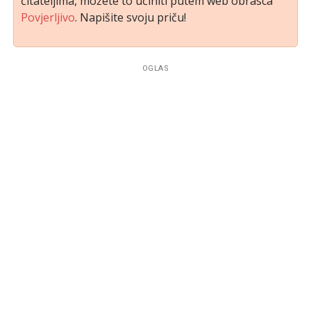
čitateljima, možete to učiniti putem web obrasca
Povjerljivo
. Napišite svoju priču!
OGLAS