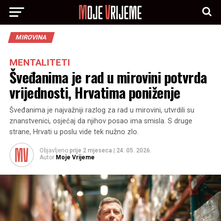
MIROVINA
MENTALITETI
Šveđanima je rad u mirovini potvrda
vrijednosti, Hrvatima poniženje
Šveđanima je najvažniji razlog za rad u mirovini, utvrdili su
znanstvenici, osjećaj da njihov posao ima smisla. S druge
strane, Hrvati u poslu vide tek nužno zlo.
Objavljeno
prije 2 mjeseca
|
24. 05. 2026.
Autor
Moje Vrijeme