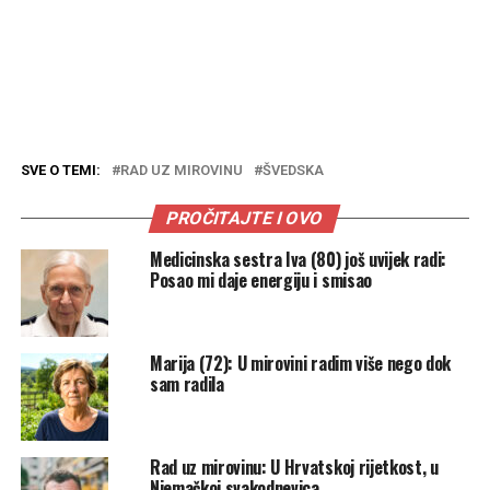
SVE O TEMI:
RAD UZ MIROVINU
ŠVEDSKA
PROČITAJTE I OVO
Medicinska sestra Iva (80) još uvijek radi:
Posao mi daje energiju i smisao
Marija (72): U mirovini radim više nego dok
sam radila
Rad uz mirovinu: U Hrvatskoj rijetkost, u
Njemačkoj svakodnevica