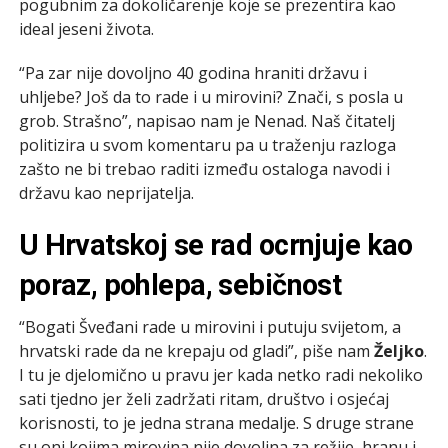
pogubnim za dokoličarenje koje se prezentira kao
ideal jeseni života.
“Pa zar nije dovoljno 40 godina hraniti državu i
uhljebe? Još da to rade i u mirovini? Znači, s posla u
grob. Strašno”, napisao nam je Nenad. Naš čitatelj
politizira u svom komentaru pa u traženju razloga
zašto ne bi trebao raditi između ostaloga navodi i
državu kao neprijatelja.
U Hrvatskoj se rad ocrnjuje kao
poraz, pohlepa, sebičnost
“Bogati Šveđani rade u mirovini i putuju svijetom, a
hrvatski rade da ne krepaju od gladi”, piše nam
Željko
.
I tu je djelomično u pravu jer kada netko radi nekoliko
sati tjedno jer želi zadržati ritam, društvo i osjećaj
korisnosti, to je jedna strana medalje. S druge strane
su oni kojima mirovina nije dovoljna za režije, hranu i