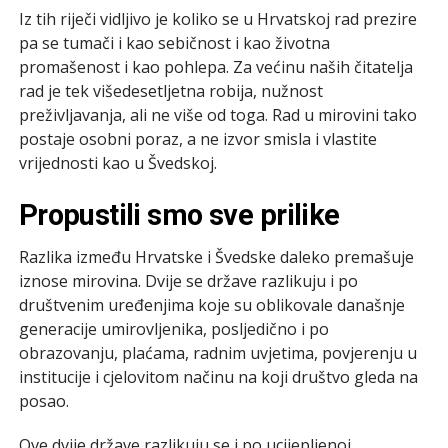
Iz tih riječi vidljivo je koliko se u Hrvatskoj rad prezire
pa se tumači i kao sebičnost i kao životna
promašenost i kao pohlepa. Za većinu naših čitatelja
rad je tek višedesetljetna robija, nužnost
preživljavanja, ali ne više od toga. Rad u mirovini tako
postaje osobni poraz, a ne izvor smisla i vlastite
vrijednosti kao u Švedskoj.
Propustili smo sve prilike
Razlika između Hrvatske i Švedske daleko premašuje
iznose mirovina. Dvije se države razlikuju i po
društvenim uređenjima koje su oblikovale današnje
generacije umirovljenika, posljedično i po
obrazovanju, plaćama, radnim uvjetima, povjerenju u
institucije i cjelovitom načinu na koji društvo gleda na
posao.
Ove dvije države razlikuju se i po ucijepljenoj