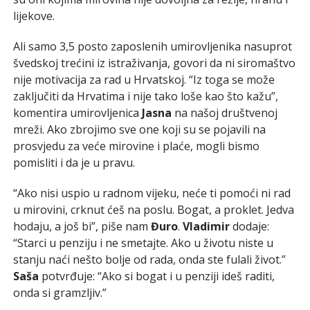
lijekove.
Ali samo 3,5 posto zaposlenih umirovljenika nasuprot
švedskoj trećini iz istraživanja, govori da ni siromaštvo
nije motivacija za rad u Hrvatskoj. “Iz toga se može
zaključiti da Hrvatima i nije tako loše kao što kažu”,
komentira umirovljenica
Jasna
na našoj društvenoj
mreži. Ako zbrojimo sve one koji su se pojavili na
prosvjedu za veće mirovine i plaće, mogli bismo
pomisliti i da je u pravu.
“Ako nisi uspio u radnom vijeku, neće ti pomoći ni rad
u mirovini, crknut ćeš na poslu. Bogat, a proklet. Jedva
hodaju, a još bi”, piše nam
Đuro
.
Vladimir
dodaje:
“Starci u penziju i ne smetajte. Ako u životu niste u
stanju naći nešto bolje od rada, onda ste fulali život.”
Saša
potvrđuje: “Ako si bogat i u penziji ideš raditi,
onda si gramzljiv.”