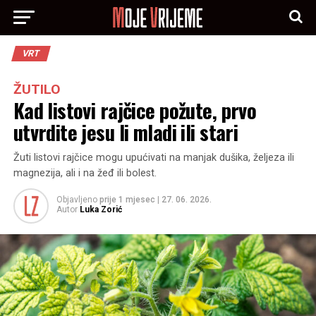
VRT
ŽUTILO
Kad listovi rajčice požute, prvo
utvrdite jesu li mladi ili stari
Žuti listovi rajčice mogu upućivati na manjak dušika, željeza ili
magnezija, ali i na žeđ ili bolest.
Objavljeno
prije 1 mjesec
|
27. 06. 2026.
Autor
Luka Zorić