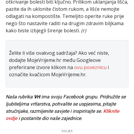
otkrivanje bolesti biti ključno. Prilikom uklanjanja lišća,
pazite da ih uklonite čistom rukom, a lišće nemojte
odlagati na kompostište. Temeljito operite ruke prije
nego što nastavite raditi na drugim zdravim biljkama
kako biste izbjegli širenje bolesti.
(r)
Želite li više ovakvog sadržaja? Ako već niste,
dodajte MojeVrijeme.hr među Googleove
preferirane izvore klikom na
ovu poveznicu
i
označite kvačicom MojeVrijeme.hr.
Naša rubrika
Vrt
ima svoju Facebook grupu. Pridružite se
ljubiteljima vrtlarstva, pohvalite se uspjesima, pitajte
stručnjake, razmijenite savjete i inspirirajte se.
Kliknite
ovdje
i postanite dio naše zajednice.
OGLAS