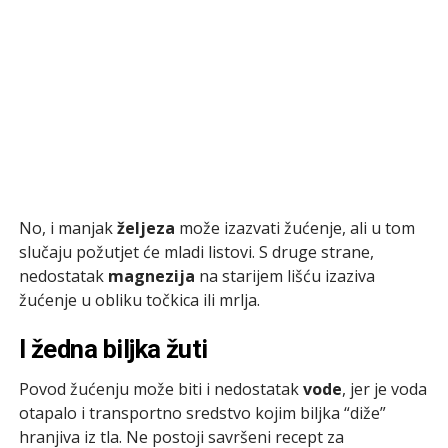
No, i manjak
željeza
može izazvati žućenje, ali u tom
slučaju požutjet će mladi listovi. S druge strane,
nedostatak
magnezija
na starijem lišću izaziva
žućenje u obliku točkica ili mrlja.
I žedna biljka žuti
Povod žućenju može biti i nedostatak
vode
, jer je voda
otapalo i transportno sredstvo kojim biljka “diže”
hranjiva iz tla. Ne postoji savršeni recept za