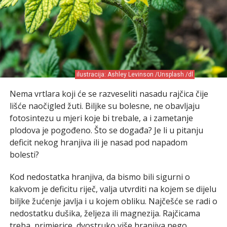
ilustracija: Ashley Levinson /Unsplash /dl
Nema vrtlara koji će se razveseliti nasadu rajčica čije
lišće naočigled žuti. Biljke su bolesne, ne obavljaju
fotosintezu u mjeri koje bi trebale, a i zametanje
plodova je pogođeno. Što se događa? Je li u pitanju
deficit nekog hranjiva ili je nasad pod napadom
bolesti?
Kod nedostatka hranjiva, da bismo bili sigurni o
kakvom je deficitu riječ, valja utvrditi na kojem se dijelu
biljke žućenje javlja i u kojem obliku. Najčešće se radi o
nedostatku dušika, željeza ili magnezija. Rajčicama
treba, primjerice, dvostruko više hranjiva nego