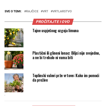
SVE O TEMI:
RAJČICE
VRT
VRTLARSTVO
PROČITAJTE I OVO
Tajne uspješnog uzgoja limuna
Plastični ili glineni lonac: Biljci nije svejedno,
a ne bi trebalo ni vama biti
Toplinski valovi prže vrtove: Kako im pomoći
da prežive
.