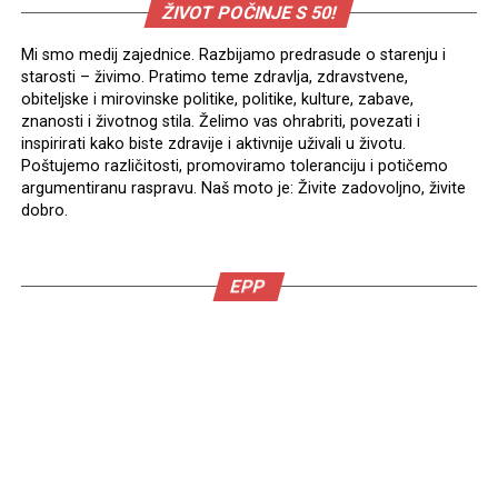
ŽIVOT POČINJE S 50!
Mi smo medij zajednice. Razbijamo predrasude o starenju i
starosti – živimo. Pratimo teme zdravlja, zdravstvene,
obiteljske i mirovinske politike, politike, kulture, zabave,
znanosti i životnog stila. Želimo vas ohrabriti, povezati i
inspirirati kako biste zdravije i aktivnije uživali u životu.
Poštujemo različitosti, promoviramo toleranciju i potičemo
argumentiranu raspravu. Naš moto je: Živite zadovoljno, živite
dobro.
EPP