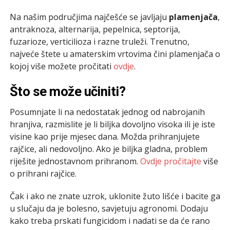
Na našim područjima najčešće se javljaju
plamenjača
,
antraknoza, alternarija, pepelnica, septorija,
fuzarioze, verticilioza i razne truleži. Trenutno,
najveće štete u amaterskim vrtovima čini plamenjača o
kojoj više možete pročitati
ovdje
.
Što se može učiniti?
Posumnjate li na nedostatak jednog od nabrojanih
hranjiva, razmislite je li biljka dovoljno visoka ili je iste
visine kao prije mjesec dana. Možda prihranjujete
rajčice, ali nedovoljno. Ako je biljka gladna, problem
riješite jednostavnom prihranom.
Ovdje pročitajte
više
o prihrani rajčice.
Čak i ako ne znate uzrok, uklonite žuto lišće i bacite ga
u slučaju da je bolesno, savjetuju agronomi. Dodaju
kako treba prskati fungicidom i nadati se da će rano