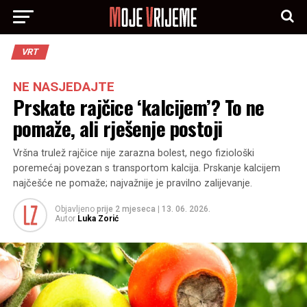
VRT
NE NASJEDAJTE
Prskate rajčice ‘kalcijem’? To ne
pomaže, ali rješenje postoji
Vršna trulež rajčice nije zarazna bolest, nego fiziološki
poremećaj povezan s transportom kalcija. Prskanje kalcijem
najčešće ne pomaže; najvažnije je pravilno zalijevanje.
Objavljeno
prije 2 mjeseca
|
13. 06. 2026.
Autor
Luka Zorić