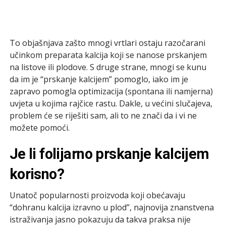
To objašnjava zašto mnogi vrtlari ostaju razočarani
učinkom preparata kalcija koji se nanose prskanjem
na listove ili plodove. S druge strane, mnogi se kunu
da im je “prskanje kalcijem” pomoglo, iako im je
zapravo pomogla optimizacija (spontana ili namjerna)
uvjeta u kojima rajčice rastu. Dakle, u većini slučajeva,
problem će se riješiti sam, ali to ne znači da i vi ne
možete pomoći.
Je li folijarno prskanje kalcijem
korisno?
Unatoč popularnosti proizvoda koji obećavaju
“dohranu kalcija izravno u plod”, najnovija znanstvena
istraživanja jasno pokazuju da takva praksa nije