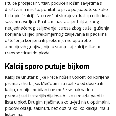
I tu će prosječan vrtlar, podučen lošim savjetima s
društvenih mreža, pohitati u prvu poljoapoteku kako
bi kupio “kalcij”. No u većini slučajeva, kalcija u tlu ima
sasvim dovoljno. Problem nastaje jer biljka, zbog
neujednačenog zalijevanja, stresa zbog suše, gušenja
korijena uslijed prekomjernog zalijevanja ili padalina,
oštećenja korijena ili prekomjerne upotrebe
amonijevih gnojiva, nije u stanju taj kalcij efikasno
transportirati do ploda.
Kalcij sporo putuje bijkom
Kalcij se unutar biljke kreće nošen vodom; od korijena
prema vrhu biljke. Međutim, za razliku od dušika ili
kalija, on nije mobilan i ne može se naknadno
premještati iz starijih dijelova biljke u mlađe pa ni iz
lista u plod. Drugim riječima, ako uvjeti nisu optimalni,
plodovi ostaju zakinuti, bez obzira koliko kalcija ima u
listovima.