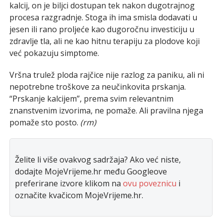
kalcij, on je biljci dostupan tek nakon dugotrajnog
procesa razgradnje. Stoga ih ima smisla dodavati u
jesen ili rano proljeće kao dugoročnu investiciju u
zdravlje tla, ali ne kao hitnu terapiju za plodove koji
već pokazuju simptome.
Vršna trulež ploda rajčice nije razlog za paniku, ali ni
nepotrebne troškove za neučinkovita prskanja.
“Prskanje kalcijem”, prema svim relevantnim
znanstvenim izvorima, ne pomaže. Ali pravilna njega
pomaže sto posto.
(rm)
Želite li više ovakvog sadržaja? Ako već niste,
dodajte MojeVrijeme.hr među Googleove
preferirane izvore klikom na
ovu poveznicu
i
označite kvačicom MojeVrijeme.hr.