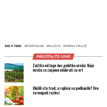
SVE O TEMI:
POVRTNJAK
RAJČICE
VRŠNA TRULEŽ
PROČITAJTE I OVO
Zaštita od žege bez gubitka uroda: Koju
mrežu za zasjenu odabrati za vrt
Uložili ste trud, a rajčice su podbacile? Ovo
su mogući razlozi