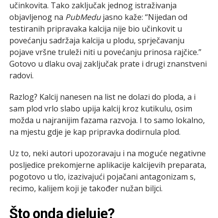
učinkovita. Tako zaključak jednog istraživanja
objavljenog na
PubMedu
jasno kaže: “Nijedan od
testiranih pripravaka kalcija nije bio učinkovit u
povećanju sadržaja kalcija u plodu, sprječavanju
pojave vršne truleži niti u povećanju prinosa rajčice.”
Gotovo u dlaku ovaj zaključak prate i drugi znanstveni
radovi.
Razlog? Kalcij nanesen na list ne dolazi do ploda, a i
sam plod vrlo slabo upija kalcij kroz kutikulu, osim
možda u najranijim fazama razvoja. I to samo lokalno,
na mjestu gdje je kap pripravka dodirnula plod.
Uz to, neki autori upozoravaju i na moguće negativne
posljedice prekomjerne aplikacije kalcijevih preparata,
pogotovo u tlo, izazivajući pojačani antagonizam s,
recimo, kalijem koji je također nužan biljci.
Što onda djeluje?