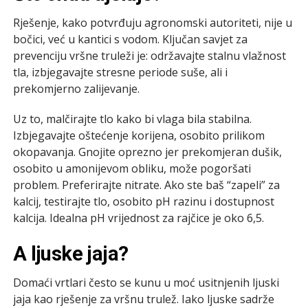
Rješenje, kako potvrđuju agronomski autoriteti, nije u
bočici, već u kantici s vodom. Ključan savjet za
prevenciju vršne truleži je: održavajte stalnu vlažnost
tla, izbjegavajte stresne periode suše, ali i
prekomjerno zalijevanje.
Uz to, malčirajte tlo kako bi vlaga bila stabilna.
Izbjegavajte oštećenje korijena, osobito prilikom
okopavanja. Gnojite oprezno jer prekomjeran dušik,
osobito u amonijevom obliku, može pogoršati
problem. Preferirajte nitrate. Ako ste baš “zapeli” za
kalcij, testirajte tlo, osobito pH razinu i dostupnost
kalcija. Idealna pH vrijednost za rajčice je oko 6,5.
A ljuske jaja?
Domaći vrtlari često se kunu u moć usitnjenih ljuski
jaja kao rješenje za vršnu trulež. Iako ljuske sadrže