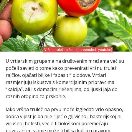
Vršna trulež rajčice (screenshot: youtube)
U vrtlarskim grupama na društvenim mrežama već su
počeli savjeti o tome kako prevenirati vršnu trulež
rajčice, ojačati biljke i “spasiti” plodove. Vrtlari
razmjenjuju iskustva s komercijalnim pripravcima
“kalcija”, ali i s domaćim rješenjima, od ljuski jaja do
raznih otopina za prskanje.
Iako vršna trulež na prvu može izgledati vrlo opasno,
dobra vijest je da nije riječ o gljivičnoj, bakterijskoj ni
virusnoj bolesti, već o fiziološkom poremećaju
povezanom s time može li biljka kalcij u pravom