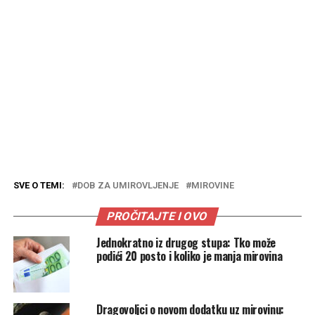
SVE O TEMI:
DOB ZA UMIROVLJENJE
MIROVINE
PROČITAJTE I OVO
Jednokratno iz drugog stupa: Tko može
podići 20 posto i koliko je manja mirovina
Dragovoljci o novom dodatku uz mirovinu: