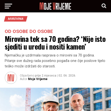
MIROVINA
OD OSOBE DO OSOBE
Mirovina tek sa 70 godina? ‘Nije isto
sjediti u uredu i nositi kamen’
Njemačku je uzdrmala rasprava o mirovini sa 70 godina.
Pitanje sve dužeg rada posebno pogađa one čije poslove tijelo
teško može izdržati do starosti.
Objavljeno
prije 2 mjeseca
|
02. 06. 2026.
Autor
Moje Vrijeme