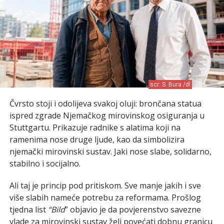
scr: S. Bura /dl
Čvrsto stoji i odolijeva svakoj oluji: brončana statua
ispred zgrade Njemačkog mirovinskog osiguranja u
Stuttgartu. Prikazuje radnike s alatima koji na
ramenima nose druge ljude, kao da simbolizira
njemački mirovinski sustav. Jaki nose slabe, solidarno,
stabilno i socijalno.
Ali taj je princip pod pritiskom. Sve manje jakih i sve
više slabih nameće potrebu za reformama. Prošlog
tjedna list
“Bild
” objavio je da povjerenstvo savezne
vlade za mirovinski sustav želi povećati dobnu granicu