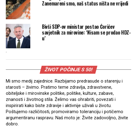
Zanemareni smo, naš status ništa ne vrijedi
Bivši SDP-ov ministar postao Ćorićev
savjetnik za mirovine: ‘Nisam se prodao HDZ-
u’
.
ŽIVOT POČINJE S 50!
Mi smo medij zajednice. Razbijamo predrasude o starenju i
starosti – živimo. Pratimo teme zdravlja, zdravstvene,
obiteljske i mirovinske politike, politike, kulture, zabave,
znanosti i životnog stila. Želimo vas ohrabriti, povezati i
inspirirati kako biste zdravije i aktivnije uživali u životu.
Poštujemo različitosti, promoviramo toleranciju i potičemo
argumentiranu raspravu. Naš moto je: Živite zadovoljno, živite
dobro.