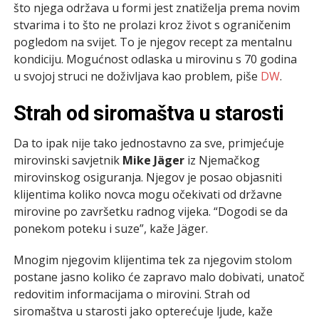
što njega održava u formi jest znatiželja prema novim
stvarima i to što ne prolazi kroz život s ograničenim
pogledom na svijet. To je njegov recept za mentalnu
kondiciju. Mogućnost odlaska u mirovinu s 70 godina
u svojoj struci ne doživljava kao problem, piše
DW
.
Strah od siromaštva u starosti
Da to ipak nije tako jednostavno za sve, primjećuje
mirovinski savjetnik
Mike Jäger
iz Njemačkog
mirovinskog osiguranja. Njegov je posao objasniti
klijentima koliko novca mogu očekivati od državne
mirovine po završetku radnog vijeka. “Dogodi se da
ponekom poteku i suze”, kaže Jäger.
Mnogim njegovim klijentima tek za njegovim stolom
postane jasno koliko će zapravo malo dobivati, unatoč
redovitim informacijama o mirovini. Strah od
siromaštva u starosti jako opterećuje ljude, kaže