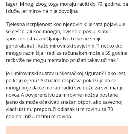
Jäger. Mnogi zbog toga moraju raditi do 70. godine, pa
i duže, jer mirovina nije dovoljna.
Tjelesna iscrpljenost kod njegovih klijenata pojavljuje
se češće, ali kod mnogih, ovisno o poslu, slabi i
sposobnost razmišljanja. No tu se ne smije
generalizirati, kaže mirovinski savjetnik. “I netko tko
mnogo razmišlja i radi za računalom može s 55 godina
reći: više ne mogu mentalno pružati takav učinak.”
Je li mirovinski sustav u Njemačkoj siguran? I ako jest,
po koju cijenu? Aktualna rasprava pokazuje da se
mnogi boje da će morati raditi sve duže za sve manje
novca. A povjerenstvu za mirovine možda postane
jasno da može očekivati snažan otpor, ako saveznoj
vladi uistinu preporuči odlazak u mirovinu sa 70
godina i nižu razinu mirovina.