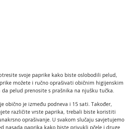
tresite svoje paprike kako biste oslobodili pelud,
Paprike možete i ručno oprašivati običnim higijenskim
da pelud prenosite s prašnika na njušku tučka.
je obično je između podneva i 15 sati. Također,
e različite vrste paprika, trebali biste koristiti
li unakrsno oprašivanje. U svakom slučaju savjetujemo
d nasada paprika kako biste privukli pčele i druge