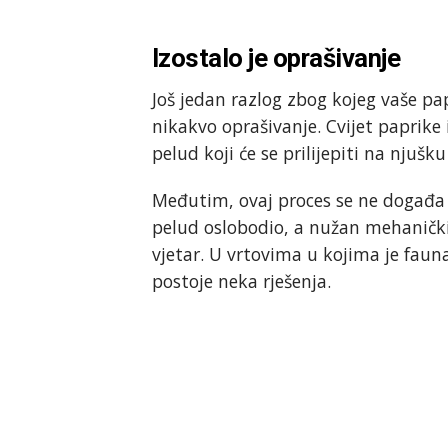
Izostalo je oprašivanje
Još jedan razlog zbog kojeg vaše pap
nikakvo oprašivanje. Cvijet paprike 
pelud koji će se prilijepiti na njušk
Međutim, ovaj proces se ne događa a
pelud oslobodio, a nužan mehanički 
vjetar. U vrtovima u kojima je faun
postoje neka rješenja.