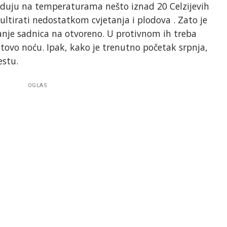
reduju na temperaturama nešto iznad 20 Celzijevih
ltirati nedostatkom cvjetanja i plodova . Zato je
anje sadnica na otvoreno. U protivnom ih treba
tovo noću. Ipak, kako je trenutno početak srpnja,
estu.
OGLAS