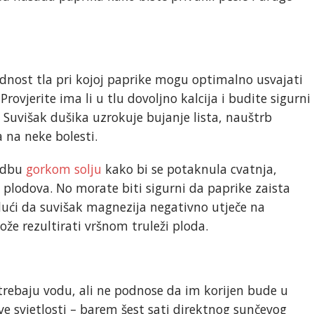
ijednost tla pri kojoj paprike mogu optimalno usvajati
Provjerite ima li u tlu dovoljno kalcija i budite sigurni
. Suvišak dušika uzrokuje bujanje lista, nauštrb
ma na neke bolesti.
jidbu
gorkom solju
kako bi se potaknula cvatnja,
 plodova. No morate biti sigurni da paprike zaista
ući da suvišak magnezija negativno utječe na
ože rezultirati vršnom truleži ploda.
trebaju vodu, ali ne podnose da im korijen bude u
e svjetlosti – barem šest sati direktnog sunčevog