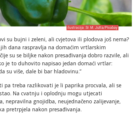
ilustracija: Sr. M. Jutta/Pixabay
vi su bujni i zeleni, ali cvjetova ili plodova još nema?
jih dana raspravlja na domaćim vrtlarskim
je su se biljke nakon presađivanja dobro razvile, ali
ko je to duhovito napisao jedan domaći vrtlar:
da su više, dale bi bar hladovinu.”
 pa treba razlikovati je li paprika procvala, ali se
zostao. Na cvatnju i oplodnju mogu utjecati
, nepravilna gnojidba, neujednačeno zalijevanje,
ljka pretrpjela nakon presađivanja.