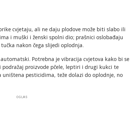
rike cvjetaju, ali ne daju plodove može biti slabo ili
ima i muški i ženski spolni dio; prašnici oslobađaju
u tučka nakon čega slijedi oplodnja.
utomatski. Potrebna je vibracija cvjetova kako bi se
podražaj proizvode pčele, leptiri i drugi kukci te
a uništena pesticidima, teže dolazi do oplodnje, no
OGLAS