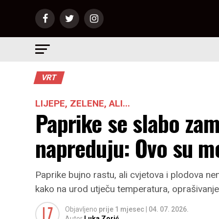
VRT
LIJEPE, ZELENE, ALI...
Paprike se slabo za
napreduju: Ovo su mo
Paprike bujno rastu, ali cvjetova i plodova n
kako na urod utječu temperatura, oprašivanje, 
Objavljeno
prije 1 mjesec
|
04. 07. 2026.
Autor
Luka Zorić