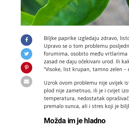
Biljke paprike izgledaju zdravo, listo
Upravo se o tom problemu posljedn
forumima, osobito među vrtlarima či
zasad ne daju očekivani urod. Ili ka
“Visoke, list krupan, tamno zelen – 
Uzrok ovom problemu nije uvijek isti
plod nije zametnuo, ili je i cvijet i
temperatura, nedostatak oprašivača
premalo sunca, ali i stres koji je bi
Možda im je hladno