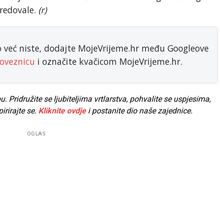
predovale.
(r)
ko već niste, dodajte MojeVrijeme.hr među Googleove
oveznicu
i označite kvačicom MojeVrijeme.hr.
Pridružite se ljubiteljima vrtlarstva, pohvalite se uspjesima,
pirirajte se.
Kliknite ovdje
i postanite dio naše zajednice.
OGLAS