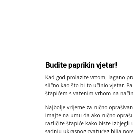
Budite paprikin vjetar!
Kad god prolazite vrtom, lagano pro
slično kao što bi to učinio vjetar. 
štapićem s vatenim vrhom na način 
Najbolje vrijeme za ručno oprašivan
imajte na umu da ako ručno oprašujet
različite štapiće kako biste izbjeg
sadnju ukrasnog cvatućeg bilja pore