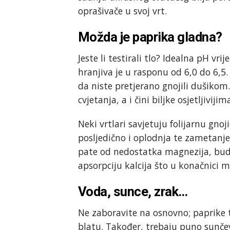
oprašivače u svoj vrt.
Možda je paprika gladna?
Jeste li testirali tlo? Idealna pH vr
hranjiva je u rasponu od 6,0 do 6,5. 
da niste pretjerano gnojili dušikom
cvjetanja, a i čini biljke osjetljiviji
Neki vrtlari savjetuju folijarnu gno
posljedično i oplodnja te zametanje
pate od nedostatka magnezija, bud
apsorpciju kalcija što u konačnici m
Voda, sunce, zrak…
Ne zaboravite na osnovno; paprike 
blatu. Također, trebaju puno sunčev