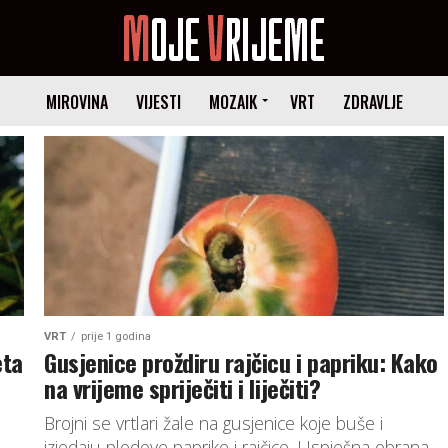
MIROVINA
VIJESTI
MOZAIK
VRT
ZDRAVLJE
VRT
prije 1 godina
eta
Gusjenice proždiru rajčicu i papriku: Kako
na vrijeme spriječiti i liječiti?
o
Brojni se vrtlari žale na gusjenice koje buše i
e
izjedaju plodove paprike i rajčice. Uspješna obrana