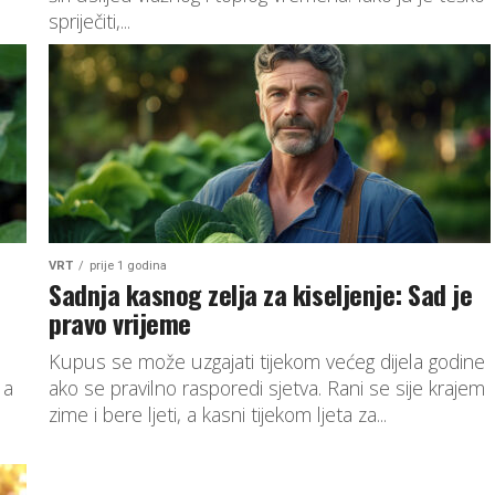
spriječiti,...
VRT
prije 1 godina
Sadnja kasnog zelja za kiseljenje: Sad je
pravo vrijeme
Kupus se može uzgajati tijekom većeg dijela godine
 a
ako se pravilno rasporedi sjetva. Rani se sije krajem
zime i bere ljeti, a kasni tijekom ljeta za...