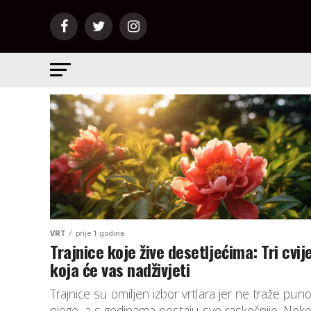
VRT
prije 1 godina
Trajnice koje žive desetljećima: Tri cvij
koja će vas nadživjeti
Trajnice su omiljen izbor vrtlara jer ne traže pun
njege, a s godinama postaju sve raskošnije. Nek