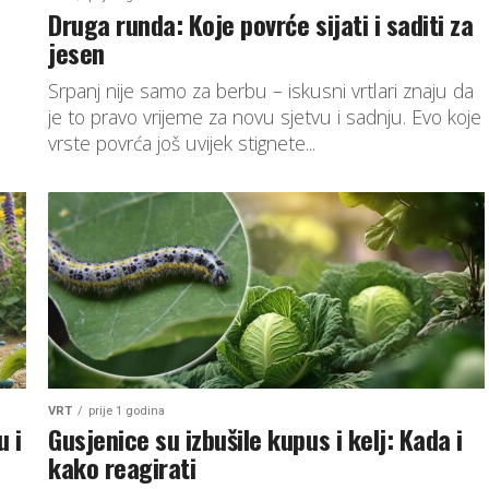
Druga runda: Koje povrće sijati i saditi za
jesen
Srpanj nije samo za berbu – iskusni vrtlari znaju da
je to pravo vrijeme za novu sjetvu i sadnju. Evo koje
vrste povrća još uvijek stignete...
VRT
prije 1 godina
u i
Gusjenice su izbušile kupus i kelj: Kada i
kako reagirati