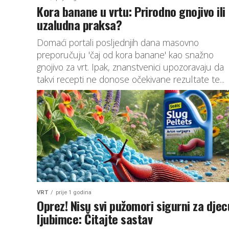
Kora banane u vrtu: Prirodno gnojivo ili
uzaludna praksa?
Domaći portali posljednjih dana masovno
preporučuju 'čaj od kora banane' kao snažno
gnojivo za vrt. Ipak, znanstvenici upozoravaju da
takvi recepti ne donose očekivane rezultate te...
VRT
prije 1 godina
Oprez! Nisu svi pužomori sigurni za djec
ljubimce: Čitajte sastav