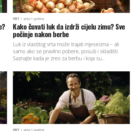
VRT
prije 1 godina
e?
Kako čuvati luk da izdrži cijelu zimu? Sve
počinje nakon berbe
Luk iz vlastitog vrta može trajati mjesecima – ali
samo ako se pravilno pobere, posuši i skladišti.
Saznajte kada je zreo za berbu i koja su...
VRT
prije 1 godina