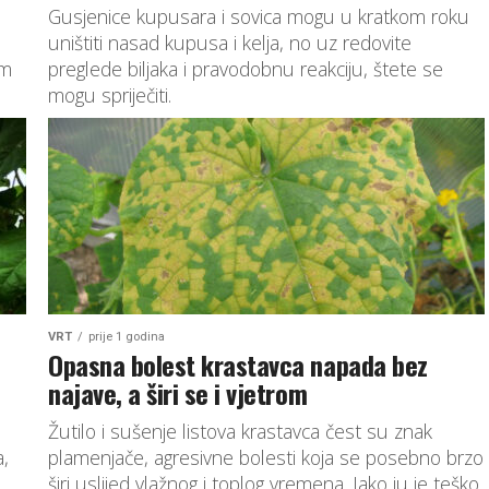
Gusjenice kupusara i sovica mogu u kratkom roku
uništiti nasad kupusa i kelja, no uz redovite
im
preglede biljaka i pravodobnu reakciju, štete se
mogu spriječiti.
VRT
prije 1 godina
Opasna bolest krastavca napada bez
najave, a širi se i vjetrom
Žutilo i sušenje listova krastavca čest su znak
,
plamenjače, agresivne bolesti koja se posebno brzo
širi uslijed vlažnog i toplog vremena. Iako ju je teško