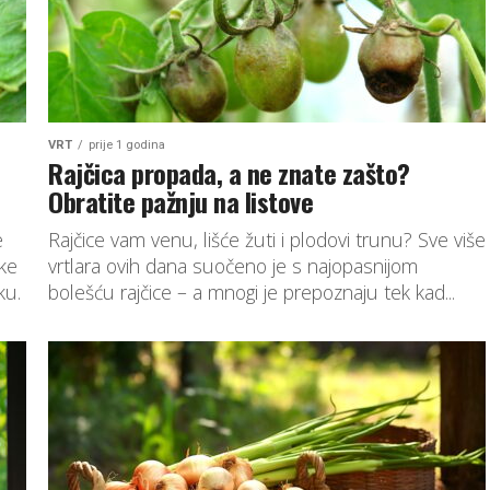
VRT
prije 1 godina
Rajčica propada, a ne znate zašto?
Obratite pažnju na listove
e
Rajčice vam venu, lišće žuti i plodovi trunu? Sve više
jke
vrtlara ovih dana suočeno je s najopasnijom
ku.
bolešću rajčice – a mnogi je prepoznaju tek kad...