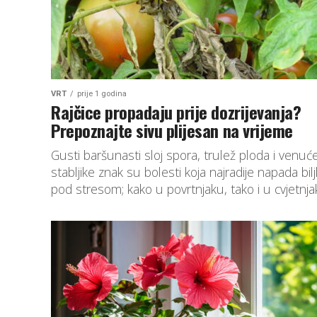
VRT
prije 1 godina
Rajčice propadaju prije dozrijevanja?
Prepoznajte sivu plijesan na vrijeme
Gusti baršunasti sloj spora, trulež ploda i venuć
stabljike znak su bolesti koja najradije napada bil
pod stresom; kako u povrtnjaku, tako i u cvjetnja