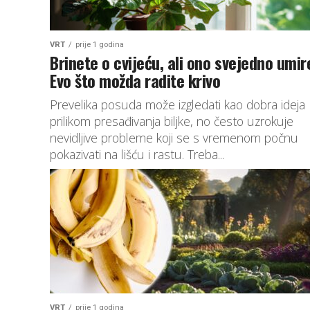
VRT
prije 1 godina
Brinete o cvijeću, ali ono svejedno umir
Evo što možda radite krivo
Prevelika posuda može izgledati kao dobra ideja
prilikom presađivanja biljke, no često uzrokuje
nevidljive probleme koji se s vremenom počnu
pokazivati na lišću i rastu. Treba...
VRT
prije 1 godina