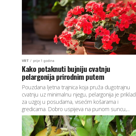
VRT
prije 1 godina
Kako potaknuti bujniju cvatnju
pelargonija prirodnim putem
Pouzdana ljetna trajnica koja pruža dugotrajnu
cvatnju uz minimalnu njegu, pelargonija je prikla
za uzgoj u posudama, visećim košarama i
gredicama. Dobro uspijeva na punom suncu,...