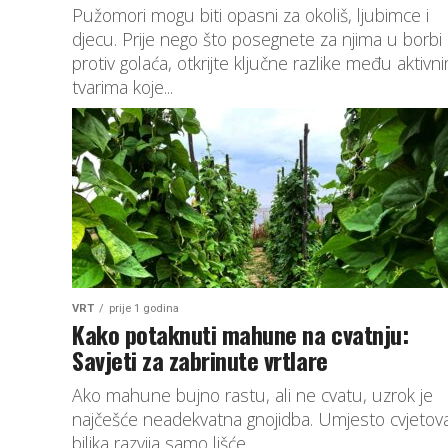
Pužomori mogu biti opasni za okoliš, ljubimce i
djecu. Prije nego što posegnete za njima u borbi
protiv golaća, otkrijte ključne razlike među aktivn
tvarima koje...
VRT
prije 1 godina
Kako potaknuti mahune na cvatnju:
Savjeti za zabrinute vrtlare
Ako mahune bujno rastu, ali ne cvatu, uzrok je
najčešće neadekvatna gnojidba. Umjesto cvjetova
biljka razvija samo lišće.