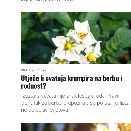
VRT
prije 1 godina
Utječe li cvatnja krumpira na berbu i
rodnost?
Izostanak cvata nije znak lošeg uroda. Pravi
trenutak za berbu prepoznaje se po stanju lišća,
ne po pojavi cvjetova.