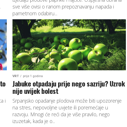
.
sve više ovisi o ranom prepoznavanju napada i
pametnom odabiru...
VRT
prije 1 godina
što
Jabuke otpadaju prije nego sazriju? Uzrok
nije uvijek bolest
a i
Srpanjsko opadanje plodova može biti upozorenje
na stres, nepovoljne uvjete ili poremećaje u
razvoju. Mnogi će reći da je više pravilo, nego
izuzetak, kada je o...