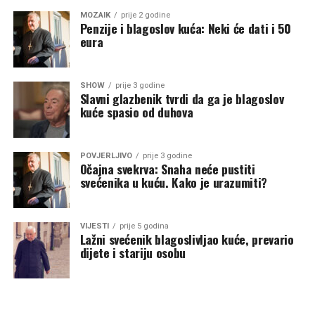
MOZAIK
prije 2 godine
Penzije i blagoslov kuća: Neki će dati i 50
eura
SHOW
prije 3 godine
Slavni glazbenik tvrdi da ga je blagoslov
kuće spasio od duhova
POVJERLJIVO
prije 3 godine
Očajna svekrva: Snaha neće pustiti
svećenika u kuću. Kako je urazumiti?
VIJESTI
prije 5 godina
Lažni svećenik blagoslivljao kuće, prevario
dijete i stariju osobu