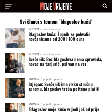
Svi članci s temom "blagoslov kuća"
VIJESTI
prije 7 mjeseci
Blagoslov kuća: Župnik se pohvalio
novčanicama od 200 i 100 eura
VIJESTI
prije 7 mjeseci
Svećenik: Bez blagoslova nema sprovoda,
novac na tanjurić, psi van na vez
MOZAIK
prije 8 mjeseci
Stjepan: Svećenik ima visku stručnu
spremu, blagoslov treba pošteno platiti
MOZAIK
prije 8 mjeseci
‘Blagoslov moje kuće vrijedi još od prije