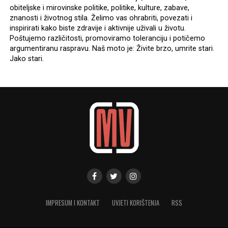
obiteljske i mirovinske politike, politike, kulture, zabave,
znanosti i životnog stila. Želimo vas ohrabriti, povezati i
inspirirati kako biste zdravije i aktivnije uživali u životu.
Poštujemo različitosti, promoviramo toleranciju i potičemo
argumentiranu raspravu. Naš moto je: Živite brzo, umrite stari.
Jako stari.
IMPRESUM I KONTAKT
UVJETI KORIŠTENJA
RSS