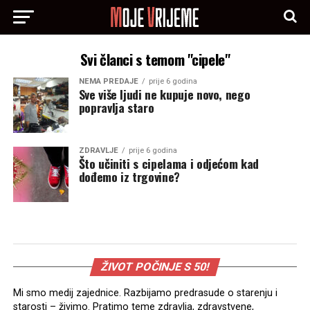
Svi članci s temom "cipele"
NEMA PREDAJE
prije 6 godina
Sve više ljudi ne kupuje novo, nego
popravlja staro
ZDRAVLJE
prije 6 godina
Što učiniti s cipelama i odjećom kad
dođemo iz trgovine?
ŽIVOT POČINJE S 50!
Mi smo medij zajednice. Razbijamo predrasude o starenju i
starosti – živimo. Pratimo teme zdravlja, zdravstvene,