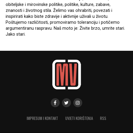
obiteljske i mirovinske politike, politike, kulture, zabave,
znanosti i životnog stila. Želimo vas ohrabriti, povezati i
inspirirati kako biste zdravije i aktivnije uživali u životu.
Poštujemo različitosti, promoviramo toleranciju i potičemo
argumentiranu raspravu. Naš moto je: Živite brzo, umrite stari.
Jako stari.
IMPRESUM I KONTAKT
UVJETI KORIŠTENJA
RSS