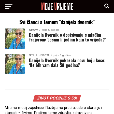
Svi članci s temom "danijela dvornik"
SHOW
prije 6 godina
Danijela Dvornik o dopisivanju s mlađim
frajerom: ‘Jesam li jedina koju to vrijeđa?’
STIL I LJEPOTA
prije 6 godina
Danijela Dvornik pokazala novu boju kose:
‘Ne bih vam dala 50 godina!’
ŽIVOT POČINJE S 50!
Mi smo medij zajednice. Razbijamo predrasude o starenju i
starosti – živimo. Pratimo teme zdravlja, zdravstvene,