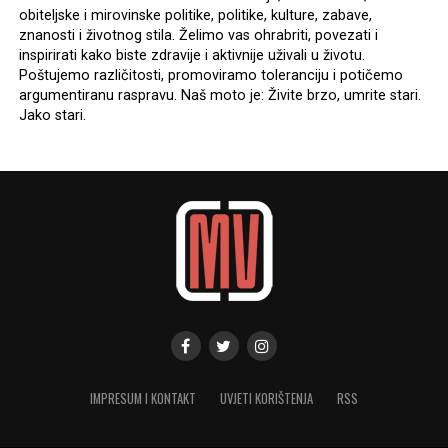
obiteljske i mirovinske politike, politike, kulture, zabave,
znanosti i životnog stila. Želimo vas ohrabriti, povezati i
inspirirati kako biste zdravije i aktivnije uživali u životu.
Poštujemo različitosti, promoviramo toleranciju i potičemo
argumentiranu raspravu. Naš moto je: Živite brzo, umrite stari.
Jako stari.
IMPRESUM I KONTAKT
UVJETI KORIŠTENJA
RSS