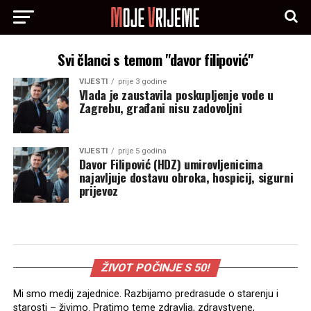
Svi članci s temom "davor filipović"
VIJESTI
prije 3 godine
Vlada je zaustavila poskupljenje vode u
Zagrebu, građani nisu zadovoljni
VIJESTI
prije 5 godina
Davor Filipović (HDZ) umirovljenicima
najavljuje dostavu obroka, hospicij, sigurni
prijevoz
ŽIVOT POČINJE S 50!
Mi smo medij zajednice. Razbijamo predrasude o starenju i
starosti – živimo. Pratimo teme zdravlja, zdravstvene,