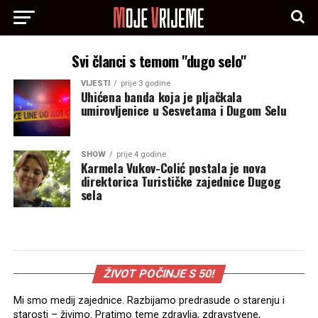
Svi članci s temom "dugo selo"
VIJESTI
prije 3 godine
Uhićena banda koja je pljačkala
umirovljenice u Sesvetama i Dugom Selu
SHOW
prije 4 godine
Karmela Vukov-Colić postala je nova
direktorica Turističke zajednice Dugog
sela
ŽIVOT POČINJE S 50!
Mi smo medij zajednice. Razbijamo predrasude o starenju i
starosti – živimo. Pratimo teme zdravlja, zdravstvene,