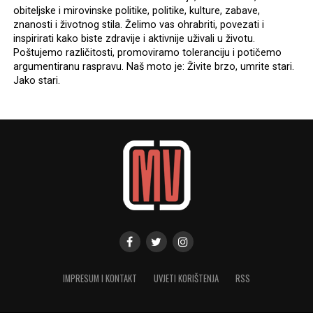
obiteljske i mirovinske politike, politike, kulture, zabave,
znanosti i životnog stila. Želimo vas ohrabriti, povezati i
inspirirati kako biste zdravije i aktivnije uživali u životu.
Poštujemo različitosti, promoviramo toleranciju i potičemo
argumentiranu raspravu. Naš moto je: Živite brzo, umrite stari.
Jako stari.
IMPRESUM I KONTAKT
UVJETI KORIŠTENJA
RSS