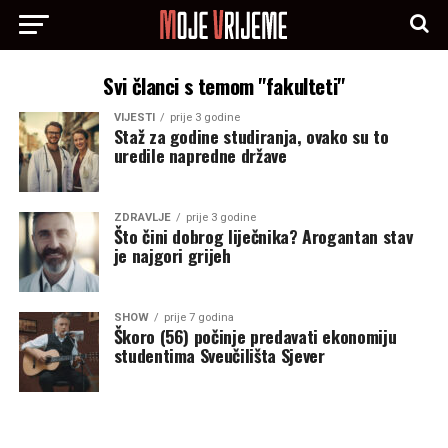
Svi članci s temom "fakulteti"
VIJESTI
prije 3 godine
Staž za godine studiranja, ovako su to
uredile napredne države
ZDRAVLJE
prije 3 godine
Što čini dobrog liječnika? Arogantan stav
je najgori grijeh
SHOW
prije 7 godina
Škoro (56) počinje predavati ekonomiju
studentima Sveučilišta Sjever