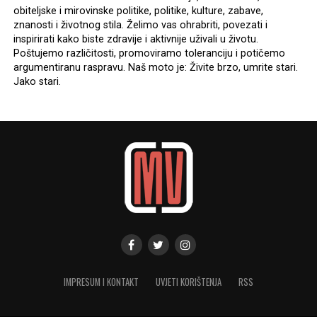
obiteljske i mirovinske politike, politike, kulture, zabave,
znanosti i životnog stila. Želimo vas ohrabriti, povezati i
inspirirati kako biste zdravije i aktivnije uživali u životu.
Poštujemo različitosti, promoviramo toleranciju i potičemo
argumentiranu raspravu. Naš moto je: Živite brzo, umrite stari.
Jako stari.
IMPRESUM I KONTAKT
UVJETI KORIŠTENJA
RSS