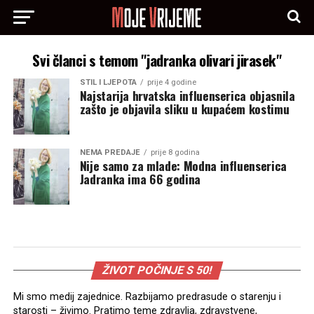
Svi članci s temom "jadranka olivari jirasek"
STIL I LJEPOTA
prije 4 godine
Najstarija hrvatska influenserica objasnila
zašto je objavila sliku u kupaćem kostimu
NEMA PREDAJE
prije 8 godina
Nije samo za mlade: Modna influenserica
Jadranka ima 66 godina
ŽIVOT POČINJE S 50!
Mi smo medij zajednice. Razbijamo predrasude o starenju i
starosti – živimo. Pratimo teme zdravlja, zdravstvene,