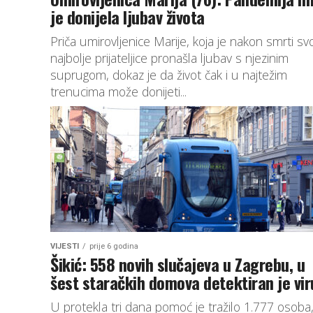
je donijela ljubav života
Priča umirovljenice Marije, koja je nakon smrti sv
najbolje prijateljice pronašla ljubav s njezinim
suprugom, dokaz je da život čak i u najtežim
trenucima može donijeti...
VIJESTI
prije 6 godina
Šikić: 558 novih slučajeva u Zagrebu, u
šest staračkih domova detektiran je vir
U protekla tri dana pomoć je tražilo 1.777 osoba