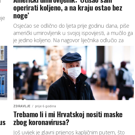
operirati koljeno, a na kraju ostao bez
noge’
oje
Osjećao se odlično do ljeta prije godinu dana, piše
američki umirovljenik u svojoj ispovijesti, a mučilo ga
je jedino koljeno. Na nagovor liječnika odlučio za
operaciju,...
ZDRAVLJE
prije 6 godina
Trebamo li i mi Hrvatskoj nositi maske
us
zbog koronavirusa?
,
Još uvijek je glavni prijenos kapljičnim putem, što