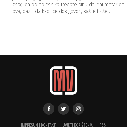
znači da od bolesnika trebate biti udaljeni metar do
dva, paziti da kapljice dok govori, kašlje i kiše...
IMPRESUM I KONTAKT
UVJETI KORIŠTENJA
RSS