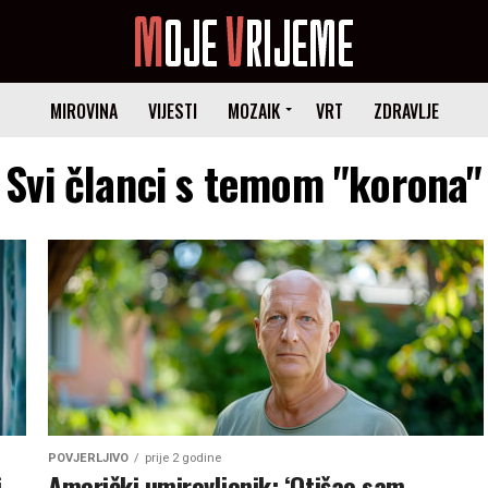
MIROVINA
VIJESTI
MOZAIK
VRT
ZDRAVLJE
Svi članci s temom "korona"
POVJERLJIVO
prije 2 godine
i
Američki umirovljenik: ‘Otišao sam