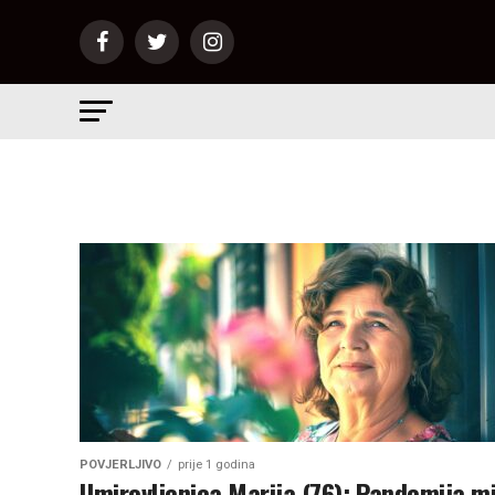
POVJERLJIVO
prije 1 godina
Umirovljenica Marija (76): Pandemija m