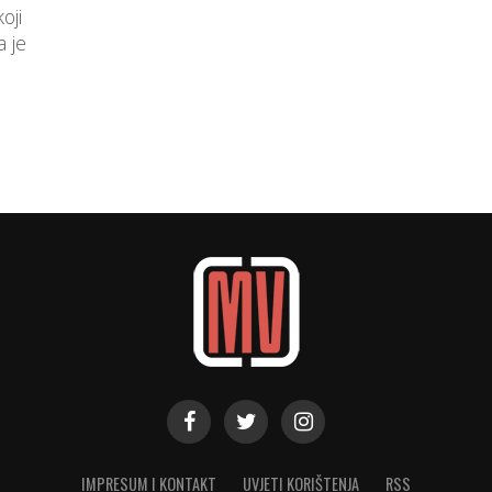
oji
a je
IMPRESUM I KONTAKT
UVJETI KORIŠTENJA
RSS