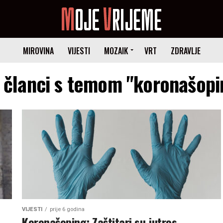
MIROVINA
VIJESTI
MOZAIK
VRT
ZDRAVLJE
i članci s temom "koronašopi
VIJESTI
prije 6 godina
Koronašoping: Zaštitari su jutros