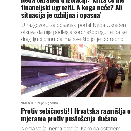
financijski ugroziti. A koga neće? Ali
situacija je ozbiljna i opasna’
U razgovoru za bosanski portal Neda Ukraden
otkriva da nije podlegla koronašopingu te da se
dragi ljudi brinu da ima sve što joj je potrebno.
VIJESTI
prije 6 godina
Protiv sebičnosti! I Hrvatska razmišlja o
mjerama protiv pustošenja dućana
Nema voća, nema povrća. Kako da ostanem