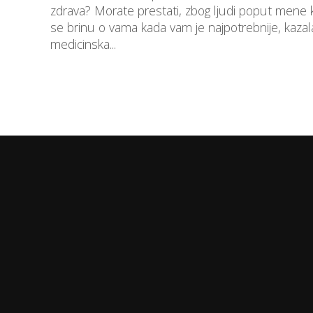
zdrava? Morate prestati, zbog ljudi poput mene k
se brinu o vama kada vam je najpotrebnije, kazal
medicinska...