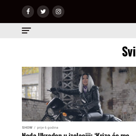
Sv
SHOW
prije 6 godina
Neda Ukraden u izolaciji: ‘Kriza će me