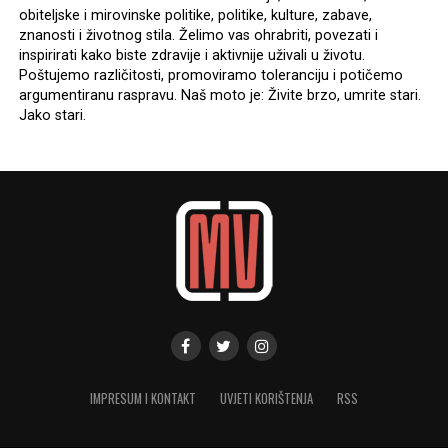
obiteljske i mirovinske politike, politike, kulture, zabave,
znanosti i životnog stila. Želimo vas ohrabriti, povezati i
inspirirati kako biste zdravije i aktivnije uživali u životu.
Poštujemo različitosti, promoviramo toleranciju i potičemo
argumentiranu raspravu. Naš moto je: Živite brzo, umrite stari.
Jako stari.
IMPRESUM I KONTAKT
UVJETI KORIŠTENJA
RSS