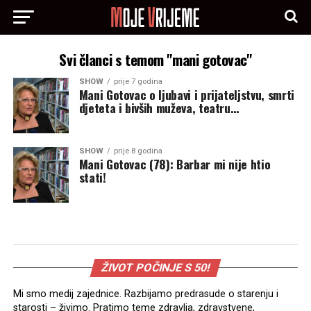
Svi članci s temom "mani gotovac"
SHOW
prije 7 godina
Mani Gotovac o ljubavi i prijateljstvu, smrti
djeteta i bivših muževa, teatru…
SHOW
prije 8 godina
Mani Gotovac (78): Barbar mi nije htio
stati!
ŽIVOT POČINJE S 50!
Mi smo medij zajednice. Razbijamo predrasude o starenju i
starosti – živimo. Pratimo teme zdravlja, zdravstvene,