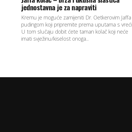
jednostavna je za napraviti
Kremu je moguće zamijeniti Dr. Oetkerovim Jaffa
pudingom koji pripremite prema uputama s vreći
U tom slučaju dobit ćete taman kolač koji neće
imati svježinu/kiselost onoga...