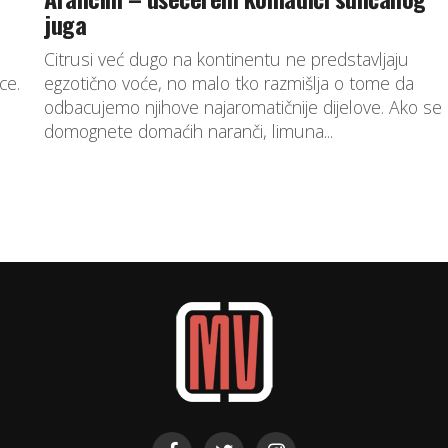
juga
Citrusi već dugo na kontinentu ne predstavljaju
ce.
egzotično voće, no malo tko razmišlja o tome da
odbacujemo njihove najaromatičnije dijelove. Ako se
domognete domaćih naranči, limuna...