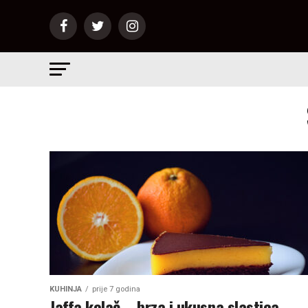
KUHINJA
prije 7 godina
Jaffa kolač – brza i ukusna slastica