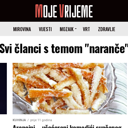
MIROVINA
VIJESTI
MOZAIK
VRT
ZDRAVLJE
Svi članci s temom "naranče
KUHINJA
prije 11 godina
Arancini – ušećereni komadići sunčanog