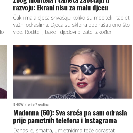
razvoju: Ekrani nisu za malu djecu
Čak i mala djeca shvaćaju koliko su mobiteli i tableti
važni odraslima. Djeca su sklona oponašati ono što
do
vide. Roditelji, bake i djedovi bi zato također...
SHOW
prije 7 godina
Madonna (60): Sva sreća pa sam odrasla
prije pametnih telefona i Instagrama
Danas je, smatra, umjetnicima teže odrastati