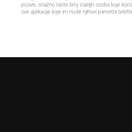
pozive, snažno raste broj starijih osoba koje kori
sve aplikacije koje im nude njihovi pametni telefon