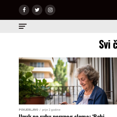
Svi 
POVJERLJIVO
prije 2 godine
Unuk na rubu nervnog sloma: ‘Babi