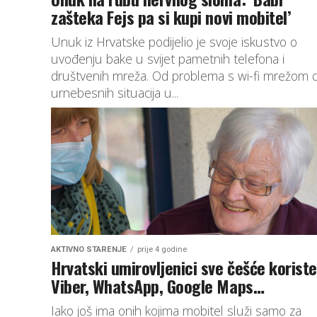
zašteka Fejs pa si kupi novi mobitel’
Unuk iz Hrvatske podijelio je svoje iskustvo o
uvođenju bake u svijet pametnih telefona i
društvenih mreža. Od problema s wi-fi mrežom 
urnebesnih situacija u...
AKTIVNO STARENJE
prije 4 godine
Hrvatski umirovljenici sve češće koriste
Viber, WhatsApp, Google Maps…
Iako još ima onih kojima mobitel služi samo za