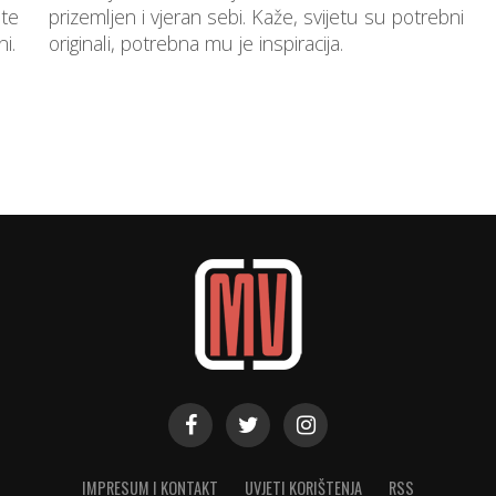
ste
prizemljen i vjeran sebi. Kaže, svijetu su potrebni
i.
originali, potrebna mu je inspiracija.
IMPRESUM I KONTAKT
UVJETI KORIŠTENJA
RSS