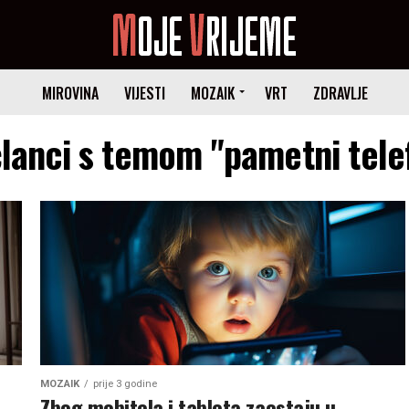
MIROVINA
VIJESTI
MOZAIK
VRT
ZDRAVLJE
članci s temom "pametni tele
MOZAIK
prije 3 godine
Zbog mobitela i tableta zaostaju u