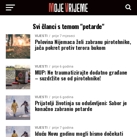
Svi članci s temom "petarde"
VIJESTI
prije 7 mjeseci
Polovina Nijemaca želi zabranu pirotehnike,
jača pokret protiv terora bukom
VIJESTI
prije 6 godina
MUP: Ne traumatizirajte dodatno građane
– suzdržite se od pirotehnike!
VIJESTI
prije 6 godina
Prijatelji životinja su oduševljeni: Sabor je
konačno zabranio petarde
VIJESTI
prije 7 godina
Iduću Novu godinu mogli bismo dočekati